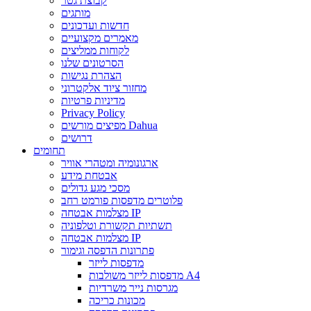
קבוצת גטר
מותגים
חדשות ועדכונים
מאמרים מקצועיים
לקוחות ממליצים
הסרטונים שלנו
הצהרת נגישות
מחזור ציוד אלקטרוני
מדיניות פרטיות
Privacy Policy
מפיצים מורשים Dahua
דרושים
תחומים
ארגונומיה ומטהרי אוויר
אבטחת מידע
מסכי מגע גדולים
פלוטרים מדפסות פורמט רחב
מצלמות אבטחה IP
תשתיות תקשורת וטלפוניה
מצלמות אבטחה IP
פתרונות הדפסה וגימור
מדפסות לייזר
מדפסות לייזר משולבות A4
מגרסות נייר משרדיות
מכונות כריכה