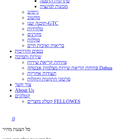
פתרונות הדפסה
מכונות למינציה
גיימינג
מחשוב
תוכנה וענן-GTC
טלוויזיות
מקרנים
סוללות
בריאות ואיכות חיים
כנסים והדרכות
שירות ותמיכה
פתיחת קריאת שירות
פתיחת קריאת שירות מצלמות אבטחה Dahua
תעודות אחריות
סרטוני התקנות ותקלות
צור קשר
About Us
קטלוגים
קטלוג מוצרים FELLOWES
0
סל הצעת מחיר