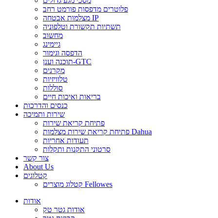
מסכי מגע גדולים
פלוטרים מדפסות פורמט רחב
מצלמות אבטחה IP
תשתיות תקשורת וטלפוניה
מחשוב
גיימינג
הדפסה וגימור
תוכנה וענן-GTC
מקרנים
טלוויזיות
סוללות
בריאות ואיכות חיים
כנסים והדרכות
שירות ותמיכה
פתיחת קריאת שירות
פתיחת קריאת שירות מצלמות Dahua
תעודות אחריות
סרטוני התקנות ותקלות
צור קשר
About Us
קטלוגים
קטלוג מוצרים Fellowes
אודות
אודות גטר טק