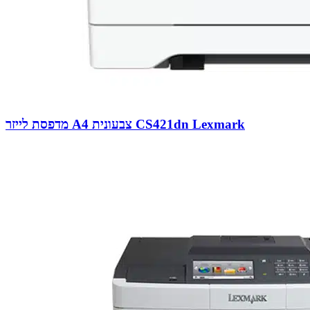
מדפסת לייזר A4 צבעונית CS421dn Lexmark