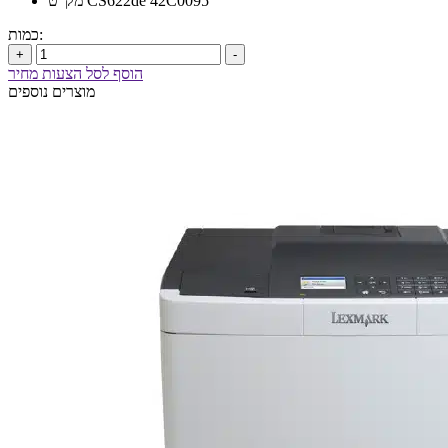
מק”ט CS622de 42C0095
כמות:
+
-
הוסף לסל הצעות מחיר
מוצרים נוספים