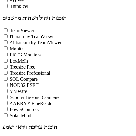
Acdsee
Think-cell
תוכנות ניהול רשתות מחשבים
TeamViewer
ITbrain by TeamViewer
Airbackup by TeamViewer
Monitis
PRTG Monitors
LogMeIn
Treesize Free
Treesize Professional
SQL Compare
NOD32 ESET
VMware
Scooter Beyond Compare
AABBYY FineReader
PowerControls
Solar Mind
תוכנת עריכת וידאו ושמע