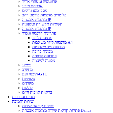
ארגונומיה ומטהרי אוויר
אבטחת מידע
מסכי מגע גדולים
פלוטרים מדפסות פורמט רחב
מצלמות אבטחה IP
תשתיות תקשורת וטלפוניה
מצלמות אבטחה IP
פתרונות הדפסה וגימור
מדפסות לייזר
מדפסות לייזר משולבות A4
מגרסות נייר משרדיות
מכונות כריכה
פתרונות הדפסה
מכונות למינציה
גיימינג
מחשוב
תוכנה וענן-GTC
טלוויזיות
מקרנים
סוללות
בריאות ואיכות חיים
כנסים והדרכות
שירות ותמיכה
פתיחת קריאת שירות
פתיחת קריאת שירות מצלמות אבטחה Dahua