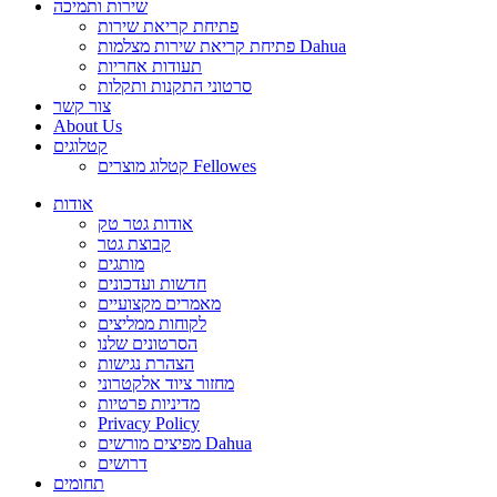
שירות ותמיכה
פתיחת קריאת שירות
פתיחת קריאת שירות מצלמות Dahua
תעודות אחריות
סרטוני התקנות ותקלות
צור קשר
About Us
קטלוגים
קטלוג מוצרים Fellowes
אודות
אודות גטר טק
קבוצת גטר
מותגים
חדשות ועדכונים
מאמרים מקצועיים
לקוחות ממליצים
הסרטונים שלנו
הצהרת נגישות
מחזור ציוד אלקטרוני
מדיניות פרטיות
Privacy Policy
מפיצים מורשים Dahua
דרושים
תחומים