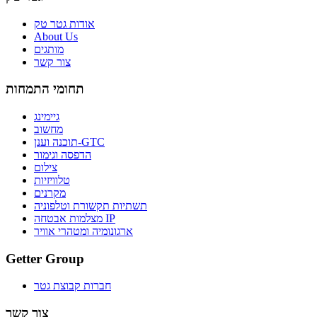
אודות גטר טק
About Us
מותגים
צור קשר
תחומי התמחות
גיימינג
מחשוב
תוכנה וענן-GTC
הדפסה וגימור
צילום
טלוויזיות
מקרנים
תשתיות תקשורת וטלפוניה
מצלמות אבטחה IP
ארגונומיה ומטהרי אוויר
Getter Group
חברות קבוצת גטר
צור קשר