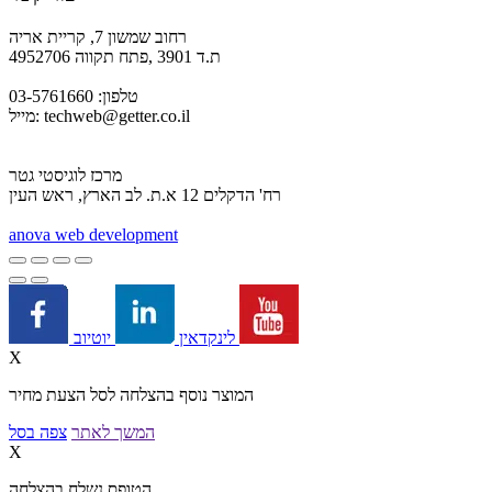
רחוב שמשון 7, קריית אריה
ת.ד 3901 ,פתח תקווה 4952706
טלפון: 03-5761660
techweb@getter.co.il
מייל:
מרכז לוגיסטי גטר
רח' הדקלים 12 א.ת. לב הארץ, ראש העין
a
nova web development
יוטיוב
לינקדאין
X
המוצר נוסף בהצלחה לסל הצעת מחיר
המשך לאתר
צפה בסל
X
הטופס נשלח בהצלחה