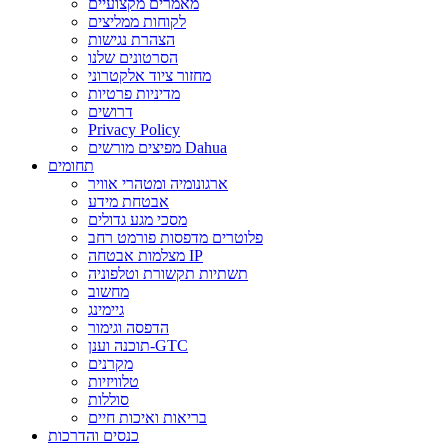
מאמרים מקצועיים
לקוחות ממליצים
הצהרת נגישות
הסרטונים שלנו
מחזור ציוד אלקטרוני
מדיניות פרטיות
דרושים
Privacy Policy
מפיצים מורשים Dahua
תחומים
ארגונומיה ומטהרי אוויר
אבטחת מידע
מסכי מגע גדולים
פלוטרים מדפסות פורמט רחב
מצלמות אבטחה IP
תשתיות תקשורת וטלפוניה
מחשוב
גיימינג
הדפסה וגימור
תוכנה וענן-GTC
מקרנים
טלוויזיות
סוללות
בריאות ואיכות חיים
כנסים והדרכות