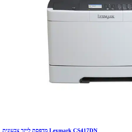
מדפסת לייזר צבעונית Lexmark CS417DN