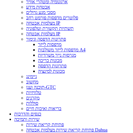
ארגונומיה ומטהרי אוויר
אבטחת מידע
מסכי מגע גדולים
פלוטרים מדפסות פורמט רחב
מצלמות אבטחה IP
תשתיות תקשורת וטלפוניה
מצלמות אבטחה IP
פתרונות הדפסה וגימור
מדפסות לייזר
מדפסות לייזר משולבות A4
מגרסות נייר משרדיות
מכונות כריכה
פתרונות הדפסה
מכונות למינציה
גיימינג
מחשוב
תוכנה וענן-GTC
טלוויזיות
מקרנים
סוללות
בריאות ואיכות חיים
כנסים והדרכות
שירות ותמיכה
פתיחת קריאת שירות
פתיחת קריאת שירות מצלמות אבטחה Dahua