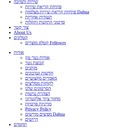
שירות ותמיכה
פתיחת קריאת שירות
פתיחת קריאת שירות מצלמות Dahua
תעודות אחריות
סרטוני התקנות ותקלות
צור קשר
About Us
קטלוגים
קטלוג מוצרים Fellowes
אודות
אודות גטר טק
קבוצת גטר
מותגים
חדשות ועדכונים
מאמרים מקצועיים
לקוחות ממליצים
הסרטונים שלנו
הצהרת נגישות
מחזור ציוד אלקטרוני
מדיניות פרטיות
Privacy Policy
מפיצים מורשים Dahua
דרושים
תחומים