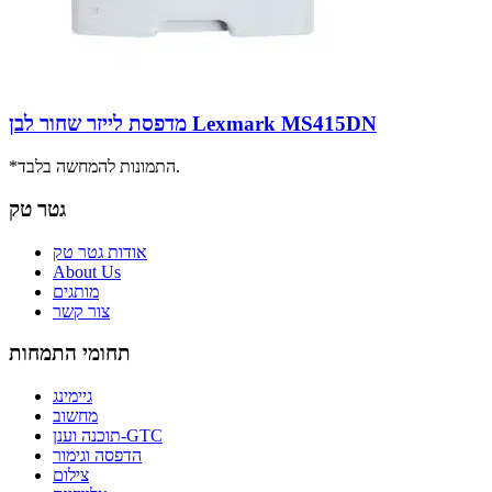
מדפסת לייזר שחור לבן Lexmark MS415DN
*התמונות להמחשה בלבד.
גטר טק
אודות גטר טק
About Us
מותגים
צור קשר
תחומי התמחות
גיימינג
מחשוב
תוכנה וענן-GTC
הדפסה וגימור
צילום