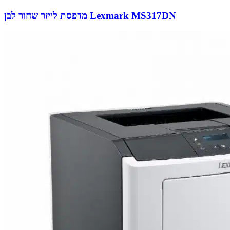
מדפסת לייזר שחור לבן Lexmark MS317DN