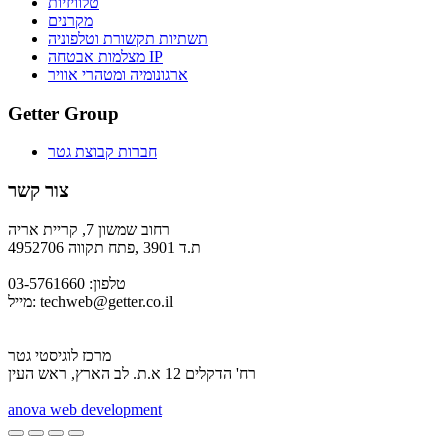
טלוויזיות
מקרנים
תשתיות תקשורת וטלפוניה
מצלמות אבטחה IP
ארגונומיה ומטהרי אוויר
Getter Group
חברות קבוצת גטר
צור קשר
רחוב שמשון 7, קריית אריה
ת.ד 3901 ,פתח תקווה 4952706
טלפון: 03-5761660
techweb@getter.co.il
מייל:
מרכז לוגיסטי גטר
רח' הדקלים 12 א.ת. לב הארץ, ראש העין
a
nova web development