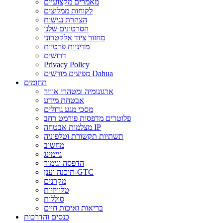
מאמרים מקצועיים
לקוחות ממליצים
הצהרת נגישות
הסרטונים שלנו
מחזור ציוד אלקטרוני
מדיניות פרטיות
דרושים
Privacy Policy
מפיצים מורשים Dahua
תחומים
ארגונומיה ומטהרי אוויר
אבטחת מידע
מסכי מגע גדולים
פלוטרים מדפסות פורמט רחב
מצלמות אבטחה IP
תשתיות תקשורת וטלפוניה
מחשוב
גיימינג
הדפסה וגימור
תוכנה וענן-GTC
מקרנים
טלוויזיות
סוללות
בריאות ואיכות חיים
כנסים והדרכות