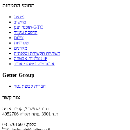
תחומי התמחות
גיימינג
מחשוב
תוכנה וענן-GTC
הדפסה וגימור
צילום
טלוויזיות
מקרנים
תשתיות תקשורת וטלפוניה
מצלמות אבטחה IP
ארגונומיה ומטהרי אוויר
Getter Group
חברות קבוצת גטר
צור קשר
רחוב שמשון 7, קריית אריה
ת.ד 3901 ,פתח תקווה 4952706
טלפון: 03-5761660
techweb@getter.co.il
מייל: