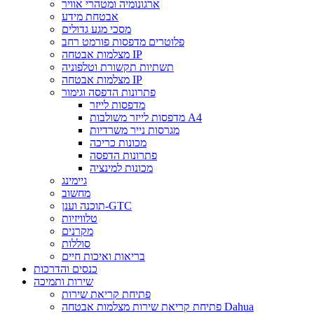
ארגונומיה ומטהרי אוויר
אבטחת מידע
מסכי מגע גדולים
פלוטרים מדפסות פורמט רחב
מצלמות אבטחה IP
תשתיות תקשורת וטלפוניה
מצלמות אבטחה IP
פתרונות הדפסה וגימור
מדפסות לייזר
מדפסות לייזר משולבות A4
מגרסות נייר משרדיות
מכונות כריכה
פתרונות הדפסה
מכונות למינציה
גיימינג
מחשוב
תוכנה וענן-GTC
טלוויזיות
מקרנים
סוללות
בריאות ואיכות חיים
כנסים והדרכות
שירות ותמיכה
פתיחת קריאת שירות
פתיחת קריאת שירות מצלמות אבטחה Dahua