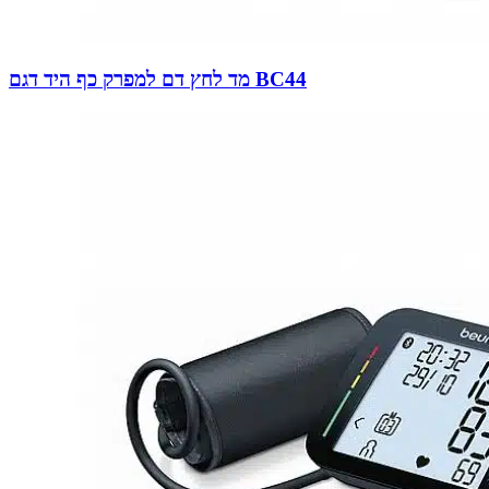
מד לחץ דם למפרק כף היד דגם BC44