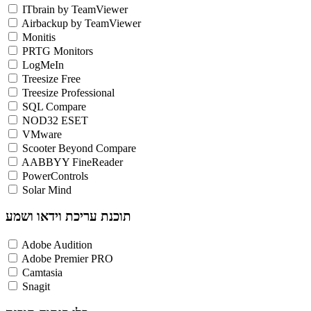
ITbrain by TeamViewer
Airbackup by TeamViewer
Monitis
PRTG Monitors
LogMeIn
Treesize Free
Treesize Professional
SQL Compare
NOD32 ESET
VMware
Scooter Beyond Compare
AABBYY FineReader
PowerControls
Solar Mind
תוכנת עריכת וידאו ושמע
Adobe Audition
Adobe Premier PRO
Camtasia
Snagit