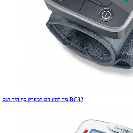
מד לחץ דם למפרק כף היד דגם BC32