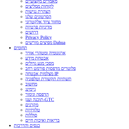
מאמרים מקצועיים
לקוחות ממליצים
הצהרת נגישות
הסרטונים שלנו
מחזור ציוד אלקטרוני
מדיניות פרטיות
דרושים
Privacy Policy
מפיצים מורשים Dahua
תחומים
ארגונומיה ומטהרי אוויר
אבטחת מידע
מסכי מגע גדולים
פלוטרים מדפסות פורמט רחב
מצלמות אבטחה IP
תשתיות תקשורת וטלפוניה
מחשוב
גיימינג
הדפסה וגימור
תוכנה וענן-GTC
מקרנים
טלוויזיות
סוללות
בריאות ואיכות חיים
כנסים והדרכות