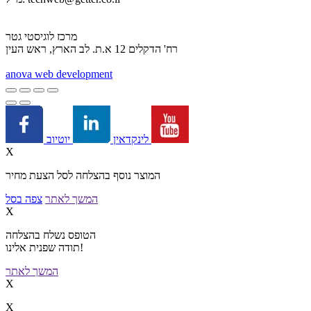
מרכז לוגיסטי גטר
רח' הדקלים 12 א.ת. לב הארץ, ראש העין
a
nova web development
יוטיוב
לינקדאין
X
המוצר נוסף בהצלחה לסל הצעת מחיר
המשך לאתר
צפה בסל
X
הטופס נשלח בהצלחה
תודה שפנית אלינו!
המשך לאתר
X
X