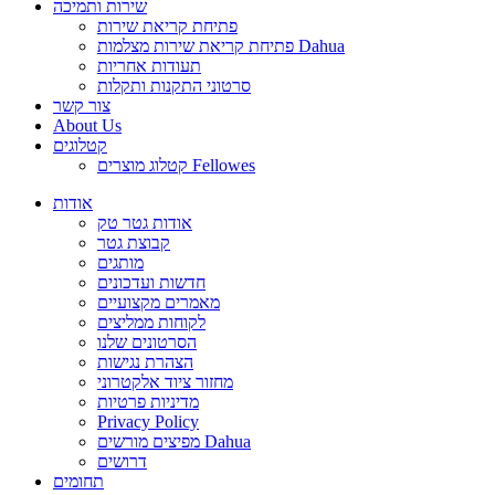
שירות ותמיכה
פתיחת קריאת שירות
פתיחת קריאת שירות מצלמות Dahua
תעודות אחריות
סרטוני התקנות ותקלות
צור קשר
About Us
קטלוגים
קטלוג מוצרים Fellowes
אודות
אודות גטר טק
קבוצת גטר
מותגים
חדשות ועדכונים
מאמרים מקצועיים
לקוחות ממליצים
הסרטונים שלנו
הצהרת נגישות
מחזור ציוד אלקטרוני
מדיניות פרטיות
Privacy Policy
מפיצים מורשים Dahua
דרושים
תחומים