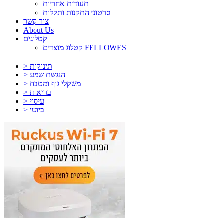
תעודות אחריות
סרטוני התקנות ותקלות
צור קשר
About Us
קטלוגים
קטלוג מוצרים FELLOWES
> תינוקות
> הנגשת שמע
> משקלי גוף ומטבח
> בריאות
> עיסוי
> ביוטי