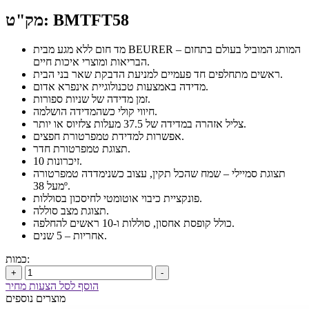
מק"ט: BMTFT58
מד חום ללא מגע מבית BEURER – המותג המוביל בעולם בתחום
הבריאות ומוצרי איכות חיים.
ראשים מתחלפים חד פעמיים למניעת הדבקת שאר בני הבית.
מדידה באמצעות טכנולוגיית אינפרא אדום.
זמן מדידה של שניות ספורות.
חיווי קולי כשהמדידה הושלמה.
צליל אזהרה במדידה של 37.5 מעלות צלזיוס או יותר.
אפשרות למדידת טמפרטורת חפצים.
תצוגת טמפרטורת חדר.
10 זיכרונות.
תצוגת סמיילי – שמח שהכל תקין, עצוב כשנימדדה טמפרטורה
מעל 38º.
פונקציית כיבוי אוטומטי לחיסכון בסוללות.
תצוגת מצב סוללה.
כולל קופסת אחסון, סוללות ו-10 ראשים להחלפה.
אחריות – 5 שנים.
כמות:
+
-
הוסף לסל הצעות מחיר
מוצרים נוספים