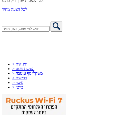
סל ההצעות שלך ריק כרגע.
לסל הצעת מחיר
> תינוקות
> הנגשת שמע
> משקלי גוף ומטבח
> בריאות
> עיסוי
> ביוטי