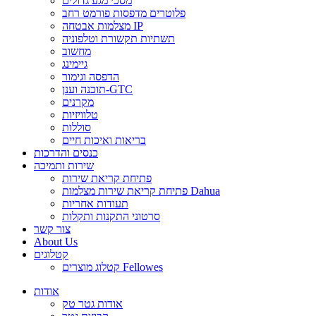
מסכי מגע גדולים
פלוטרים מדפסות פורמט רחב
מצלמות אבטחה IP
תשתיות תקשורת וטלפוניה
מחשוב
גיימינג
הדפסה וגימור
תוכנה וענן-GTC
מקרנים
טלוויזיות
סוללות
בריאות ואיכות חיים
כנסים והדרכות
שירות ותמיכה
פתיחת קריאת שירות
פתיחת קריאת שירות מצלמות Dahua
תעודות אחריות
סרטוני התקנות ותקלות
צור קשר
About Us
קטלוגים
קטלוג מוצרים Fellowes
אודות
אודות גטר טק