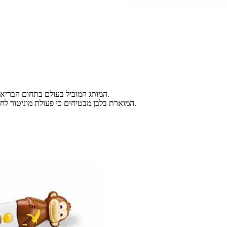
מד לחץ דם לזרוע העליונה מבית BEURER – המותג המוביל בעולם בתחום הבריאות ומוצרי איכות חיים.
לחצני חיישן המגע ותצוגת ה- XL המוארת בלבן מבטיחים כי פעולת מוניטור לחץ הדם לזרוע העליונה נוחה במיוחד.