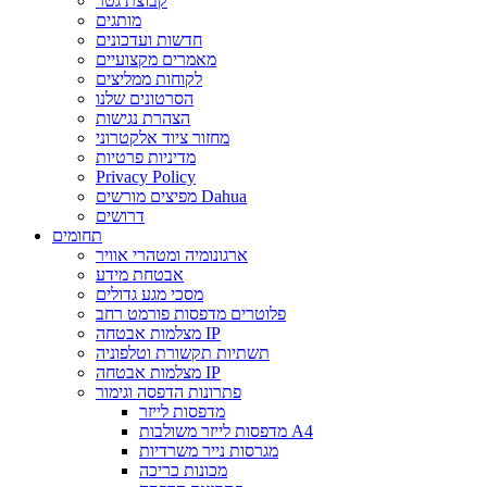
קבוצת גטר
מותגים
חדשות ועדכונים
מאמרים מקצועיים
לקוחות ממליצים
הסרטונים שלנו
הצהרת נגישות
מחזור ציוד אלקטרוני
מדיניות פרטיות
Privacy Policy
מפיצים מורשים Dahua
דרושים
תחומים
ארגונומיה ומטהרי אוויר
אבטחת מידע
מסכי מגע גדולים
פלוטרים מדפסות פורמט רחב
מצלמות אבטחה IP
תשתיות תקשורת וטלפוניה
מצלמות אבטחה IP
פתרונות הדפסה וגימור
מדפסות לייזר
מדפסות לייזר משולבות A4
מגרסות נייר משרדיות
מכונות כריכה