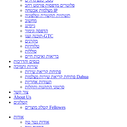
מסכי מגע גדולים
פלוטרים מדפסות פורמט רחב
מצלמות אבטחה IP
תשתיות תקשורת וטלפוניה
מחשוב
גיימינג
הדפסה וגימור
תוכנה וענן-GTC
מקרנים
טלוויזיות
סוללות
בריאות ואיכות חיים
כנסים והדרכות
שירות ותמיכה
פתיחת קריאת שירות
פתיחת קריאת שירות מצלמות Dahua
תעודות אחריות
סרטוני התקנות ותקלות
צור קשר
About Us
קטלוגים
קטלוג מוצרים Fellowes
אודות
אודות גטר טק