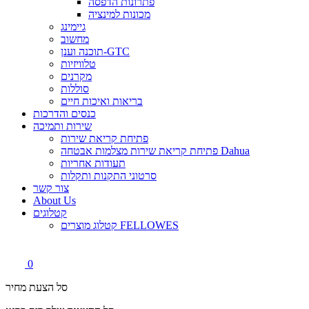
פתרונות הדפסה
מכונות למינציה
גיימינג
מחשוב
תוכנה וענן-GTC
טלוויזיות
מקרנים
סוללות
בריאות ואיכות חיים
כנסים והדרכות
שירות ותמיכה
פתיחת קריאת שירות
פתיחת קריאת שירות מצלמות אבטחה Dahua
תעודות אחריות
סרטוני התקנות ותקלות
צור קשר
About Us
קטלוגים
קטלוג מוצרים FELLOWES
0
סל הצעת מחיר