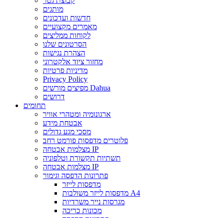
קבוצת גטר
מותגים
חדשות ועדכונים
מאמרים מקצועיים
לקוחות ממליצים
הסרטונים שלנו
הצהרת נגישות
מחזור ציוד אלקטרוני
מדיניות פרטיות
Privacy Policy
מפיצים מורשים Dahua
דרושים
תחומים
ארגונומיה ומטהרי אוויר
אבטחת מידע
מסכי מגע גדולים
פלוטרים מדפסות פורמט רחב
מצלמות אבטחה IP
תשתיות תקשורת וטלפוניה
מצלמות אבטחה IP
פתרונות הדפסה וגימור
מדפסות לייזר
מדפסות לייזר משולבות A4
מגרסות נייר משרדיות
מכונות כריכה