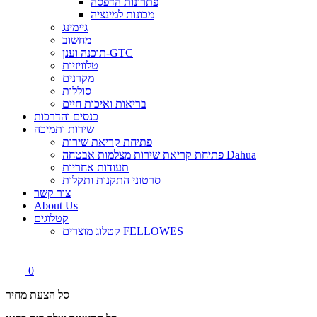
פתרונות הדפסה
מכונות למינציה
גיימינג
מחשוב
תוכנה וענן-GTC
טלוויזיות
מקרנים
סוללות
בריאות ואיכות חיים
כנסים והדרכות
שירות ותמיכה
פתיחת קריאת שירות
פתיחת קריאת שירות מצלמות אבטחה Dahua
תעודות אחריות
סרטוני התקנות ותקלות
צור קשר
About Us
קטלוגים
קטלוג מוצרים FELLOWES
0
סל הצעת מחיר