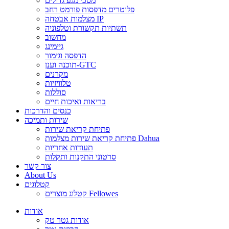
מסכי מגע גדולים
פלוטרים מדפסות פורמט רחב
מצלמות אבטחה IP
תשתיות תקשורת וטלפוניה
מחשוב
גיימינג
הדפסה וגימור
תוכנה וענן-GTC
מקרנים
טלוויזיות
סוללות
בריאות ואיכות חיים
כנסים והדרכות
שירות ותמיכה
פתיחת קריאת שירות
פתיחת קריאת שירות מצלמות Dahua
תעודות אחריות
סרטוני התקנות ותקלות
צור קשר
About Us
קטלוגים
קטלוג מוצרים Fellowes
אודות
אודות גטר טק