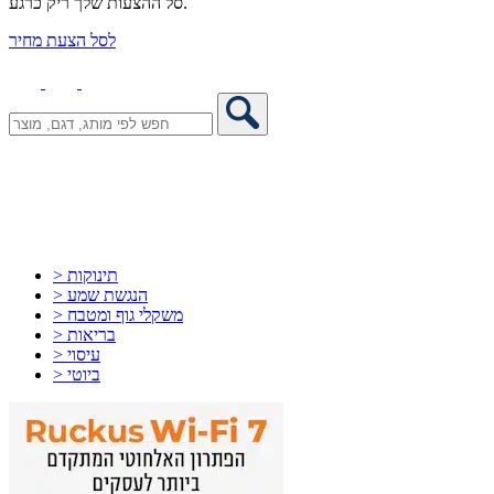
סל ההצעות שלך ריק כרגע.
לסל הצעת מחיר
> תינוקות
> הנגשת שמע
> משקלי גוף ומטבח
> בריאות
> עיסוי
> ביוטי