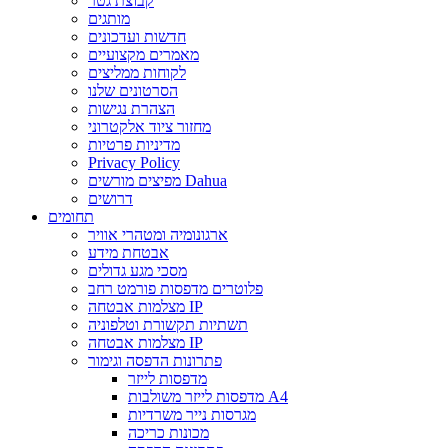
קבוצת גטר
מותגים
חדשות ועדכונים
מאמרים מקצועיים
לקוחות ממליצים
הסרטונים שלנו
הצהרת נגישות
מחזור ציוד אלקטרוני
מדיניות פרטיות
Privacy Policy
מפיצים מורשים Dahua
דרושים
תחומים
ארגונומיה ומטהרי אוויר
אבטחת מידע
מסכי מגע גדולים
פלוטרים מדפסות פורמט רחב
מצלמות אבטחה IP
תשתיות תקשורת וטלפוניה
מצלמות אבטחה IP
פתרונות הדפסה וגימור
מדפסות לייזר
מדפסות לייזר משולבות A4
מגרסות נייר משרדיות
מכונות כריכה