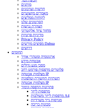
קבוצת גטר
מותגים
חדשות ועדכונים
מאמרים מקצועיים
לקוחות ממליצים
הסרטונים שלנו
הצהרת נגישות
מחזור ציוד אלקטרוני
מדיניות פרטיות
Privacy Policy
מפיצים מורשים Dahua
דרושים
תחומים
ארגונומיה ומטהרי אוויר
אבטחת מידע
מסכי מגע גדולים
פלוטרים מדפסות פורמט רחב
מצלמות אבטחה IP
תשתיות תקשורת וטלפוניה
מצלמות אבטחה IP
פתרונות הדפסה וגימור
מדפסות לייזר
מדפסות לייזר משולבות A4
מגרסות נייר משרדיות
מכונות כריכה