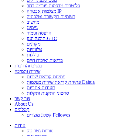
מסכי מגע גדולים
פלוטרים מדפסות פורמט רחב
מצלמות אבטחה IP
תשתיות תקשורת וטלפוניה
מחשוב
גיימינג
הדפסה וגימור
תוכנה וענן-GTC
מקרנים
טלוויזיות
סוללות
בריאות ואיכות חיים
כנסים והדרכות
שירות ותמיכה
פתיחת קריאת שירות
פתיחת קריאת שירות מצלמות Dahua
תעודות אחריות
סרטוני התקנות ותקלות
צור קשר
About Us
קטלוגים
קטלוג מוצרים Fellowes
אודות
אודות גטר טק