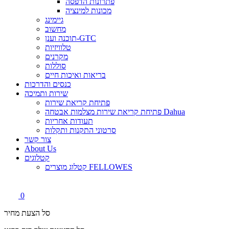
פתרונות הדפסה
מכונות למינציה
גיימינג
מחשוב
תוכנה וענן-GTC
טלוויזיות
מקרנים
סוללות
בריאות ואיכות חיים
כנסים והדרכות
שירות ותמיכה
פתיחת קריאת שירות
פתיחת קריאת שירות מצלמות אבטחה Dahua
תעודות אחריות
סרטוני התקנות ותקלות
צור קשר
About Us
קטלוגים
קטלוג מוצרים FELLOWES
0
סל הצעת מחיר