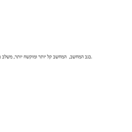
מחשב נייד 15.6″ ברזולוציית FHD, עשוי מסגסוגת אלומיניום מוקשחת כולל תאורת RGB בגב המחשב, המחשב קל יותר ומוקשח יותר, משלב בתוכו כוח עיבוד ויכולות מפותחות לעבודה, למשחק ולעריכה.