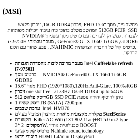
(MSI)
מחשב נייד, מסך 15.6″ FHD ,זיכרון 16GB DDR4, זיכרון פלאש
512GB PCIE SSD המחשב משלב בתוכו כוח עיבוד ויכולות מפותחות
לעבודה, למשחק ולעריכה עם כרטיס מסך עוצמתי NVIDIA®
GeForce® GTX 1660 Ti 6GB ,GDDR6 , מעבד עוצמתי i7-9750H
,כרטיס קול של החברה הצרפתית NAHIMIC, , צבע שחור עם הלוגו
הדרקון.
Coffeelake refresh
Intel
מעבד מרובה ליבות מהסדרה הגבוהה
i7-9750H
NVIDIA® GeForce® GTX 1660 Ti 6GB
כרטיס
מסך
GDDR6
15.6″ FHD (1920*1080),120Hz Anti-Glare, 100%sRGB
מסך
one slot free 2133Hz 16GB DDR4 up to 64GB
זיכרון
512GB SSD PCIE ניתן להוסיף יחידה נוספת
דיסק פלאש
1TB (SATA) 7200rpm
דיסק
קשיח
Intel HM370
ערכת
שבבים
SteelSeries
מהיצרן המוביל בעולם
מקלדת מקצועית מוארת
Killer AC Wifi (1×1 802.11ac)+BT5.0 m.2 type
תקשורת
2 *3W, טכנולוגיית אודיו BOOST
רמקולים
Nahimic sound technology
כרטיס קול מקצועי
HDMI 1.4/mini DisplayPort
חיבורי וידאו