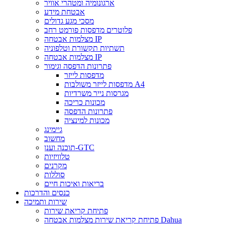
ארגונומיה ומטהרי אוויר
אבטחת מידע
מסכי מגע גדולים
פלוטרים מדפסות פורמט רחב
מצלמות אבטחה IP
תשתיות תקשורת וטלפוניה
מצלמות אבטחה IP
פתרונות הדפסה וגימור
מדפסות לייזר
מדפסות לייזר משולבות A4
מגרסות נייר משרדיות
מכונות כריכה
פתרונות הדפסה
מכונות למינציה
גיימינג
מחשוב
תוכנה וענן-GTC
טלוויזיות
מקרנים
סוללות
בריאות ואיכות חיים
כנסים והדרכות
שירות ותמיכה
פתיחת קריאת שירות
פתיחת קריאת שירות מצלמות אבטחה Dahua