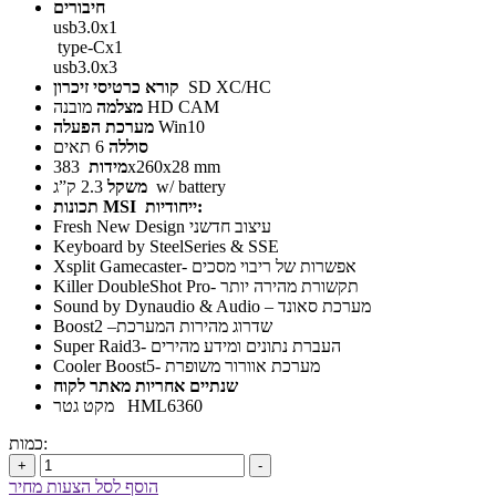
חיבורים
usb3.0x1
type-Cx1
usb3.0x3
SD XC/HC
קורא כרטיסי זיכרון
מובנה HD CAM
מצלמה
Win10
מערכת
הפעלה
6 תאים
סוללה
383x260x28 mm
מידות
2.3 ק”ג w/ battery
משקל
ייחודיות:
MSI
תכונות
Fresh New Design עיצוב חדשני
Keyboard by SteelSeries & SSE
Xsplit Gamecaster- אפשרות של ריבוי מסכים
Killer DoubleShot Pro- תקשורת מהירה יותר
Sound by Dynaudio & Audio – מערכת סאונד
Boost2 –שדרוג מהירות המערכת
Super Raid3- העברת נתונים ומידע מהירים
Cooler Boost5- מערכת אוורור משופרת
שנתיים אחריות מאתר לקוח
מקט גטר HML6360
כמות:
+
-
הוסף לסל הצעות מחיר