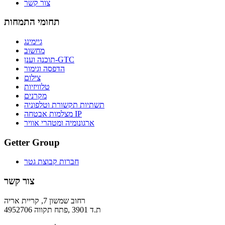
צור קשר
תחומי התמחות
גיימינג
מחשוב
תוכנה וענן-GTC
הדפסה וגימור
צילום
טלוויזיות
מקרנים
תשתיות תקשורת וטלפוניה
מצלמות אבטחה IP
ארגונומיה ומטהרי אוויר
Getter Group
חברות קבוצת גטר
צור קשר
רחוב שמשון 7, קריית אריה
ת.ד 3901 ,פתח תקווה 4952706