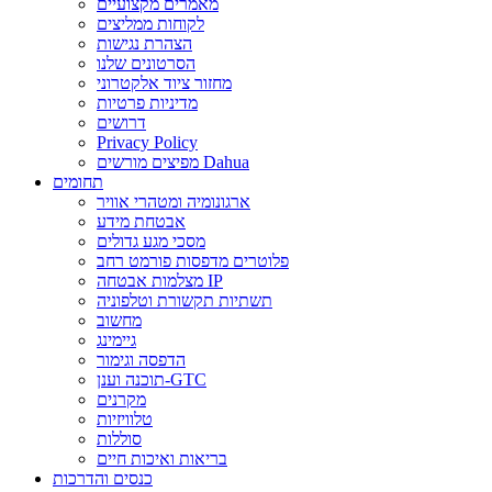
מאמרים מקצועיים
לקוחות ממליצים
הצהרת נגישות
הסרטונים שלנו
מחזור ציוד אלקטרוני
מדיניות פרטיות
דרושים
Privacy Policy
מפיצים מורשים Dahua
תחומים
ארגונומיה ומטהרי אוויר
אבטחת מידע
מסכי מגע גדולים
פלוטרים מדפסות פורמט רחב
מצלמות אבטחה IP
תשתיות תקשורת וטלפוניה
מחשוב
גיימינג
הדפסה וגימור
תוכנה וענן-GTC
מקרנים
טלוויזיות
סוללות
בריאות ואיכות חיים
כנסים והדרכות