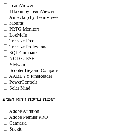
TeamViewer
ITbrain by TeamViewer
Airbackup by TeamViewer
Monitis
PRTG Monitors
LogMeIn
Treesize Free
Treesize Professional
SQL Compare
NOD32 ESET
VMware
Scooter Beyond Compare
AABBYY FineReader
PowerControls
Solar Mind
תוכנת עריכת וידאו ושמע
Adobe Audition
Adobe Premier PRO
Camtasia
Snagit