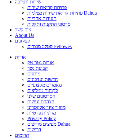
שירות ותמיכה
פתיחת קריאת שירות
פתיחת קריאת שירות מצלמות Dahua
תעודות אחריות
סרטוני התקנות ותקלות
צור קשר
About Us
קטלוגים
קטלוג מוצרים Fellowes
אודות
אודות גטר טק
קבוצת גטר
מותגים
חדשות ועדכונים
מאמרים מקצועיים
לקוחות ממליצים
הסרטונים שלנו
הצהרת נגישות
מחזור ציוד אלקטרוני
מדיניות פרטיות
Privacy Policy
מפיצים מורשים Dahua
דרושים
תחומים