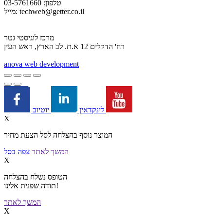
טלפון: 03-5761660
techweb@getter.co.il
מייל:
מרכז לוגיסטי גטר
רח' הדקלים 12 א.ת. לב הארץ, ראש העין
a
nova web development
יוטיוב
לינקדאין
X
המוצר נוסף בהצלחה לסל הצעת מחיר
המשך לאתר
צפה בסל
X
הטופס נשלח בהצלחה
תודה שפנית אלינו!
המשך לאתר
X