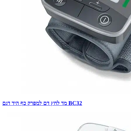
מד לחץ דם למפרק כף היד דגם BC32