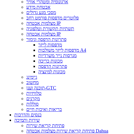
ארגונומיה ומטהרי אוויר
אבטחת מידע
מסכי מגע גדולים
פלוטרים מדפסות פורמט רחב
מצלמות אבטחה IP
תשתיות תקשורת וטלפוניה
מצלמות אבטחה IP
פתרונות הדפסה וגימור
מדפסות לייזר
מדפסות לייזר משולבות A4
מגרסות נייר משרדיות
מכונות כריכה
פתרונות הדפסה
מכונות למינציה
גיימינג
מחשוב
תוכנה וענן-GTC
טלוויזיות
מקרנים
סוללות
בריאות ואיכות חיים
כנסים והדרכות
שירות ותמיכה
פתיחת קריאת שירות
פתיחת קריאת שירות מצלמות אבטחה Dahua