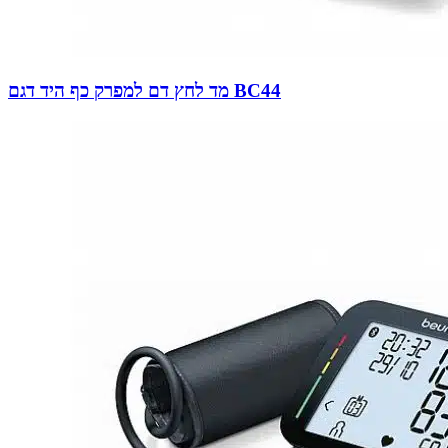
מד לחץ דם למפרק כף היד דגם BC44