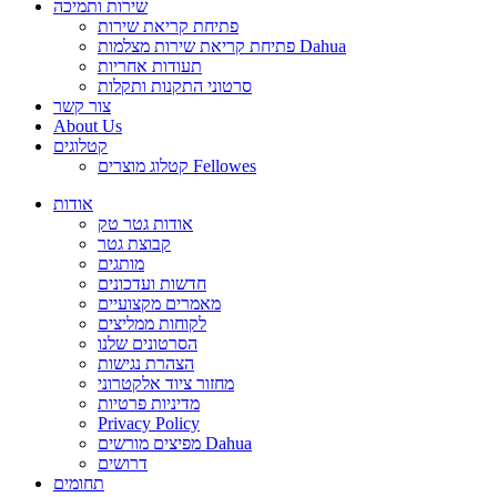
שירות ותמיכה
פתיחת קריאת שירות
פתיחת קריאת שירות מצלמות Dahua
תעודות אחריות
סרטוני התקנות ותקלות
צור קשר
About Us
קטלוגים
קטלוג מוצרים Fellowes
אודות
אודות גטר טק
קבוצת גטר
מותגים
חדשות ועדכונים
מאמרים מקצועיים
לקוחות ממליצים
הסרטונים שלנו
הצהרת נגישות
מחזור ציוד אלקטרוני
מדיניות פרטיות
Privacy Policy
מפיצים מורשים Dahua
דרושים
תחומים