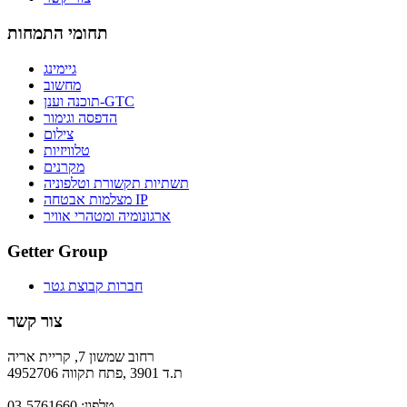
תחומי התמחות
גיימינג
מחשוב
תוכנה וענן-GTC
הדפסה וגימור
צילום
טלוויזיות
מקרנים
תשתיות תקשורת וטלפוניה
מצלמות אבטחה IP
ארגונומיה ומטהרי אוויר
Getter Group
חברות קבוצת גטר
צור קשר
רחוב שמשון 7, קריית אריה
ת.ד 3901 ,פתח תקווה 4952706
טלפון: 03-5761660