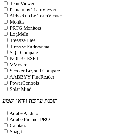
TeamViewer
ITbrain by TeamViewer
Airbackup by TeamViewer
Monitis
PRTG Monitors
LogMeIn
Treesize Free
Treesize Professional
SQL Compare
NOD32 ESET
VMware
Scooter Beyond Compare
AABBYY FineReader
PowerControls
Solar Mind
תוכנת עריכת וידאו ושמע
Adobe Audition
Adobe Premier PRO
Camtasia
Snagit