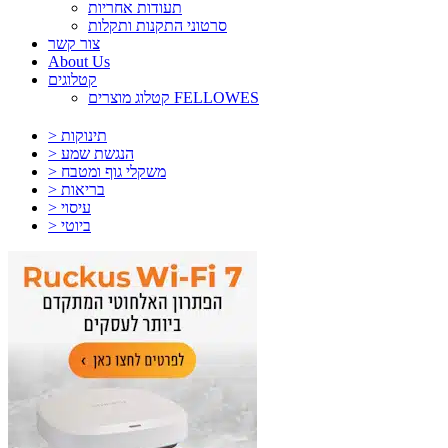
תעודות אחריות
סרטוני התקנות ותקלות
צור קשר
About Us
קטלוגים
קטלוג מוצרים FELLOWES
> תינוקות
> הנגשת שמע
> משקלי גוף ומטבח
> בריאות
> עיסוי
> ביוטי