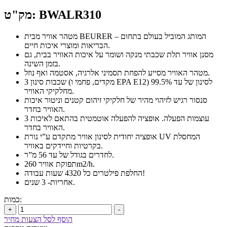
מק"ט: BWALR310
מטהר אוויר מבית BEURER – המותג המוביל בעולם בתחום
הבריאות ומוצרי איכות חיים.
מסנן אוויר תלת שכבתי מנקה ושומר על איכות האוויר בבית, גם
בזמן השינה.
מטהר האוויר מסייע להפחת תסמיני אלרגיה, אסטמה ואף נוזל.
3 שכבות סינון (מקדים, פחמי ו EPA E12) לסינון של עד 99.5%
מחלקיקי האוויר.
סנסור רגיש לזיהוי מהיר של חלקיקי זיהום קטנים וניטור איכות
האוויר בחדר.
3 עוצמות הפעלה. אופציה להפעלה אוטמטית בהתאם לאיכות
האוויר בחדר.
אופציה יחודית לסינון אוויר מתקדם ע”י נורת UV המחסלת
בקרטיות וחיידקים באוויר.
לחדרים בגודל של עד 56 מ”ר.
תפוקת אוויר 260m2/h.
החלפת פילטרים כל 4320 שעות עבודה!
אחריות- 3 שנים.
כמות:
+
-
הוסף לסל הצעות מחיר