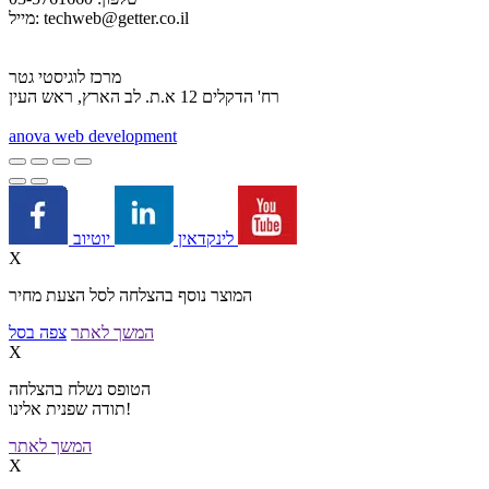
techweb@getter.co.il
מייל:
מרכז לוגיסטי גטר
רח' הדקלים 12 א.ת. לב הארץ, ראש העין
a
nova web development
יוטיוב
לינקדאין
X
המוצר נוסף בהצלחה לסל הצעת מחיר
המשך לאתר
צפה בסל
X
הטופס נשלח בהצלחה
תודה שפנית אלינו!
המשך לאתר
X