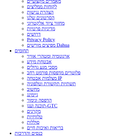
מאמרים מקצועיים
לקוחות ממליצים
הצהרת נגישות
הסרטונים שלנו
מחזור ציוד אלקטרוני
מדיניות פרטיות
דרושים
Privacy Policy
מפיצים מורשים Dahua
תחומים
ארגונומיה ומטהרי אוויר
אבטחת מידע
מסכי מגע גדולים
פלוטרים מדפסות פורמט רחב
מצלמות אבטחה IP
תשתיות תקשורת וטלפוניה
מחשוב
גיימינג
הדפסה וגימור
תוכנה וענן-GTC
מקרנים
טלוויזיות
סוללות
בריאות ואיכות חיים
כנסים והדרכות