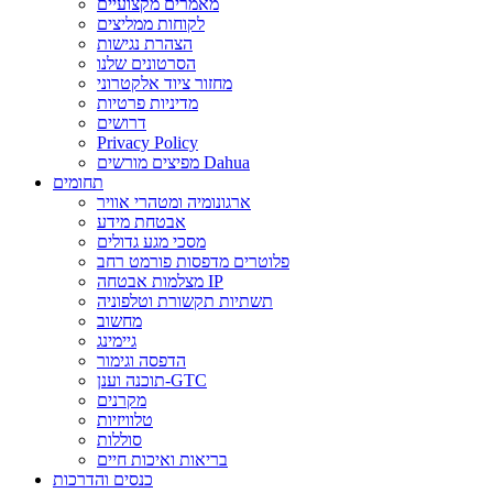
מאמרים מקצועיים
לקוחות ממליצים
הצהרת נגישות
הסרטונים שלנו
מחזור ציוד אלקטרוני
מדיניות פרטיות
דרושים
Privacy Policy
מפיצים מורשים Dahua
תחומים
ארגונומיה ומטהרי אוויר
אבטחת מידע
מסכי מגע גדולים
פלוטרים מדפסות פורמט רחב
מצלמות אבטחה IP
תשתיות תקשורת וטלפוניה
מחשוב
גיימינג
הדפסה וגימור
תוכנה וענן-GTC
מקרנים
טלוויזיות
סוללות
בריאות ואיכות חיים
כנסים והדרכות