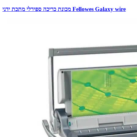
מכונת כריכה ספירלי מתכת ידני Fellowes Galaxy wire