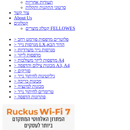
תעודות אחריות
סרטוני התקנות ותקלות
צור קשר
About Us
קטלוגים
קטלוג מוצרים FELLOWES
> פלוטרים מדפסות פורמט רחב
> מגרסות נייר LX-הדור הבא
> מגרסות נייר משרדיות
> מדפסות לייזר
> מדפסות לייזר משולבות A4
> מכונות צילום והדפסה A3, A4
> סורקים
> גיליוטינות לחיתוך נייר
> מכונות כריכה
> מכונות למינציה
> טרימרים לחיתוך נייר
> פתרונות הדפסה