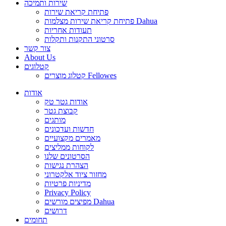
שירות ותמיכה
פתיחת קריאת שירות
פתיחת קריאת שירות מצלמות Dahua
תעודות אחריות
סרטוני התקנות ותקלות
צור קשר
About Us
קטלוגים
קטלוג מוצרים Fellowes
אודות
אודות גטר טק
קבוצת גטר
מותגים
חדשות ועדכונים
מאמרים מקצועיים
לקוחות ממליצים
הסרטונים שלנו
הצהרת נגישות
מחזור ציוד אלקטרוני
מדיניות פרטיות
Privacy Policy
מפיצים מורשים Dahua
דרושים
תחומים