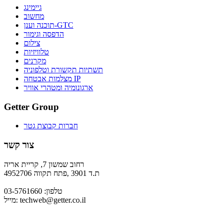
גיימינג
מחשוב
תוכנה וענן-GTC
הדפסה וגימור
צילום
טלוויזיות
מקרנים
תשתיות תקשורת וטלפוניה
מצלמות אבטחה IP
ארגונומיה ומטהרי אוויר
Getter Group
חברות קבוצת גטר
צור קשר
רחוב שמשון 7, קריית אריה
ת.ד 3901 ,פתח תקווה 4952706
טלפון: 03-5761660
techweb@getter.co.il
מייל: