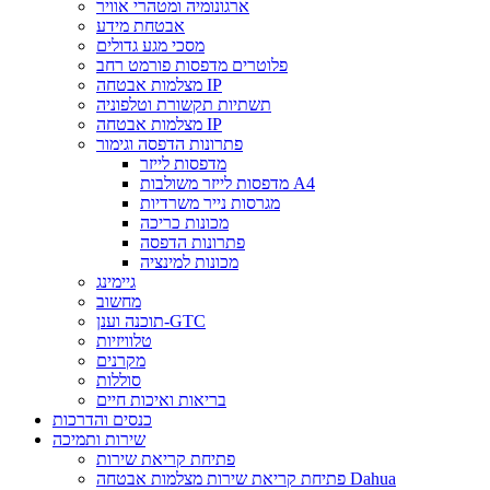
ארגונומיה ומטהרי אוויר
אבטחת מידע
מסכי מגע גדולים
פלוטרים מדפסות פורמט רחב
מצלמות אבטחה IP
תשתיות תקשורת וטלפוניה
מצלמות אבטחה IP
פתרונות הדפסה וגימור
מדפסות לייזר
מדפסות לייזר משולבות A4
מגרסות נייר משרדיות
מכונות כריכה
פתרונות הדפסה
מכונות למינציה
גיימינג
מחשוב
תוכנה וענן-GTC
טלוויזיות
מקרנים
סוללות
בריאות ואיכות חיים
כנסים והדרכות
שירות ותמיכה
פתיחת קריאת שירות
פתיחת קריאת שירות מצלמות אבטחה Dahua