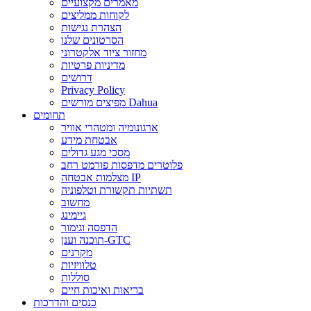
מאמרים מקצועיים
לקוחות ממליצים
הצהרת נגישות
הסרטונים שלנו
מחזור ציוד אלקטרוני
מדיניות פרטיות
דרושים
Privacy Policy
מפיצים מורשים Dahua
תחומים
ארגונומיה ומטהרי אוויר
אבטחת מידע
מסכי מגע גדולים
פלוטרים מדפסות פורמט רחב
מצלמות אבטחה IP
תשתיות תקשורת וטלפוניה
מחשוב
גיימינג
הדפסה וגימור
תוכנה וענן-GTC
מקרנים
טלוויזיות
סוללות
בריאות ואיכות חיים
כנסים והדרכות