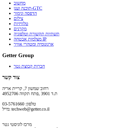
מחשוב
תוכנה וענן-GTC
הדפסה וגימור
צילום
טלוויזיות
מקרנים
תשתיות תקשורת וטלפוניה
מצלמות אבטחה IP
ארגונומיה ומטהרי אוויר
Getter Group
חברות קבוצת גטר
צור קשר
רחוב שמשון 7, קריית אריה
ת.ד 3901 ,פתח תקווה 4952706
טלפון: 03-5761660
techweb@getter.co.il
מייל:
מרכז לוגיסטי גטר