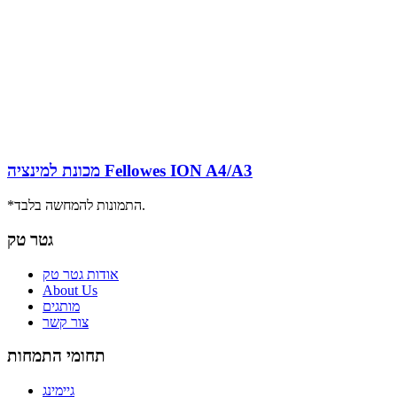
מכונת למינציה Fellowes ION A4/A3
*התמונות להמחשה בלבד.
גטר טק
אודות גטר טק
About Us
מותגים
צור קשר
תחומי התמחות
גיימינג