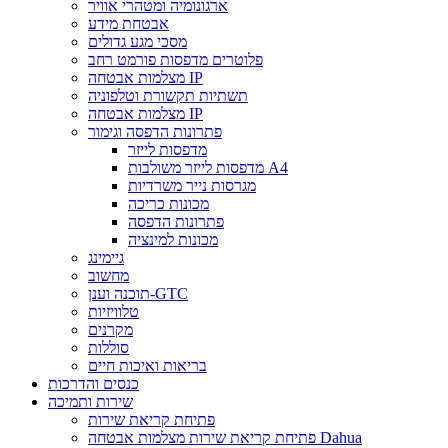
ארגונומיה ומטהרי אוויר
אבטחת מידע
מסכי מגע גדולים
פלוטרים מדפסות פורמט רחב
מצלמות אבטחה IP
תשתיות תקשורת וטלפוניה
מצלמות אבטחה IP
פתרונות הדפסה וגימור
מדפסות לייזר
מדפסות לייזר משולבות A4
מגרסות נייר משרדיות
מכונות כריכה
פתרונות הדפסה
מכונות למינציה
גיימינג
מחשוב
תוכנה וענן-GTC
טלוויזיות
מקרנים
סוללות
בריאות ואיכות חיים
כנסים והדרכות
שירות ותמיכה
פתיחת קריאת שירות
פתיחת קריאת שירות מצלמות אבטחה Dahua