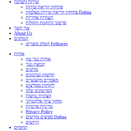
שירות ותמיכה
פתיחת קריאת שירות
פתיחת קריאת שירות מצלמות Dahua
תעודות אחריות
סרטוני התקנות ותקלות
צור קשר
About Us
קטלוגים
קטלוג מוצרים Fellowes
אודות
אודות גטר טק
קבוצת גטר
מותגים
חדשות ועדכונים
מאמרים מקצועיים
לקוחות ממליצים
הסרטונים שלנו
הצהרת נגישות
מחזור ציוד אלקטרוני
מדיניות פרטיות
Privacy Policy
מפיצים מורשים Dahua
דרושים
תחומים