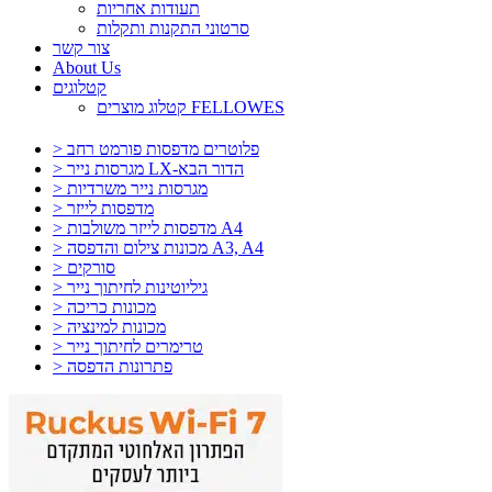
תעודות אחריות
סרטוני התקנות ותקלות
צור קשר
About Us
קטלוגים
קטלוג מוצרים FELLOWES
> פלוטרים מדפסות פורמט רחב
> מגרסות נייר LX-הדור הבא
> מגרסות נייר משרדיות
> מדפסות לייזר
> מדפסות לייזר משולבות A4
> מכונות צילום והדפסה A3, A4
> סורקים
> גיליוטינות לחיתוך נייר
> מכונות כריכה
> מכונות למינציה
> טרימרים לחיתוך נייר
> פתרונות הדפסה