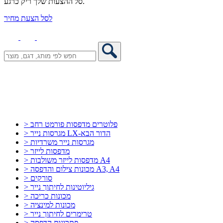
סל ההצעות שלך ריק כרגע.
לסל הצעת מחיר
> פלוטרים מדפסות פורמט רחב
> מגרסות נייר LX-הדור הבא
> מגרסות נייר משרדיות
> מדפסות לייזר
> מדפסות לייזר משולבות A4
> מכונות צילום והדפסה A3, A4
> סורקים
> גיליוטינות לחיתוך נייר
> מכונות כריכה
> מכונות למינציה
> טרימרים לחיתוך נייר
> פתרונות הדפסה