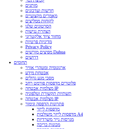
קבוצת גטר
מותגים
חדשות ועדכונים
מאמרים מקצועיים
לקוחות ממליצים
הסרטונים שלנו
הצהרת נגישות
מחזור ציוד אלקטרוני
מדיניות פרטיות
Privacy Policy
מפיצים מורשים Dahua
דרושים
תחומים
ארגונומיה ומטהרי אוויר
אבטחת מידע
מסכי מגע גדולים
פלוטרים מדפסות פורמט רחב
מצלמות אבטחה IP
תשתיות תקשורת וטלפוניה
מצלמות אבטחה IP
פתרונות הדפסה וגימור
מדפסות לייזר
מדפסות לייזר משולבות A4
מגרסות נייר משרדיות
מכונות כריכה