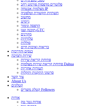
מסכי מגע גדולים
פלוטרים מדפסות פורמט רחב
מצלמות אבטחה IP
תשתיות תקשורת וטלפוניה
מחשוב
גיימינג
הדפסה וגימור
תוכנה וענן-GTC
מקרנים
טלוויזיות
סוללות
בריאות ואיכות חיים
כנסים והדרכות
שירות ותמיכה
פתיחת קריאת שירות
פתיחת קריאת שירות מצלמות Dahua
תעודות אחריות
סרטוני התקנות ותקלות
צור קשר
About Us
קטלוגים
קטלוג מוצרים Fellowes
אודות
אודות גטר טק