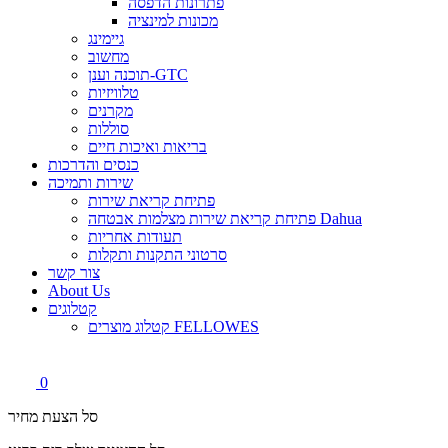
פתרונות הדפסה
מכונות למינציה
גיימינג
מחשוב
תוכנה וענן-GTC
טלוויזיות
מקרנים
סוללות
בריאות ואיכות חיים
כנסים והדרכות
שירות ותמיכה
פתיחת קריאת שירות
פתיחת קריאת שירות מצלמות אבטחה Dahua
תעודות אחריות
סרטוני התקנות ותקלות
צור קשר
About Us
קטלוגים
קטלוג מוצרים FELLOWES
0
סל הצעת מחיר