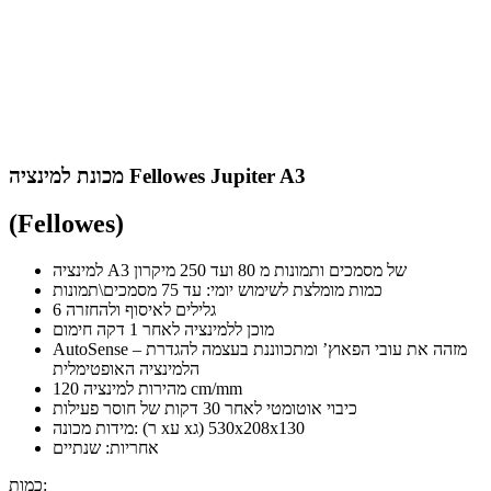
מכונת למינציה Fellowes Jupiter A3
(Fellowes)
למינציה A3 של מסמכים ותמונות מ 80 ועד 250 מיקרון
כמות מומלצת לשימוש יומי: עד 75 מסמכים\תמונות
6 גלילים לאיסוף ולהחזרה
מוכן ללמינציה לאחר 1 דקה חימום
AutoSense – מזהה את עובי הפאוץ’ ומתכווננת בעצמה להגדרת
הלמינציה האופטימלית
מהירות למינציה 120 cm/mm
כיבוי אוטומטי לאחר 30 דקות של חוסר פעילות
מידות מכונה: (ר xע xג) 530x208x130
אחריות: שנתיים
כמות: