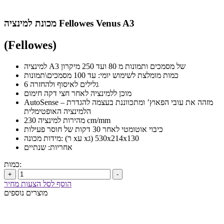
מכונת למינציה Fellowes Venus A3
(Fellowes)
למינציה A3 של מסמכים ותמונות מ 80 ועד 250 מיקרון
כמות מומלצת לשימוש יומי: עד 100 מסמכים\תמונות
6 גלילים לאיסוף ולהחזרה
מוכן ללמינציה לאחר חצי דקה חימום
AutoSense – מזהה את עובי הפאוץ’ ומתכווננת בעצמה להגדרת
הלמינציה האופטימלית
מהירות למינציה 230 cm/mm
כיבוי אוטומטי לאחר 30 דקות של חוסר פעילות
מידות מכונה: (ר xע xג) 530x214x130
אחריות: שנתיים
כמות:
+
-
הוסף לסל הצעות מחיר
מוצרים נוספים