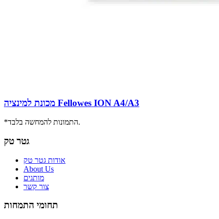
מכונת למינציה Fellowes ION A4/A3
*התמונות להמחשה בלבד.
גטר טק
אודות גטר טק
About Us
מותגים
צור קשר
תחומי התמחות