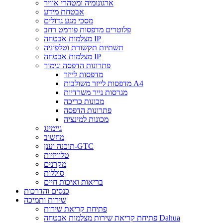
ארגונומיה ומטהרי אוויר
אבטחת מידע
מסכי מגע גדולים
פלוטרים מדפסות פורמט רחב
מצלמות אבטחה IP
תשתיות תקשורת וטלפוניה
מצלמות אבטחה IP
פתרונות הדפסה וגימור
מדפסות לייזר
מדפסות לייזר משולבות A4
מגרסות נייר משרדיות
מכונות כריכה
פתרונות הדפסה
מכונות למינציה
גיימינג
מחשוב
תוכנה וענן-GTC
טלוויזיות
מקרנים
סוללות
בריאות ואיכות חיים
כנסים והדרכות
שירות ותמיכה
פתיחת קריאת שירות
פתיחת קריאת שירות מצלמות אבטחה Dahua