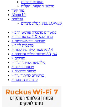
תעודות אחריות
סרטוני התקנות ותקלות
צור קשר
About Us
קטלוגים
קטלוג מוצרים FELLOWES
> פלוטרים מדפסות פורמט רחב
> מגרסות נייר LX-הדור הבא
> מגרסות נייר משרדיות
> מדפסות לייזר
> מדפסות לייזר משולבות A4
> מכונות צילום והדפסה A3, A4
> סורקים
> גיליוטינות לחיתוך נייר
> מכונות כריכה
> מכונות למינציה
> טרימרים לחיתוך נייר
> פתרונות הדפסה