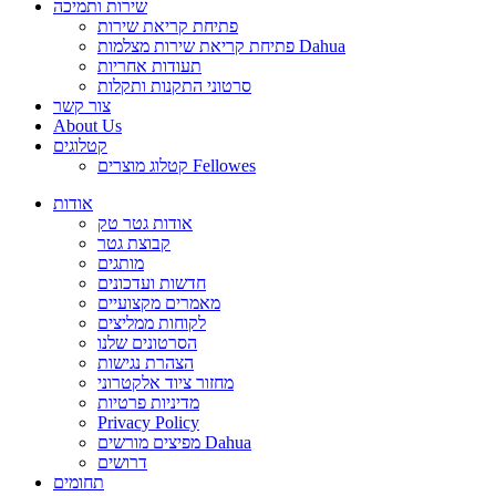
שירות ותמיכה
פתיחת קריאת שירות
פתיחת קריאת שירות מצלמות Dahua
תעודות אחריות
סרטוני התקנות ותקלות
צור קשר
About Us
קטלוגים
קטלוג מוצרים Fellowes
אודות
אודות גטר טק
קבוצת גטר
מותגים
חדשות ועדכונים
מאמרים מקצועיים
לקוחות ממליצים
הסרטונים שלנו
הצהרת נגישות
מחזור ציוד אלקטרוני
מדיניות פרטיות
Privacy Policy
מפיצים מורשים Dahua
דרושים
תחומים