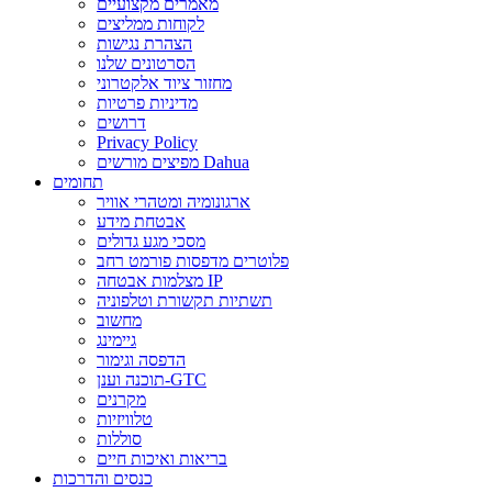
מאמרים מקצועיים
לקוחות ממליצים
הצהרת נגישות
הסרטונים שלנו
מחזור ציוד אלקטרוני
מדיניות פרטיות
דרושים
Privacy Policy
מפיצים מורשים Dahua
תחומים
ארגונומיה ומטהרי אוויר
אבטחת מידע
מסכי מגע גדולים
פלוטרים מדפסות פורמט רחב
מצלמות אבטחה IP
תשתיות תקשורת וטלפוניה
מחשוב
גיימינג
הדפסה וגימור
תוכנה וענן-GTC
מקרנים
טלוויזיות
סוללות
בריאות ואיכות חיים
כנסים והדרכות