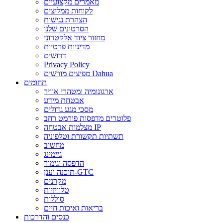
מאמרים מקצועיים
לקוחות ממליצים
הצהרת נגישות
הסרטונים שלנו
מחזור ציוד אלקטרוני
מדיניות פרטיות
דרושים
Privacy Policy
מפיצים מורשים Dahua
תחומים
ארגונומיה ומטהרי אוויר
אבטחת מידע
מסכי מגע גדולים
פלוטרים מדפסות פורמט רחב
מצלמות אבטחה IP
תשתיות תקשורת וטלפוניה
מחשוב
גיימינג
הדפסה וגימור
תוכנה וענן-GTC
מקרנים
טלוויזיות
סוללות
בריאות ואיכות חיים
כנסים והדרכות