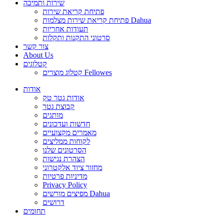
שירות ותמיכה
פתיחת קריאת שירות
פתיחת קריאת שירות מצלמות Dahua
תעודות אחריות
סרטוני התקנות ותקלות
צור קשר
About Us
קטלוגים
קטלוג מוצרים Fellowes
אודות
אודות גטר טק
קבוצת גטר
מותגים
חדשות ועדכונים
מאמרים מקצועיים
לקוחות ממליצים
הסרטונים שלנו
הצהרת נגישות
מחזור ציוד אלקטרוני
מדיניות פרטיות
Privacy Policy
מפיצים מורשים Dahua
דרושים
תחומים