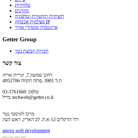
טלוויזיות
מקרנים
תשתיות תקשורת וטלפוניה
מצלמות אבטחה IP
ארגונומיה ומטהרי אוויר
Getter Group
חברות קבוצת גטר
צור קשר
רחוב שמשון 7, קריית אריה
ת.ד 3901 ,פתח תקווה 4952706
טלפון: 03-5761660
techweb@getter.co.il
מייל:
מרכז לוגיסטי גטר
רח' הדקלים 12 א.ת. לב הארץ, ראש העין
a
nova web development