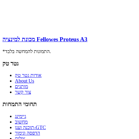
מכונת למינציה Fellowes Proteus A3
*התמונות להמחשה בלבד.
גטר טק
אודות גטר טק
About Us
מותגים
צור קשר
תחומי התמחות
גיימינג
מחשוב
תוכנה וענן-GTC
הדפסה וגימור
צילום