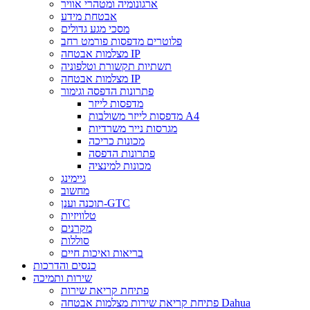
ארגונומיה ומטהרי אוויר
אבטחת מידע
מסכי מגע גדולים
פלוטרים מדפסות פורמט רחב
מצלמות אבטחה IP
תשתיות תקשורת וטלפוניה
מצלמות אבטחה IP
פתרונות הדפסה וגימור
מדפסות לייזר
מדפסות לייזר משולבות A4
מגרסות נייר משרדיות
מכונות כריכה
פתרונות הדפסה
מכונות למינציה
גיימינג
מחשוב
תוכנה וענן-GTC
טלוויזיות
מקרנים
סוללות
בריאות ואיכות חיים
כנסים והדרכות
שירות ותמיכה
פתיחת קריאת שירות
פתיחת קריאת שירות מצלמות אבטחה Dahua