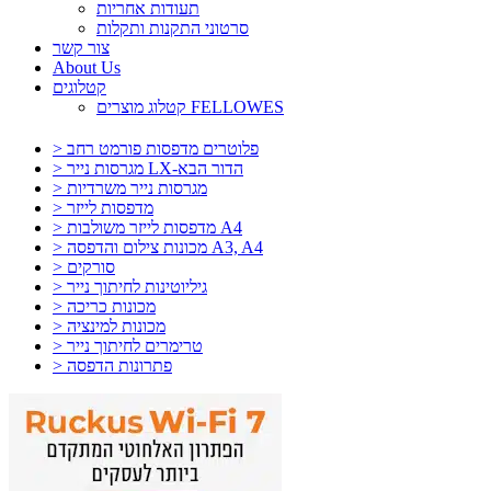
תעודות אחריות
סרטוני התקנות ותקלות
צור קשר
About Us
קטלוגים
קטלוג מוצרים FELLOWES
> פלוטרים מדפסות פורמט רחב
> מגרסות נייר LX-הדור הבא
> מגרסות נייר משרדיות
> מדפסות לייזר
> מדפסות לייזר משולבות A4
> מכונות צילום והדפסה A3, A4
> סורקים
> גיליוטינות לחיתוך נייר
> מכונות כריכה
> מכונות למינציה
> טרימרים לחיתוך נייר
> פתרונות הדפסה