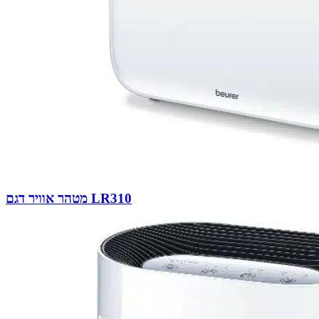
מטהר אוויר דגם LR310