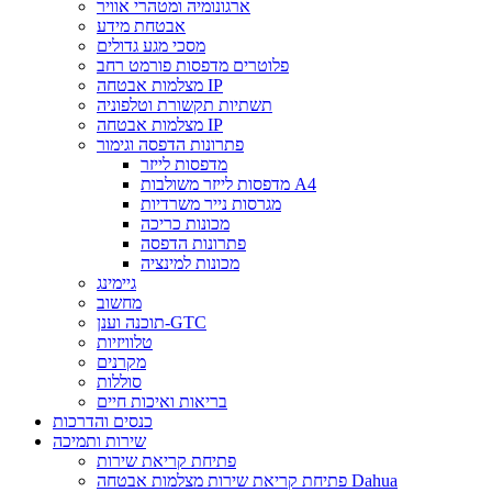
ארגונומיה ומטהרי אוויר
אבטחת מידע
מסכי מגע גדולים
פלוטרים מדפסות פורמט רחב
מצלמות אבטחה IP
תשתיות תקשורת וטלפוניה
מצלמות אבטחה IP
פתרונות הדפסה וגימור
מדפסות לייזר
מדפסות לייזר משולבות A4
מגרסות נייר משרדיות
מכונות כריכה
פתרונות הדפסה
מכונות למינציה
גיימינג
מחשוב
תוכנה וענן-GTC
טלוויזיות
מקרנים
סוללות
בריאות ואיכות חיים
כנסים והדרכות
שירות ותמיכה
פתיחת קריאת שירות
פתיחת קריאת שירות מצלמות אבטחה Dahua