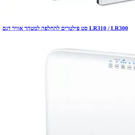
סט פילטרים להחלפה למטהר אוויר דגם LR310 / LR300