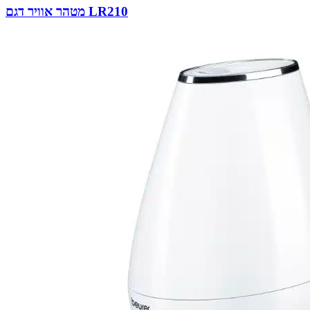
מטהר אוויר דגם LR210