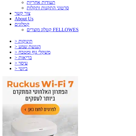
תעודות אחריות
סרטוני התקנות ותקלות
צור קשר
About Us
קטלוגים
קטלוג מוצרים FELLOWES
> תינוקות
> הנגשת שמע
> משקלי גוף ומטבח
> בריאות
> עיסוי
> ביוטי