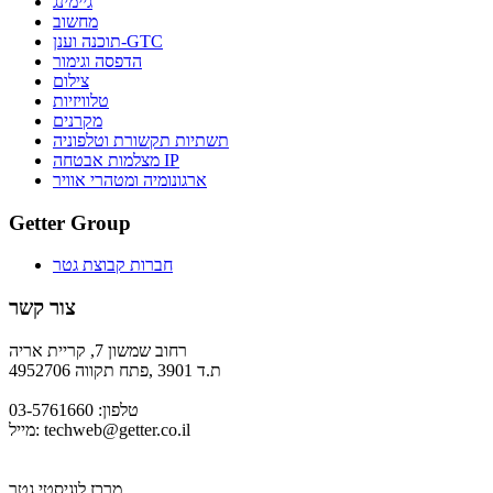
גיימינג
מחשוב
תוכנה וענן-GTC
הדפסה וגימור
צילום
טלוויזיות
מקרנים
תשתיות תקשורת וטלפוניה
מצלמות אבטחה IP
ארגונומיה ומטהרי אוויר
Getter Group
חברות קבוצת גטר
צור קשר
רחוב שמשון 7, קריית אריה
ת.ד 3901 ,פתח תקווה 4952706
טלפון: 03-5761660
techweb@getter.co.il
מייל:
מרכז לוגיסטי גטר