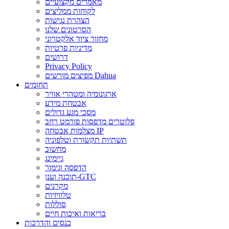
מאמרים מקצועיים
לקוחות ממליצים
הצהרת נגישות
הסרטונים שלנו
מחזור ציוד אלקטרוני
מדיניות פרטיות
דרושים
Privacy Policy
מפיצים מורשים Dahua
תחומים
ארגונומיה ומטהרי אוויר
אבטחת מידע
מסכי מגע גדולים
פלוטרים מדפסות פורמט רחב
מצלמות אבטחה IP
תשתיות תקשורת וטלפוניה
מחשוב
גיימינג
הדפסה וגימור
תוכנה וענן-GTC
מקרנים
טלוויזיות
סוללות
בריאות ואיכות חיים
כנסים והדרכות