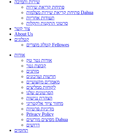
שירות ותמיכה
פתיחת קריאת שירות
פתיחת קריאת שירות מצלמות Dahua
תעודות אחריות
סרטוני התקנות ותקלות
צור קשר
About Us
קטלוגים
קטלוג מוצרים Fellowes
אודות
אודות גטר טק
קבוצת גטר
מותגים
חדשות ועדכונים
מאמרים מקצועיים
לקוחות ממליצים
הסרטונים שלנו
הצהרת נגישות
מחזור ציוד אלקטרוני
מדיניות פרטיות
Privacy Policy
מפיצים מורשים Dahua
דרושים
תחומים