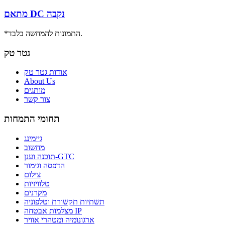
מתאם DC נקבה
*התמונות להמחשה בלבד.
גטר טק
אודות גטר טק
About Us
מותגים
צור קשר
תחומי התמחות
גיימינג
מחשוב
תוכנה וענן-GTC
הדפסה וגימור
צילום
טלוויזיות
מקרנים
תשתיות תקשורת וטלפוניה
מצלמות אבטחה IP
ארגונומיה ומטהרי אוויר