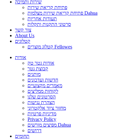
שירות ותמיכה
פתיחת קריאת שירות
פתיחת קריאת שירות מצלמות Dahua
תעודות אחריות
סרטוני התקנות ותקלות
צור קשר
About Us
קטלוגים
קטלוג מוצרים Fellowes
אודות
אודות גטר טק
קבוצת גטר
מותגים
חדשות ועדכונים
מאמרים מקצועיים
לקוחות ממליצים
הסרטונים שלנו
הצהרת נגישות
מחזור ציוד אלקטרוני
מדיניות פרטיות
Privacy Policy
מפיצים מורשים Dahua
דרושים
תחומים