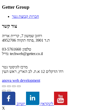
Getter Group
חברות קבוצת גטר
צור קשר
רחוב שמשון 7, קריית אריה
ת.ד 3901 ,פתח תקווה 4952706
טלפון: 03-5761660
techweb@getter.co.il
מייל:
מרכז לוגיסטי גטר
רח' הדקלים 12 א.ת. לב הארץ, ראש העין
a
nova web development
יוטיוב
לינקדאין
X