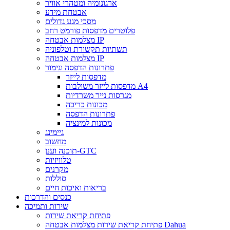
ארגונומיה ומטהרי אוויר
אבטחת מידע
מסכי מגע גדולים
פלוטרים מדפסות פורמט רחב
מצלמות אבטחה IP
תשתיות תקשורת וטלפוניה
מצלמות אבטחה IP
פתרונות הדפסה וגימור
מדפסות לייזר
מדפסות לייזר משולבות A4
מגרסות נייר משרדיות
מכונות כריכה
פתרונות הדפסה
מכונות למינציה
גיימינג
מחשוב
תוכנה וענן-GTC
טלוויזיות
מקרנים
סוללות
בריאות ואיכות חיים
כנסים והדרכות
שירות ותמיכה
פתיחת קריאת שירות
פתיחת קריאת שירות מצלמות אבטחה Dahua