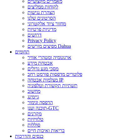
מאמרים מקצועיים
לקוחות ממליצים
הצהרת נגישות
הסרטונים שלנו
מחזור ציוד אלקטרוני
מדיניות פרטיות
דרושים
Privacy Policy
מפיצים מורשים Dahua
תחומים
ארגונומיה ומטהרי אוויר
אבטחת מידע
מסכי מגע גדולים
פלוטרים מדפסות פורמט רחב
מצלמות אבטחה IP
תשתיות תקשורת וטלפוניה
מחשוב
גיימינג
הדפסה וגימור
תוכנה וענן-GTC
מקרנים
טלוויזיות
סוללות
בריאות ואיכות חיים
כנסים והדרכות