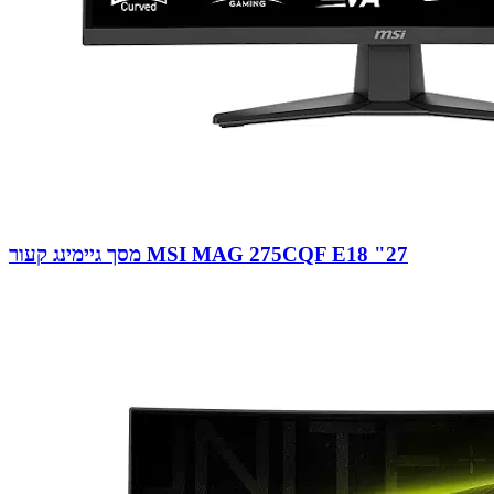
מסך גיימינג קעור MSI MAG 275CQF E18 "27