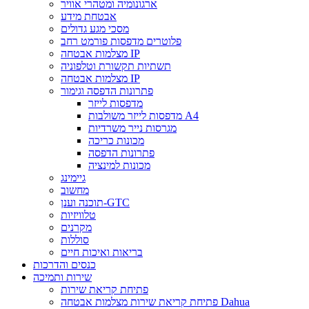
ארגונומיה ומטהרי אוויר
אבטחת מידע
מסכי מגע גדולים
פלוטרים מדפסות פורמט רחב
מצלמות אבטחה IP
תשתיות תקשורת וטלפוניה
מצלמות אבטחה IP
פתרונות הדפסה וגימור
מדפסות לייזר
מדפסות לייזר משולבות A4
מגרסות נייר משרדיות
מכונות כריכה
פתרונות הדפסה
מכונות למינציה
גיימינג
מחשוב
תוכנה וענן-GTC
טלוויזיות
מקרנים
סוללות
בריאות ואיכות חיים
כנסים והדרכות
שירות ותמיכה
פתיחת קריאת שירות
פתיחת קריאת שירות מצלמות אבטחה Dahua