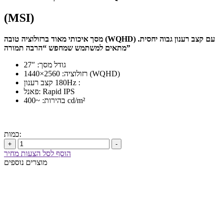
(MSI)
מסך איכותי מאוד ברזולוציה טובה (WQHD) עם קצב רענון גבוה יחסית.
מתאים למשתמש שמחפש “הרבה תמורה”
גודל מסך: 27″
רזולוציה: 2560×1440 (WQHD)
קצב רענון ‎180Hz :
פאנל: Rapid IPS
בהירות: ~400 cd/m²
כמות:
+
-
הוסף לסל הצעות מחיר
מוצרים נוספים