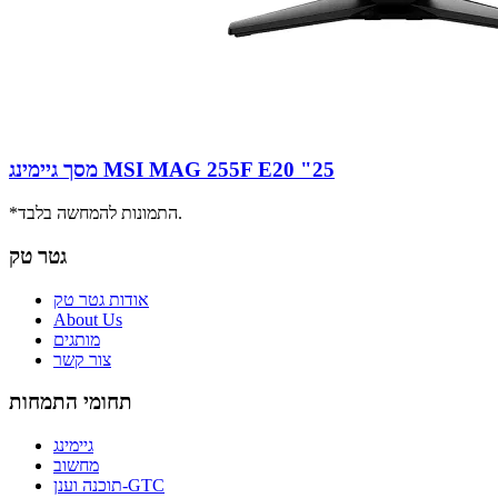
מסך גיימינג MSI MAG 255F E20 "25
*התמונות להמחשה בלבד.
גטר טק
אודות גטר טק
About Us
מותגים
צור קשר
תחומי התמחות
גיימינג
מחשוב
תוכנה וענן-GTC