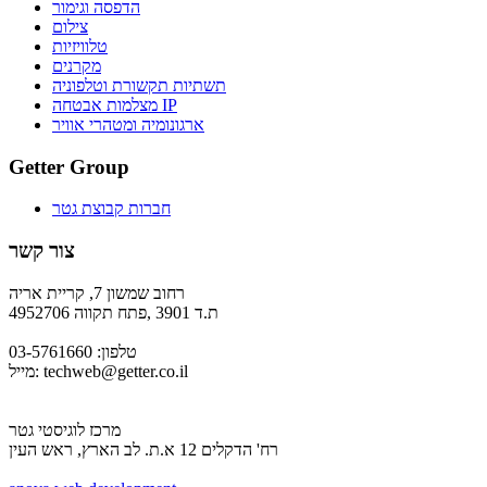
הדפסה וגימור
צילום
טלוויזיות
מקרנים
תשתיות תקשורת וטלפוניה
מצלמות אבטחה IP
ארגונומיה ומטהרי אוויר
Getter Group
חברות קבוצת גטר
צור קשר
רחוב שמשון 7, קריית אריה
ת.ד 3901 ,פתח תקווה 4952706
טלפון: 03-5761660
techweb@getter.co.il
מייל:
מרכז לוגיסטי גטר
רח' הדקלים 12 א.ת. לב הארץ, ראש העין