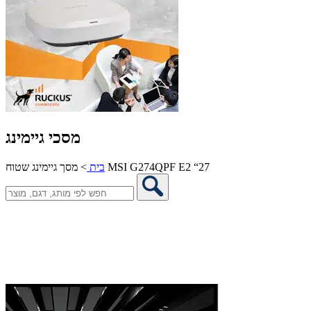
מסכי גיימינג
מסך גיימינג שטוח MSI G274QPF E2 “27
בית
>