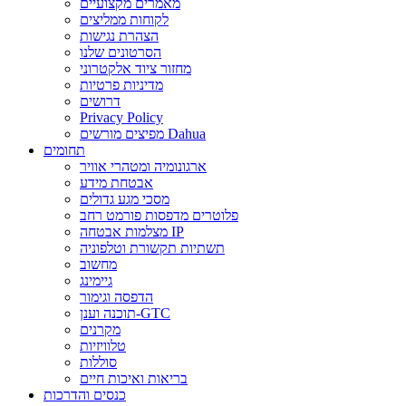
מאמרים מקצועיים
לקוחות ממליצים
הצהרת נגישות
הסרטונים שלנו
מחזור ציוד אלקטרוני
מדיניות פרטיות
דרושים
Privacy Policy
מפיצים מורשים Dahua
תחומים
ארגונומיה ומטהרי אוויר
אבטחת מידע
מסכי מגע גדולים
פלוטרים מדפסות פורמט רחב
מצלמות אבטחה IP
תשתיות תקשורת וטלפוניה
מחשוב
גיימינג
הדפסה וגימור
תוכנה וענן-GTC
מקרנים
טלוויזיות
סוללות
בריאות ואיכות חיים
כנסים והדרכות