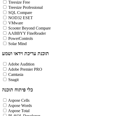
Treesize Free
Treesize Professional
SQL Compare
NOD32 ESET
VMware
Scooter Beyond Compare
AABBYY FineReader
PowerControls
Solar Mind
תוכנת עריכת וידאו ושמע
Adobe Audition
Adobe Premier PRO
Camtasia
Snagit
כלי פיתוח תוכנה
Aspose Cells
Aspose Words
Aspose Total
PL/SQL Developer