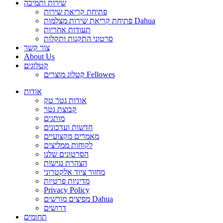
שירות ותמיכה
פתיחת קריאת שירות
פתיחת קריאת שירות מצלמות Dahua
תעודות אחריות
סרטוני התקנות ותקלות
צור קשר
About Us
קטלוגים
קטלוג מוצרים Fellowes
אודות
אודות גטר טק
קבוצת גטר
מותגים
חדשות ועדכונים
מאמרים מקצועיים
לקוחות ממליצים
הסרטונים שלנו
הצהרת נגישות
מחזור ציוד אלקטרוני
מדיניות פרטיות
Privacy Policy
מפיצים מורשים Dahua
דרושים
תחומים