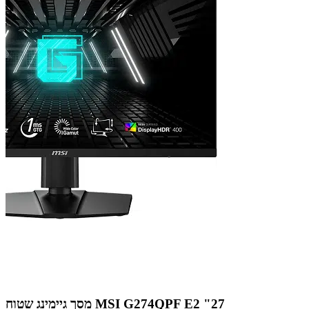
מסך גיימינג שטוח MSI G274QPF E2 "27