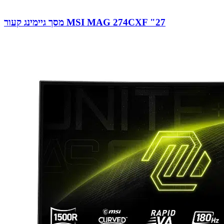
מסך גיימינג קעור MSI MAG 274CXF "27