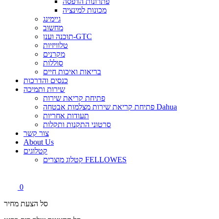
פתרונות הדפסה
מכונות למינציה
גיימינג
מחשוב
תוכנה וענן-GTC
טלוויזיות
מקרנים
סוללות
בריאות ואיכות חיים
כנסים והדרכות
שירות ותמיכה
פתיחת קריאת שירות
פתיחת קריאת שירות מצלמות אבטחה Dahua
תעודות אחריות
סרטוני התקנות ותקלות
צור קשר
About Us
קטלוגים
קטלוג מוצרים FELLOWES
0
סל הצעת מחיר