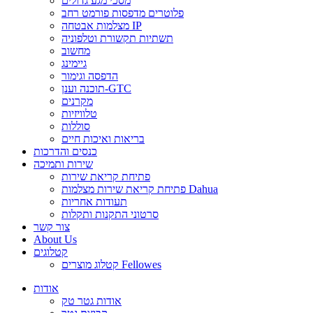
מסכי מגע גדולים
פלוטרים מדפסות פורמט רחב
מצלמות אבטחה IP
תשתיות תקשורת וטלפוניה
מחשוב
גיימינג
הדפסה וגימור
תוכנה וענן-GTC
מקרנים
טלוויזיות
סוללות
בריאות ואיכות חיים
כנסים והדרכות
שירות ותמיכה
פתיחת קריאת שירות
פתיחת קריאת שירות מצלמות Dahua
תעודות אחריות
סרטוני התקנות ותקלות
צור קשר
About Us
קטלוגים
קטלוג מוצרים Fellowes
אודות
אודות גטר טק