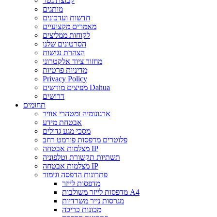
קבוצת גטר
מותגים
חדשות ועדכונים
מאמרים מקצועיים
לקוחות ממליצים
הסרטונים שלנו
הצהרת נגישות
מחזור ציוד אלקטרוני
מדיניות פרטיות
Privacy Policy
מפיצים מורשים Dahua
דרושים
תחומים
ארגונומיה ומטהרי אוויר
אבטחת מידע
מסכי מגע גדולים
פלוטרים מדפסות פורמט רחב
מצלמות אבטחה IP
תשתיות תקשורת וטלפוניה
מצלמות אבטחה IP
פתרונות הדפסה וגימור
מדפסות לייזר
מדפסות לייזר משולבות A4
מגרסות נייר משרדיות
מכונות כריכה