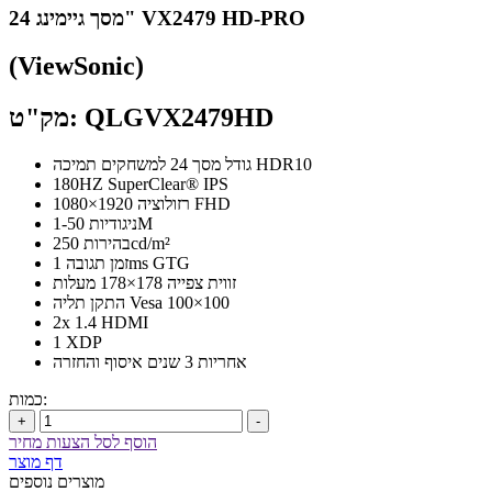
מסך גיימינג 24" VX2479 HD-PRO
(ViewSonic)
מק"ט: QLGVX2479HD
גודל מסך 24 למשחקים תמיכה HDR10
180HZ SuperClear® IPS
רזולוציה 1920×1080 FHD
ניגודיות 1-50M
בהירות 250cd/m²
זמן תגובה 1ms GTG
זווית צפייה 178×178 מעלות
התקן תליה Vesa 100×100
2x 1.4 HDMI
1 XDP
אחריות 3 שנים איסוף והחזרה
כמות:
+
-
הוסף לסל הצעות מחיר
דף מוצר
מוצרים נוספים