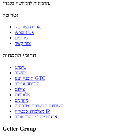
*התמונות להמחשה בלבד.
גטר טק
אודות גטר טק
About Us
מותגים
צור קשר
תחומי התמחות
גיימינג
מחשוב
תוכנה וענן-GTC
הדפסה וגימור
צילום
טלוויזיות
מקרנים
תשתיות תקשורת וטלפוניה
מצלמות אבטחה IP
ארגונומיה ומטהרי אוויר
Getter Group