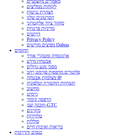
מאמרים מקצועיים
לקוחות ממליצים
הצהרת נגישות
הסרטונים שלנו
מחזור ציוד אלקטרוני
מדיניות פרטיות
דרושים
Privacy Policy
מפיצים מורשים Dahua
תחומים
ארגונומיה ומטהרי אוויר
אבטחת מידע
מסכי מגע גדולים
פלוטרים מדפסות פורמט רחב
מצלמות אבטחה IP
תשתיות תקשורת וטלפוניה
מחשוב
גיימינג
הדפסה וגימור
תוכנה וענן-GTC
מקרנים
טלוויזיות
סוללות
בריאות ואיכות חיים
כנסים והדרכות