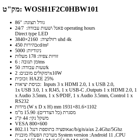
מק"ט: WOSH1F2C0HBW101
גודל תצוגה: 86″
פאנל \שעות עבודה: 24/7 operating hours
Direct type LED
רזולוציה: 2160×3840 uhd 4k
בהירות 450cd/m²
ניגודיות: 5000
זוויות צפיה: 178 מעלות
זמן תגובה : 6ms
שעות עבודה: 50k
רמקולים מובנים: 2x10W
זכוכית: HAZE 25%
כניסת יציאות: Inputs 3 x HDMI 2.0, 1 x USB 2.0,
1x USB 3.0, 1 x RJ45, 1 x USB-C ,Outputs 1 x HDMI 2.0, 1
x Audio 3.5mm, 1 x S/PDIF, 1 x Audio 3.5mm, Control 1 x
RS232
מידות (W x D x H) mm 1931×81.6×1102
מסגרת (כל הצדדים): 15.90 מ”מ
משקל נקי: 44 ק”ג
VESA 800×600
אופציה בתוספת דנגל 802.11ac/b/g/n/a/ax 2.4Ghz/5Ghz
מערכת הפעלה מובנית System version :Android 11 ,CPU