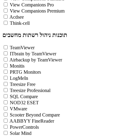
View Companions Pro
View Companions Premium
Acdsee
Think-cell
תוכנות ניהול רשתות מחשבים
TeamViewer
ITbrain by TeamViewer
Airbackup by TeamViewer
Monitis
PRTG Monitors
LogMeIn
Treesize Free
Treesize Professional
SQL Compare
NOD32 ESET
VMware
Scooter Beyond Compare
AABBYY FineReader
PowerControls
Solar Mind