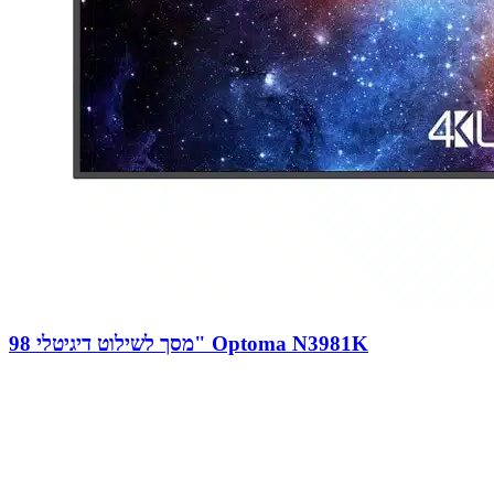
מסך לשילוט דיגיטלי 98" Optoma N3981K