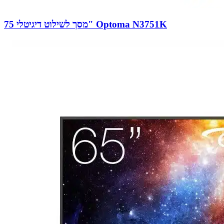
מסך לשילוט דיגיטלי 75" Optoma N3751K