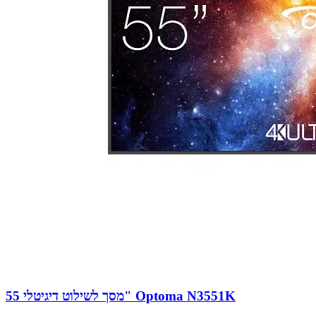
מסך לשילוט דיגיטלי 55" Optoma N3551K