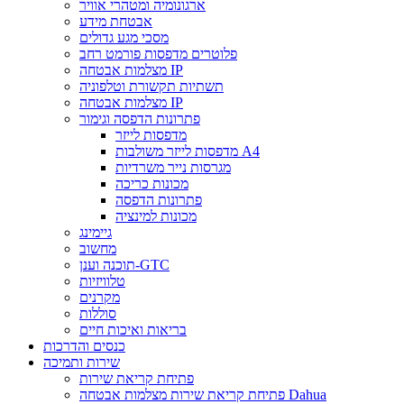
ארגונומיה ומטהרי אוויר
אבטחת מידע
מסכי מגע גדולים
פלוטרים מדפסות פורמט רחב
מצלמות אבטחה IP
תשתיות תקשורת וטלפוניה
מצלמות אבטחה IP
פתרונות הדפסה וגימור
מדפסות לייזר
מדפסות לייזר משולבות A4
מגרסות נייר משרדיות
מכונות כריכה
פתרונות הדפסה
מכונות למינציה
גיימינג
מחשוב
תוכנה וענן-GTC
טלוויזיות
מקרנים
סוללות
בריאות ואיכות חיים
כנסים והדרכות
שירות ותמיכה
פתיחת קריאת שירות
פתיחת קריאת שירות מצלמות אבטחה Dahua