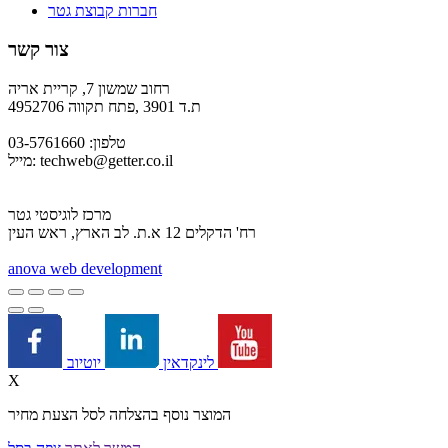
חברות קבוצת גטר
צור קשר
רחוב שמשון 7, קריית אריה
ת.ד 3901 ,פתח תקווה 4952706
טלפון: 03-5761660
techweb@getter.co.il
מייל:
מרכז לוגיסטי גטר
רח' הדקלים 12 א.ת. לב הארץ, ראש העין
a
nova web development
יוטיוב
לינקדאין
X
המוצר נוסף בהצלחה לסל הצעת מחיר