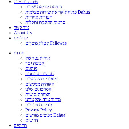
שירות ותמיכה
פתיחת קריאת שירות
פתיחת קריאת שירות מצלמות Dahua
תעודות אחריות
סרטוני התקנות ותקלות
צור קשר
About Us
קטלוגים
קטלוג מוצרים Fellowes
אודות
אודות גטר טק
קבוצת גטר
מותגים
חדשות ועדכונים
מאמרים מקצועיים
לקוחות ממליצים
הסרטונים שלנו
הצהרת נגישות
מחזור ציוד אלקטרוני
מדיניות פרטיות
Privacy Policy
מפיצים מורשים Dahua
דרושים
תחומים