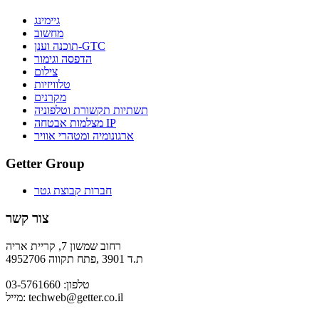
גיימינג
מחשוב
תוכנה וענן-GTC
הדפסה וגימור
צילום
טלוויזיות
מקרנים
תשתיות תקשורת וטלפוניה
מצלמות אבטחה IP
ארגונומיה ומטהרי אוויר
Getter Group
חברות קבוצת גטר
צור קשר
רחוב שמשון 7, קריית אריה
ת.ד 3901 ,פתח תקווה 4952706
טלפון: 03-5761660
techweb@getter.co.il
מייל: