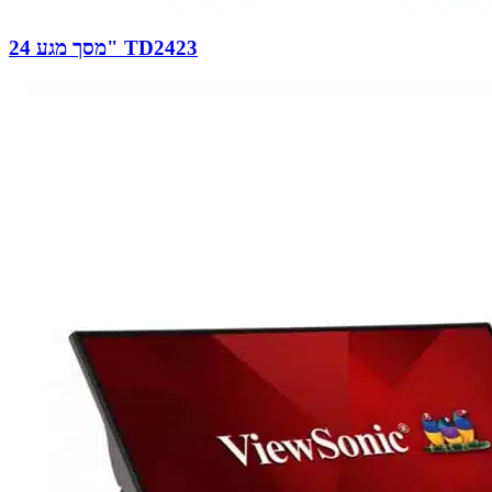
מסך מגע 24" TD2423