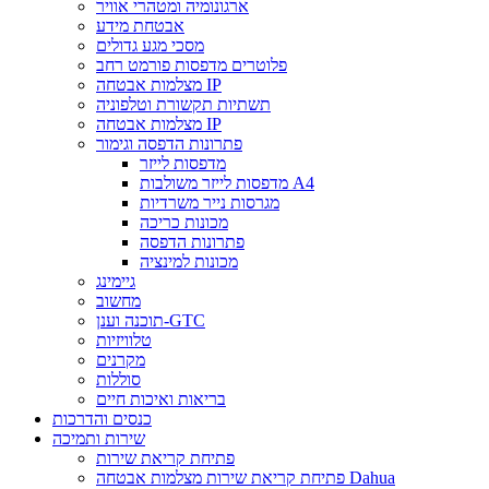
ארגונומיה ומטהרי אוויר
אבטחת מידע
מסכי מגע גדולים
פלוטרים מדפסות פורמט רחב
מצלמות אבטחה IP
תשתיות תקשורת וטלפוניה
מצלמות אבטחה IP
פתרונות הדפסה וגימור
מדפסות לייזר
מדפסות לייזר משולבות A4
מגרסות נייר משרדיות
מכונות כריכה
פתרונות הדפסה
מכונות למינציה
גיימינג
מחשוב
תוכנה וענן-GTC
טלוויזיות
מקרנים
סוללות
בריאות ואיכות חיים
כנסים והדרכות
שירות ותמיכה
פתיחת קריאת שירות
פתיחת קריאת שירות מצלמות אבטחה Dahua