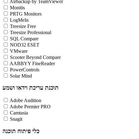
Airbackup by TeamViewer
Monitis
PRTG Monitors
LogMeIn
Treesize Free
Treesize Professional
SQL Compare
NOD32 ESET
VMware
Scooter Beyond Compare
AABBYY FineReader
PowerControls
Solar Mind
תוכנת עריכת וידאו ושמע
Adobe Audition
Adobe Premier PRO
Camtasia
Snagit
כלי פיתוח תוכנה