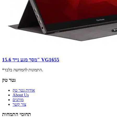
מסך מגע נייד 15.6" VG1655
*התמונות להמחשה בלבד.
גטר טק
אודות גטר טק
About Us
מותגים
צור קשר
תחומי התמחות