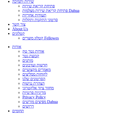
שירות ותמיכה
פתיחת קריאת שירות
פתיחת קריאת שירות מצלמות Dahua
תעודות אחריות
סרטוני התקנות ותקלות
צור קשר
About Us
קטלוגים
קטלוג מוצרים Fellowes
אודות
אודות גטר טק
קבוצת גטר
מותגים
חדשות ועדכונים
מאמרים מקצועיים
לקוחות ממליצים
הסרטונים שלנו
הצהרת נגישות
מחזור ציוד אלקטרוני
מדיניות פרטיות
Privacy Policy
מפיצים מורשים Dahua
דרושים
תחומים