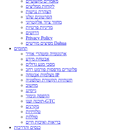
מאמרים מקצועיים
לקוחות ממליצים
הצהרת נגישות
הסרטונים שלנו
מחזור ציוד אלקטרוני
מדיניות פרטיות
דרושים
Privacy Policy
מפיצים מורשים Dahua
תחומים
ארגונומיה ומטהרי אוויר
אבטחת מידע
מסכי מגע גדולים
פלוטרים מדפסות פורמט רחב
מצלמות אבטחה IP
תשתיות תקשורת וטלפוניה
מחשוב
גיימינג
הדפסה וגימור
תוכנה וענן-GTC
מקרנים
טלוויזיות
סוללות
בריאות ואיכות חיים
כנסים והדרכות