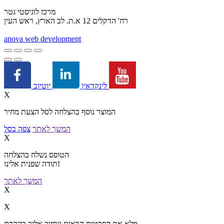
מרכז לוגיסטי גטר
רח' הדקלים 12 א.ת. לב הארץ, ראש העין
a
nova web development
יוטיוב
לינקדאין
X
המוצר נוסף בהצלחה לסל הצעת מחיר
המשך לאתר
צפה בסל
X
הטופס נשלח בהצלחה
תודה שפנית אלינו!
המשך לאתר
X
X
מלא את הפרטים הבאים ונחזור אליך בהקדם