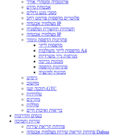
ארגונומיה ומטהרי אוויר
אבטחת מידע
מסכי מגע גדולים
פלוטרים מדפסות פורמט רחב
מצלמות אבטחה IP
תשתיות תקשורת וטלפוניה
מצלמות אבטחה IP
פתרונות הדפסה וגימור
מדפסות לייזר
מדפסות לייזר משולבות A4
מגרסות נייר משרדיות
מכונות כריכה
פתרונות הדפסה
מכונות למינציה
גיימינג
מחשוב
תוכנה וענן-GTC
טלוויזיות
מקרנים
סוללות
בריאות ואיכות חיים
כנסים והדרכות
שירות ותמיכה
פתיחת קריאת שירות
פתיחת קריאת שירות מצלמות אבטחה Dahua