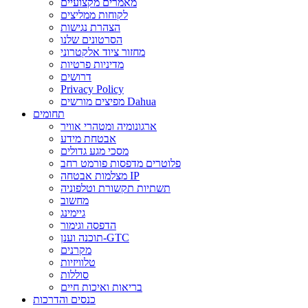
מאמרים מקצועיים
לקוחות ממליצים
הצהרת נגישות
הסרטונים שלנו
מחזור ציוד אלקטרוני
מדיניות פרטיות
דרושים
Privacy Policy
מפיצים מורשים Dahua
תחומים
ארגונומיה ומטהרי אוויר
אבטחת מידע
מסכי מגע גדולים
פלוטרים מדפסות פורמט רחב
מצלמות אבטחה IP
תשתיות תקשורת וטלפוניה
מחשוב
גיימינג
הדפסה וגימור
תוכנה וענן-GTC
מקרנים
טלוויזיות
סוללות
בריאות ואיכות חיים
כנסים והדרכות