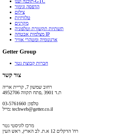
תוכנה וענן-GTC
הדפסה וגימור
צילום
טלוויזיות
מקרנים
תשתיות תקשורת וטלפוניה
מצלמות אבטחה IP
ארגונומיה ומטהרי אוויר
Getter Group
חברות קבוצת גטר
צור קשר
רחוב שמשון 7, קריית אריה
ת.ד 3901 ,פתח תקווה 4952706
טלפון: 03-5761660
techweb@getter.co.il
מייל:
מרכז לוגיסטי גטר
רח' הדקלים 12 א.ת. לב הארץ, ראש העין