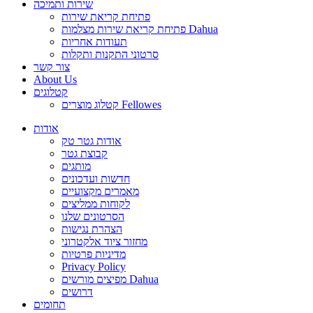
שירות ותמיכה
פתיחת קריאת שירות
פתיחת קריאת שירות מצלמות Dahua
תעודות אחריות
סרטוני התקנות ותקלות
צור קשר
About Us
קטלוגים
קטלוג מוצרים Fellowes
אודות
אודות גטר טק
קבוצת גטר
מותגים
חדשות ועדכונים
מאמרים מקצועיים
לקוחות ממליצים
הסרטונים שלנו
הצהרת נגישות
מחזור ציוד אלקטרוני
מדיניות פרטיות
Privacy Policy
מפיצים מורשים Dahua
דרושים
תחומים