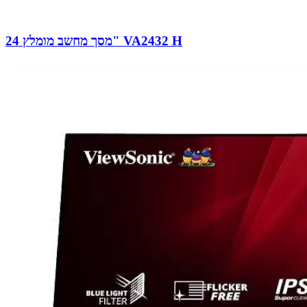
מסך מחשב מומלץ 24" VA2432 H