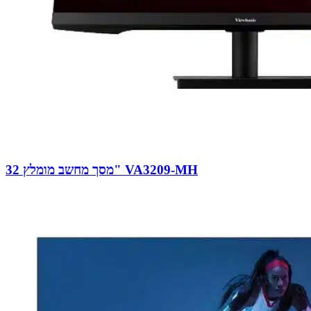
מסך מחשב מומלץ 32" VA3209-MH