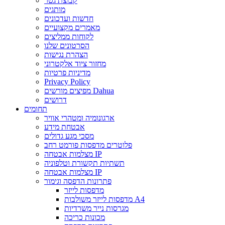
קבוצת גטר
מותגים
חדשות ועדכונים
מאמרים מקצועיים
לקוחות ממליצים
הסרטונים שלנו
הצהרת נגישות
מחזור ציוד אלקטרוני
מדיניות פרטיות
Privacy Policy
מפיצים מורשים Dahua
דרושים
תחומים
ארגונומיה ומטהרי אוויר
אבטחת מידע
מסכי מגע גדולים
פלוטרים מדפסות פורמט רחב
מצלמות אבטחה IP
תשתיות תקשורת וטלפוניה
מצלמות אבטחה IP
פתרונות הדפסה וגימור
מדפסות לייזר
מדפסות לייזר משולבות A4
מגרסות נייר משרדיות
מכונות כריכה