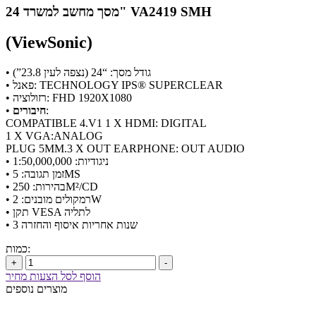
מסך מחשב למשרד 24" VA2419 SMH
(ViewSonic)
• גודל מסך: “24 (נצפה לעין 23.8”)
• פאנל: TECHNOLOGY IPS® SUPERCLEAR
• רזולוציה: FHD 1920X1080
:
חיבורים
•
COMPATIBLE 4.V1 1 X HDMI: DIGITAL
1 X VGA:ANALOG
PLUG 5MM.3 X OUT EARPHONE: OUT AUDIO
• ניגודיות: 1:50,000,000
• זמן תגובה: 5MS
• בהירות: 250M²/CD
• רמקולים מובנים: 2W
• תקן VESA לתליה
• 3 שנות אחריות איסוף והחזרה
כמות:
+
-
הוסף לסל הצעות מחיר
מוצרים נוספים