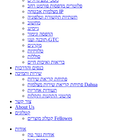
מסכי מגע גדולים
פלוטרים מדפסות פורמט רחב
מצלמות אבטחה IP
תשתיות תקשורת וטלפוניה
מחשוב
גיימינג
הדפסה וגימור
תוכנה וענן-GTC
מקרנים
טלוויזיות
סוללות
בריאות ואיכות חיים
כנסים והדרכות
שירות ותמיכה
פתיחת קריאת שירות
פתיחת קריאת שירות מצלמות Dahua
תעודות אחריות
סרטוני התקנות ותקלות
צור קשר
About Us
קטלוגים
קטלוג מוצרים Fellowes
אודות
אודות גטר טק