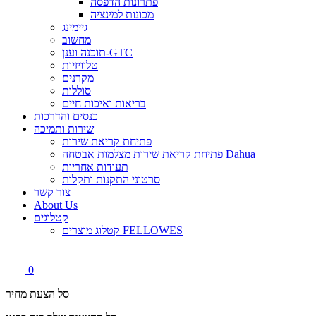
פתרונות הדפסה
מכונות למינציה
גיימינג
מחשוב
תוכנה וענן-GTC
טלוויזיות
מקרנים
סוללות
בריאות ואיכות חיים
כנסים והדרכות
שירות ותמיכה
פתיחת קריאת שירות
פתיחת קריאת שירות מצלמות אבטחה Dahua
תעודות אחריות
סרטוני התקנות ותקלות
צור קשר
About Us
קטלוגים
קטלוג מוצרים FELLOWES
0
סל הצעת מחיר