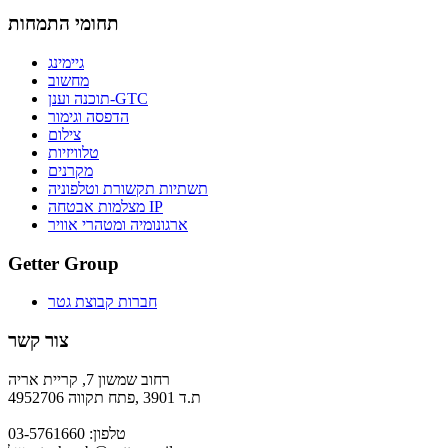
תחומי התמחות
גיימינג
מחשוב
תוכנה וענן-GTC
הדפסה וגימור
צילום
טלוויזיות
מקרנים
תשתיות תקשורת וטלפוניה
מצלמות אבטחה IP
ארגונומיה ומטהרי אוויר
Getter Group
חברות קבוצת גטר
צור קשר
רחוב שמשון 7, קריית אריה
ת.ד 3901 ,פתח תקווה 4952706
טלפון: 03-5761660