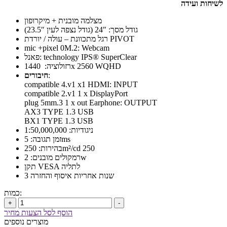
לשיחות ועידה
מצלמה מובנית + מיקרופון
גודל מסך: 24″ (גודל נצפה לעין 23.5″)
רגל מתכוונת – עולה / יורדת PIVOT
mic +pixel 0M.2: Webcam
פאנל: technology IPS® SuperClear
רזולוציה: 1440x 2560 WQHD
:
חיבורים
compatible 4.v1 x1 HDMI: INPUT
compatible 2.v1 1 x DisplayPort
plug 5mm.3 1 x out Earphone: OUTPUT
AX3 TYPE 1.3 USB
BX1 TYPE 1.3 USB
ניגודיות: 1:50,000,000
זמן תגובה: 5ms
בהירות: 250m²/cd 250
רמקולים מובנים: 2w
תקן VESA לתליה
3 שנות אחריות איסוף והחזרה
כמות:
+
-
הוסף לסל הצעות מחיר
מוצרים נוספים