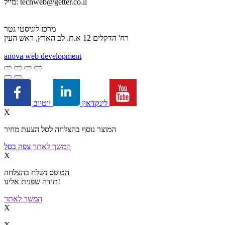
techweb@getter.co.il
מייל:
מרכז לוגיסטי גטר
רח' הדקלים 12 א.ת. לב הארץ, ראש העין
a
nova web development
יוטיוב
לינקדאין
X
המוצר נוסף בהצלחה לסל הצעת מחיר
המשך לאתר
צפה בסל
X
הטופס נשלח בהצלחה
תודה שפנית אלינו!
המשך לאתר
X
X