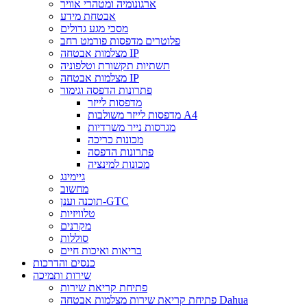
ארגונומיה ומטהרי אוויר
אבטחת מידע
מסכי מגע גדולים
פלוטרים מדפסות פורמט רחב
מצלמות אבטחה IP
תשתיות תקשורת וטלפוניה
מצלמות אבטחה IP
פתרונות הדפסה וגימור
מדפסות לייזר
מדפסות לייזר משולבות A4
מגרסות נייר משרדיות
מכונות כריכה
פתרונות הדפסה
מכונות למינציה
גיימינג
מחשוב
תוכנה וענן-GTC
טלוויזיות
מקרנים
סוללות
בריאות ואיכות חיים
כנסים והדרכות
שירות ותמיכה
פתיחת קריאת שירות
פתיחת קריאת שירות מצלמות אבטחה Dahua