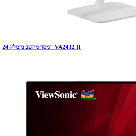
מסך מחשב מומלץ 24" VA2432 H