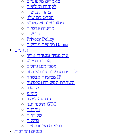
מאמרים מקצועיים
לקוחות ממליצים
הצהרת נגישות
הסרטונים שלנו
מחזור ציוד אלקטרוני
מדיניות פרטיות
דרושים
Privacy Policy
מפיצים מורשים Dahua
תחומים
ארגונומיה ומטהרי אוויר
אבטחת מידע
מסכי מגע גדולים
פלוטרים מדפסות פורמט רחב
מצלמות אבטחה IP
תשתיות תקשורת וטלפוניה
מחשוב
גיימינג
הדפסה וגימור
תוכנה וענן-GTC
מקרנים
טלוויזיות
סוללות
בריאות ואיכות חיים
כנסים והדרכות