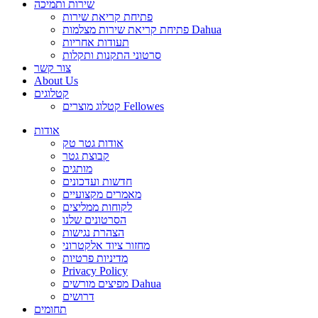
שירות ותמיכה
פתיחת קריאת שירות
פתיחת קריאת שירות מצלמות Dahua
תעודות אחריות
סרטוני התקנות ותקלות
צור קשר
About Us
קטלוגים
קטלוג מוצרים Fellowes
אודות
אודות גטר טק
קבוצת גטר
מותגים
חדשות ועדכונים
מאמרים מקצועיים
לקוחות ממליצים
הסרטונים שלנו
הצהרת נגישות
מחזור ציוד אלקטרוני
מדיניות פרטיות
Privacy Policy
מפיצים מורשים Dahua
דרושים
תחומים