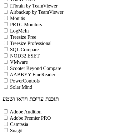
ITbrain by TeamViewer
Airbackup by TeamViewer
Monitis
PRTG Monitors
LogMeIn
Treesize Free
Treesize Professional
SQL Compare
NOD32 ESET
VMware
Scooter Beyond Compare
AABBYY FineReader
PowerControls
Solar Mind
תוכנת עריכת וידאו ושמע
Adobe Audition
Adobe Premier PRO
Camtasia
Snagit