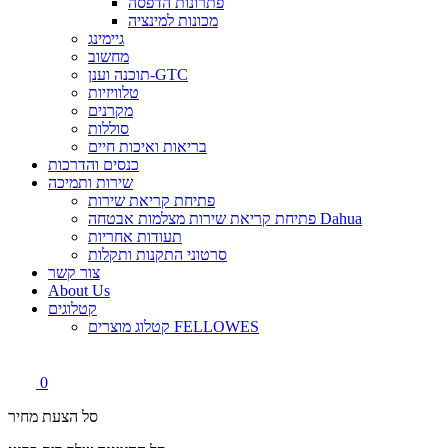
פתרונות הדפסה
מכונות למינציה
גיימינג
מחשוב
תוכנה וענן-GTC
טלוויזיות
מקרנים
סוללות
בריאות ואיכות חיים
כנסים והדרכות
שירות ותמיכה
פתיחת קריאת שירות
פתיחת קריאת שירות מצלמות אבטחה Dahua
תעודות אחריות
סרטוני התקנות ותקלות
צור קשר
About Us
קטלוגים
קטלוג מוצרים FELLOWES
0
סל הצעת מחיר