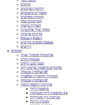
קבוצת גטר
מותגים
חדשות ועדכונים
מאמרים מקצועיים
לקוחות ממליצים
הסרטונים שלנו
הצהרת נגישות
מחזור ציוד אלקטרוני
מדיניות פרטיות
Privacy Policy
מפיצים מורשים Dahua
דרושים
תחומים
ארגונומיה ומטהרי אוויר
אבטחת מידע
מסכי מגע גדולים
פלוטרים מדפסות פורמט רחב
מצלמות אבטחה IP
תשתיות תקשורת וטלפוניה
מצלמות אבטחה IP
פתרונות הדפסה וגימור
מדפסות לייזר
מדפסות לייזר משולבות A4
מגרסות נייר משרדיות
מכונות כריכה