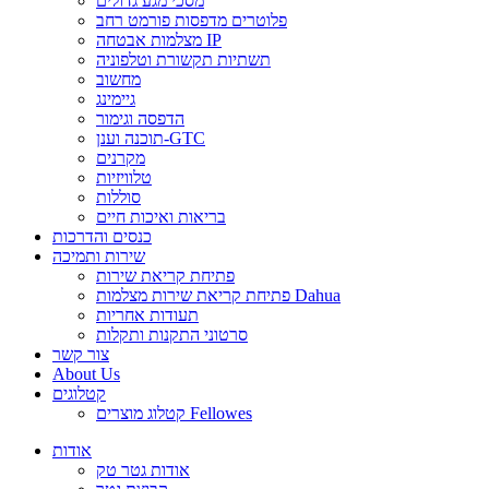
מסכי מגע גדולים
פלוטרים מדפסות פורמט רחב
מצלמות אבטחה IP
תשתיות תקשורת וטלפוניה
מחשוב
גיימינג
הדפסה וגימור
תוכנה וענן-GTC
מקרנים
טלוויזיות
סוללות
בריאות ואיכות חיים
כנסים והדרכות
שירות ותמיכה
פתיחת קריאת שירות
פתיחת קריאת שירות מצלמות Dahua
תעודות אחריות
סרטוני התקנות ותקלות
צור קשר
About Us
קטלוגים
קטלוג מוצרים Fellowes
אודות
אודות גטר טק