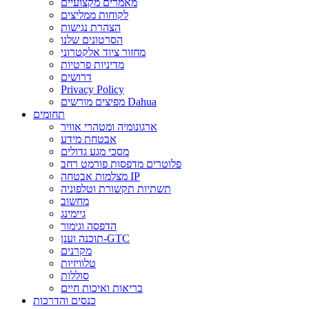
מאמרים מקצועיים
לקוחות ממליצים
הצהרת נגישות
הסרטונים שלנו
מחזור ציוד אלקטרוני
מדיניות פרטיות
דרושים
Privacy Policy
מפיצים מורשים Dahua
תחומים
ארגונומיה ומטהרי אוויר
אבטחת מידע
מסכי מגע גדולים
פלוטרים מדפסות פורמט רחב
מצלמות אבטחה IP
תשתיות תקשורת וטלפוניה
מחשוב
גיימינג
הדפסה וגימור
תוכנה וענן-GTC
מקרנים
טלוויזיות
סוללות
בריאות ואיכות חיים
כנסים והדרכות