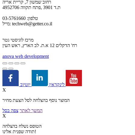
רחוב שמשון 7, קריית אריה
ת.ד 3901 ,פתח תקווה 4952706
טלפון: 03-5761660
techweb@getter.co.il
מייל:
מרכז לוגיסטי גטר
רח' הדקלים 12 א.ת. לב הארץ, ראש העין
a
nova web development
יוטיוב
לינקדאין
X
המוצר נוסף בהצלחה לסל הצעת מחיר
המשך לאתר
צפה בסל
X
הטופס נשלח בהצלחה
תודה שפנית אלינו!