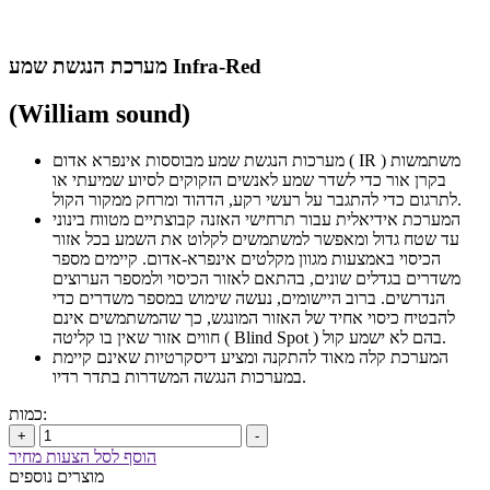
מערכת הנגשת שמע Infra-Red
(William sound)
מערכות הנגשת שמע מבוססות אינפרא אדום ( IR ) משתמשות
בקרן אור כדי לשדר שמע לאנשים הזקוקים לסיוע שמיעתי או
לתרגום כדי להתגבר על רעשי רקע, הדהוד ומרחק ממקור הקול.
המערכת אידיאלית עבור תרחישי האזנה קבוצתיים מטווח בינוני
עד שטח גדול ומאפשר למשתמשים לקלוט את השמע בכל אזור
הכיסוי באמצעות מגוון מקלטים אינפרא-אדום. קיימים מספר
משדרים בגדלים שונים, בהתאם לאזור הכיסוי ולמספר הערוצים
הנדרשים. ברוב היישומים, נעשה שימוש במספר משדרים כדי
להבטיח כיסוי אחיד של האזור המונגש, כך שהמשתמשים אינם
חווים אזור שאין בו קליטה ( Blind Spot ) בהם לא ישמע קול.
המערכת קלה מאוד להתקנה ומציע דיסקרטיות שאינם קיימת
במערכות הנגשה המשדרות בתדר רדיו.
כמות:
+
-
הוסף לסל הצעות מחיר
מוצרים נוספים