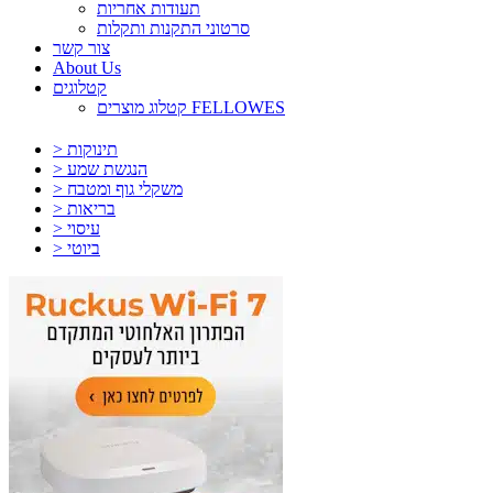
תעודות אחריות
סרטוני התקנות ותקלות
צור קשר
About Us
קטלוגים
קטלוג מוצרים FELLOWES
> תינוקות
> הנגשת שמע
> משקלי גוף ומטבח
> בריאות
> עיסוי
> ביוטי