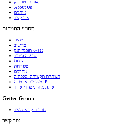
אודות גטר טק
About Us
מותגים
צור קשר
תחומי התמחות
גיימינג
מחשוב
תוכנה וענן-GTC
הדפסה וגימור
צילום
טלוויזיות
מקרנים
תשתיות תקשורת וטלפוניה
מצלמות אבטחה IP
ארגונומיה ומטהרי אוויר
Getter Group
חברות קבוצת גטר
צור קשר