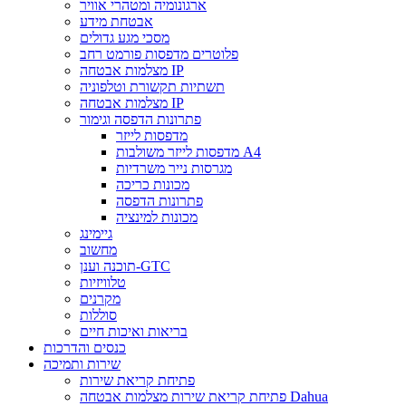
ארגונומיה ומטהרי אוויר
אבטחת מידע
מסכי מגע גדולים
פלוטרים מדפסות פורמט רחב
מצלמות אבטחה IP
תשתיות תקשורת וטלפוניה
מצלמות אבטחה IP
פתרונות הדפסה וגימור
מדפסות לייזר
מדפסות לייזר משולבות A4
מגרסות נייר משרדיות
מכונות כריכה
פתרונות הדפסה
מכונות למינציה
גיימינג
מחשוב
תוכנה וענן-GTC
טלוויזיות
מקרנים
סוללות
בריאות ואיכות חיים
כנסים והדרכות
שירות ותמיכה
פתיחת קריאת שירות
פתיחת קריאת שירות מצלמות אבטחה Dahua