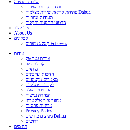
שירות ותמיכה
פתיחת קריאת שירות
פתיחת קריאת שירות מצלמות Dahua
תעודות אחריות
סרטוני התקנות ותקלות
צור קשר
About Us
קטלוגים
קטלוג מוצרים Fellowes
אודות
אודות גטר טק
קבוצת גטר
מותגים
חדשות ועדכונים
מאמרים מקצועיים
לקוחות ממליצים
הסרטונים שלנו
הצהרת נגישות
מחזור ציוד אלקטרוני
מדיניות פרטיות
Privacy Policy
מפיצים מורשים Dahua
דרושים
תחומים