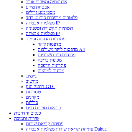
ארגונומיה ומטהרי אוויר
אבטחת מידע
מסכי מגע גדולים
פלוטרים מדפסות פורמט רחב
מצלמות אבטחה IP
תשתיות תקשורת וטלפוניה
מצלמות אבטחה IP
פתרונות הדפסה וגימור
מדפסות לייזר
מדפסות לייזר משולבות A4
מגרסות נייר משרדיות
מכונות כריכה
פתרונות הדפסה
מכונות למינציה
גיימינג
מחשוב
תוכנה וענן-GTC
טלוויזיות
מקרנים
סוללות
בריאות ואיכות חיים
כנסים והדרכות
שירות ותמיכה
פתיחת קריאת שירות
פתיחת קריאת שירות מצלמות אבטחה Dahua