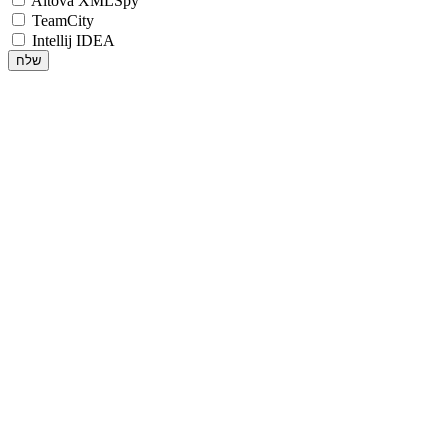
Altova XMLSpy
TeamCity
Intellij IDEA