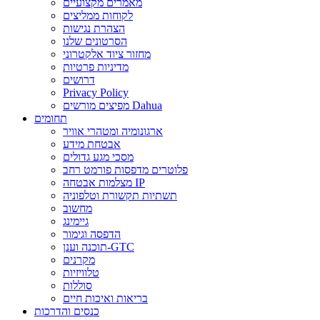
מאמרים מקצועיים
לקוחות ממליצים
הצהרת נגישות
הסרטונים שלנו
מחזור ציוד אלקטרוני
מדיניות פרטיות
דרושים
Privacy Policy
מפיצים מורשים Dahua
תחומים
ארגונומיה ומטהרי אוויר
אבטחת מידע
מסכי מגע גדולים
פלוטרים מדפסות פורמט רחב
מצלמות אבטחה IP
תשתיות תקשורת וטלפוניה
מחשוב
גיימינג
הדפסה וגימור
תוכנה וענן-GTC
מקרנים
טלוויזיות
סוללות
בריאות ואיכות חיים
כנסים והדרכות