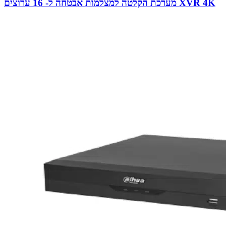
מערכת הקלטה למצלמות אבטחה ל- 16 ערוצים XVR 4K