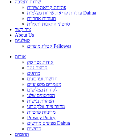
שירות ותמיכה
פתיחת קריאת שירות
פתיחת קריאת שירות מצלמות Dahua
תעודות אחריות
סרטוני התקנות ותקלות
צור קשר
About Us
קטלוגים
קטלוג מוצרים Fellowes
אודות
אודות גטר טק
קבוצת גטר
מותגים
חדשות ועדכונים
מאמרים מקצועיים
לקוחות ממליצים
הסרטונים שלנו
הצהרת נגישות
מחזור ציוד אלקטרוני
מדיניות פרטיות
Privacy Policy
מפיצים מורשים Dahua
דרושים
תחומים