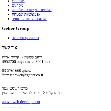
טלוויזיות
מקרנים
תשתיות תקשורת וטלפוניה
מצלמות אבטחה IP
ארגונומיה ומטהרי אוויר
Getter Group
חברות קבוצת גטר
צור קשר
רחוב שמשון 7, קריית אריה
ת.ד 3901 ,פתח תקווה 4952706
טלפון: 03-5761660
techweb@getter.co.il
מייל:
מרכז לוגיסטי גטר
רח' הדקלים 12 א.ת. לב הארץ, ראש העין
a
nova web development