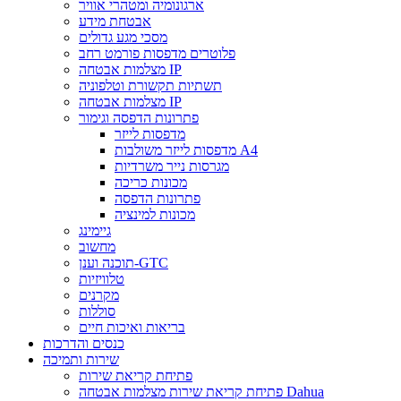
ארגונומיה ומטהרי אוויר
אבטחת מידע
מסכי מגע גדולים
פלוטרים מדפסות פורמט רחב
מצלמות אבטחה IP
תשתיות תקשורת וטלפוניה
מצלמות אבטחה IP
פתרונות הדפסה וגימור
מדפסות לייזר
מדפסות לייזר משולבות A4
מגרסות נייר משרדיות
מכונות כריכה
פתרונות הדפסה
מכונות למינציה
גיימינג
מחשוב
תוכנה וענן-GTC
טלוויזיות
מקרנים
סוללות
בריאות ואיכות חיים
כנסים והדרכות
שירות ותמיכה
פתיחת קריאת שירות
פתיחת קריאת שירות מצלמות אבטחה Dahua