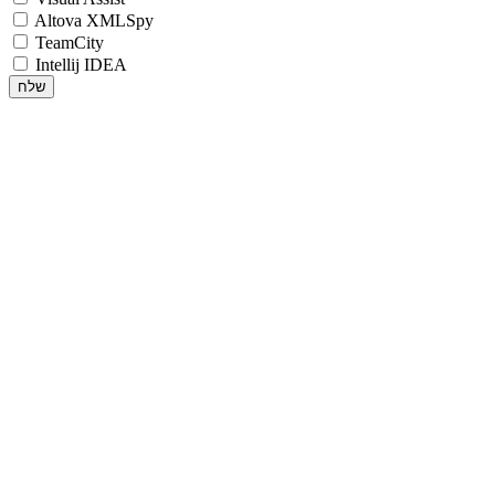
Altova XMLSpy
TeamCity
Intellij IDEA