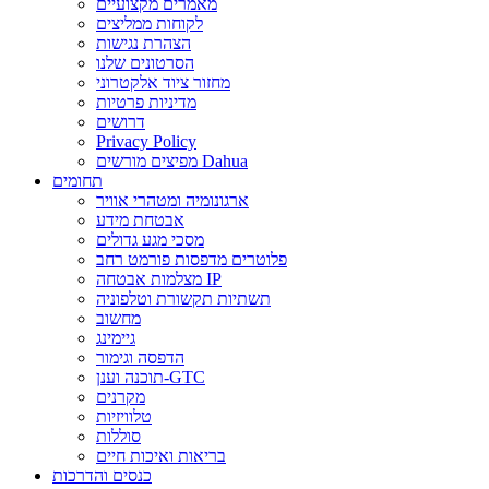
מאמרים מקצועיים
לקוחות ממליצים
הצהרת נגישות
הסרטונים שלנו
מחזור ציוד אלקטרוני
מדיניות פרטיות
דרושים
Privacy Policy
מפיצים מורשים Dahua
תחומים
ארגונומיה ומטהרי אוויר
אבטחת מידע
מסכי מגע גדולים
פלוטרים מדפסות פורמט רחב
מצלמות אבטחה IP
תשתיות תקשורת וטלפוניה
מחשוב
גיימינג
הדפסה וגימור
תוכנה וענן-GTC
מקרנים
טלוויזיות
סוללות
בריאות ואיכות חיים
כנסים והדרכות