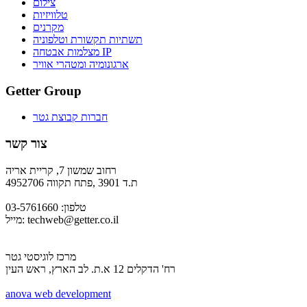
צילום
טלוויזיות
מקרנים
תשתיות תקשורת וטלפוניה
מצלמות אבטחה IP
ארגונומיה ומטהרי אוויר
Getter Group
חברות קבוצת גטר
צור קשר
רחוב שמשון 7, קריית אריה
ת.ד 3901 ,פתח תקווה 4952706
טלפון: 03-5761660
techweb@getter.co.il
מייל:
מרכז לוגיסטי גטר
רח' הדקלים 12 א.ת. לב הארץ, ראש העין
a
nova web development