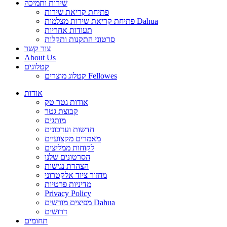
שירות ותמיכה
פתיחת קריאת שירות
פתיחת קריאת שירות מצלמות Dahua
תעודות אחריות
סרטוני התקנות ותקלות
צור קשר
About Us
קטלוגים
קטלוג מוצרים Fellowes
אודות
אודות גטר טק
קבוצת גטר
מותגים
חדשות ועדכונים
מאמרים מקצועיים
לקוחות ממליצים
הסרטונים שלנו
הצהרת נגישות
מחזור ציוד אלקטרוני
מדיניות פרטיות
Privacy Policy
מפיצים מורשים Dahua
דרושים
תחומים