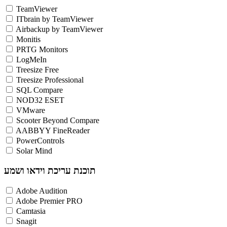
TeamViewer
ITbrain by TeamViewer
Airbackup by TeamViewer
Monitis
PRTG Monitors
LogMeIn
Treesize Free
Treesize Professional
SQL Compare
NOD32 ESET
VMware
Scooter Beyond Compare
AABBYY FineReader
PowerControls
Solar Mind
תוכנת עריכת וידאו ושמע
Adobe Audition
Adobe Premier PRO
Camtasia
Snagit