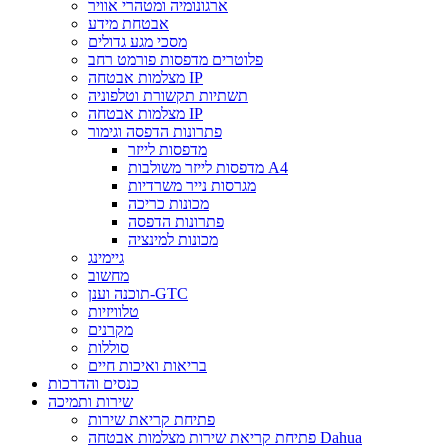
ארגונומיה ומטהרי אוויר
אבטחת מידע
מסכי מגע גדולים
פלוטרים מדפסות פורמט רחב
מצלמות אבטחה IP
תשתיות תקשורת וטלפוניה
מצלמות אבטחה IP
פתרונות הדפסה וגימור
מדפסות לייזר
מדפסות לייזר משולבות A4
מגרסות נייר משרדיות
מכונות כריכה
פתרונות הדפסה
מכונות למינציה
גיימינג
מחשוב
תוכנה וענן-GTC
טלוויזיות
מקרנים
סוללות
בריאות ואיכות חיים
כנסים והדרכות
שירות ותמיכה
פתיחת קריאת שירות
פתיחת קריאת שירות מצלמות אבטחה Dahua