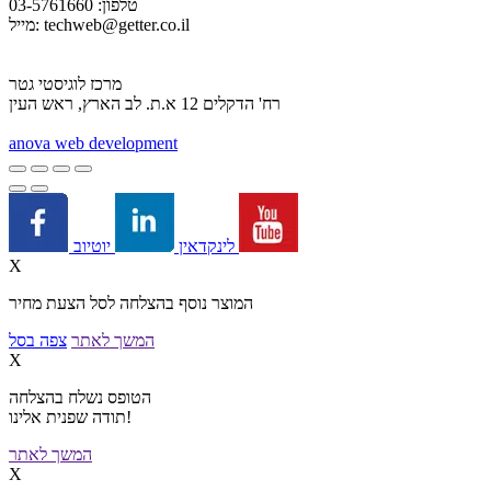
טלפון: 03-5761660
techweb@getter.co.il
מייל:
מרכז לוגיסטי גטר
רח' הדקלים 12 א.ת. לב הארץ, ראש העין
a
nova web development
יוטיוב
לינקדאין
X
המוצר נוסף בהצלחה לסל הצעת מחיר
המשך לאתר
צפה בסל
X
הטופס נשלח בהצלחה
תודה שפנית אלינו!
המשך לאתר
X