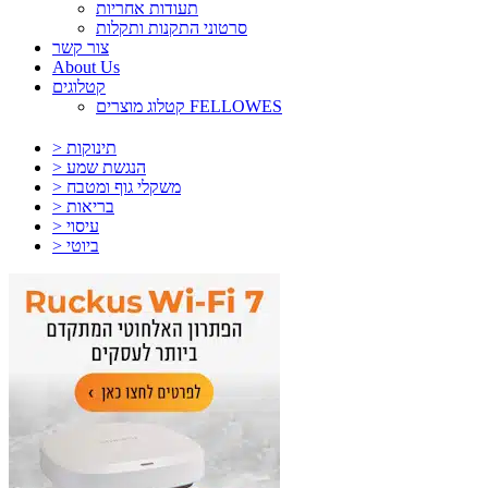
תעודות אחריות
סרטוני התקנות ותקלות
צור קשר
About Us
קטלוגים
קטלוג מוצרים FELLOWES
> תינוקות
> הנגשת שמע
> משקלי גוף ומטבח
> בריאות
> עיסוי
> ביוטי