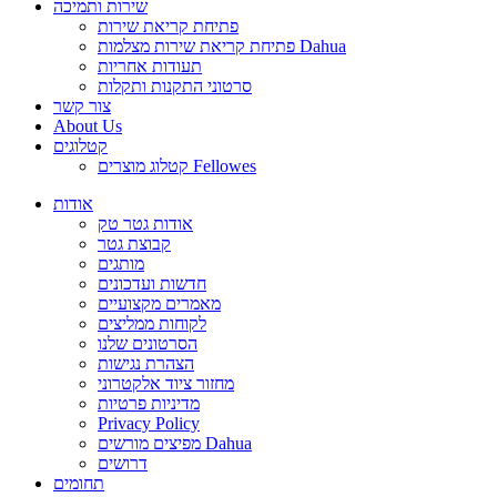
שירות ותמיכה
פתיחת קריאת שירות
פתיחת קריאת שירות מצלמות Dahua
תעודות אחריות
סרטוני התקנות ותקלות
צור קשר
About Us
קטלוגים
קטלוג מוצרים Fellowes
אודות
אודות גטר טק
קבוצת גטר
מותגים
חדשות ועדכונים
מאמרים מקצועיים
לקוחות ממליצים
הסרטונים שלנו
הצהרת נגישות
מחזור ציוד אלקטרוני
מדיניות פרטיות
Privacy Policy
מפיצים מורשים Dahua
דרושים
תחומים