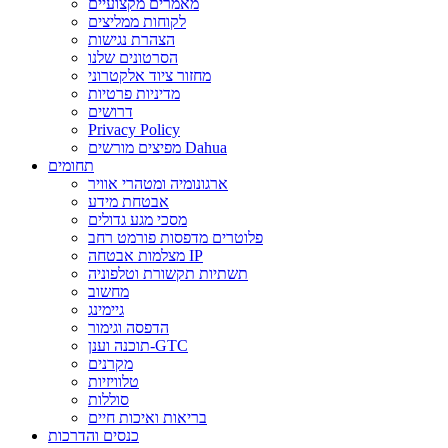
מאמרים מקצועיים
לקוחות ממליצים
הצהרת נגישות
הסרטונים שלנו
מחזור ציוד אלקטרוני
מדיניות פרטיות
דרושים
Privacy Policy
מפיצים מורשים Dahua
תחומים
ארגונומיה ומטהרי אוויר
אבטחת מידע
מסכי מגע גדולים
פלוטרים מדפסות פורמט רחב
מצלמות אבטחה IP
תשתיות תקשורת וטלפוניה
מחשוב
גיימינג
הדפסה וגימור
תוכנה וענן-GTC
מקרנים
טלוויזיות
סוללות
בריאות ואיכות חיים
כנסים והדרכות