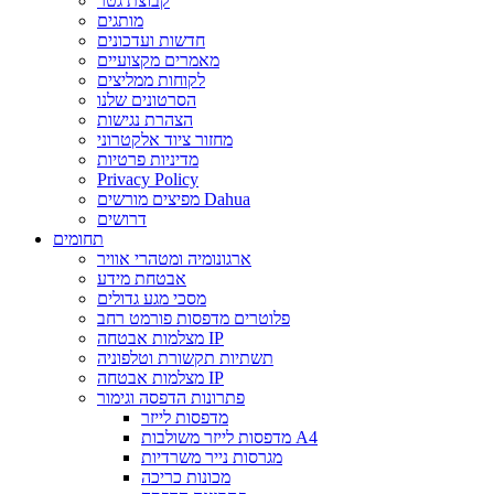
קבוצת גטר
מותגים
חדשות ועדכונים
מאמרים מקצועיים
לקוחות ממליצים
הסרטונים שלנו
הצהרת נגישות
מחזור ציוד אלקטרוני
מדיניות פרטיות
Privacy Policy
מפיצים מורשים Dahua
דרושים
תחומים
ארגונומיה ומטהרי אוויר
אבטחת מידע
מסכי מגע גדולים
פלוטרים מדפסות פורמט רחב
מצלמות אבטחה IP
תשתיות תקשורת וטלפוניה
מצלמות אבטחה IP
פתרונות הדפסה וגימור
מדפסות לייזר
מדפסות לייזר משולבות A4
מגרסות נייר משרדיות
מכונות כריכה