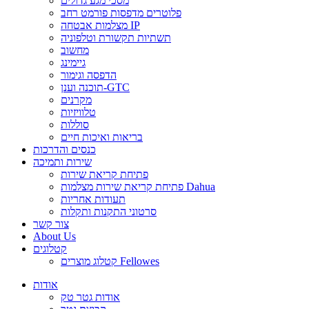
מסכי מגע גדולים
פלוטרים מדפסות פורמט רחב
מצלמות אבטחה IP
תשתיות תקשורת וטלפוניה
מחשוב
גיימינג
הדפסה וגימור
תוכנה וענן-GTC
מקרנים
טלוויזיות
סוללות
בריאות ואיכות חיים
כנסים והדרכות
שירות ותמיכה
פתיחת קריאת שירות
פתיחת קריאת שירות מצלמות Dahua
תעודות אחריות
סרטוני התקנות ותקלות
צור קשר
About Us
קטלוגים
קטלוג מוצרים Fellowes
אודות
אודות גטר טק