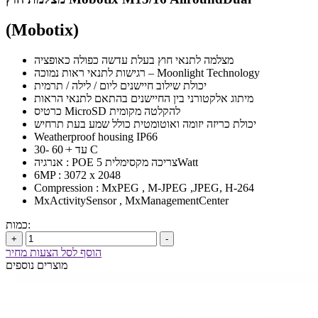
(Mobotix)
מצלמה לתנאי חוץ בעלת עדשה כפולה כאופציה
רגישות לתנאי ראות נמוכה – Moonlight Technology
יכולת שילוב חיישנים ליום / לילה / תרמית
מיתוג אלקטורני בין החיישנים בהתאם לתנאי הראות
כרטיס MicroSD להקלטה מקומית
יכולת כריזה יזומה ואוטומטית כולל שמע בעת תרחיש
Weatherproof housing IP66
30- עד +ּ 60 C
אנרגיה : POE צריכה מקסימלית 5Watt
6MP : 3072 x 2048
Compression : MxPEG , M-JPEG ,JPEG, H-264
MxActivitySensor , MxManagementCenter
כמות:
+
-
הוסף לסל הצעות מחיר
מוצרים נוספים