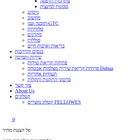
פתרונות הדפסה
מכונות למינציה
גיימינג
מחשוב
תוכנה וענן-GTC
טלוויזיות
מקרנים
סוללות
בריאות ואיכות חיים
כנסים והדרכות
שירות ותמיכה
פתיחת קריאת שירות
פתיחת קריאת שירות מצלמות אבטחה Dahua
תעודות אחריות
סרטוני התקנות ותקלות
צור קשר
About Us
קטלוגים
קטלוג מוצרים FELLOWES
0
סל הצעת מחיר