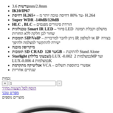
3.6mm/2.8mm
עדשות
IK10/IP67
– עד 80% דחיסה טובה יותר מ- H.264
H.265+
דחיסת
Super WDR -140dB/120dB
הורדת סינוורים מפנסים
–
BLC
,
HLC
פיזור LED מושלם וקבלת תמונה
–
Smart IR LED
טכנולוגית
שחור לבן חלקה ללא החזרות
– ניתן לחבר למרכזיית IP, או לטלפון IP בצורה
SIP/VoIP
תומכות
ישירה להתקשר למצלמה ולהיפך
מיקרופון מובנה
– להתקנת Stand Alone
128GB
עד
SD CRAD
תומכות
LUX -0.002 במצלמות 2MP ועד
(צבעוני בלילה!)
Starlight
LUX-0.006 במצלמות 4K
VCA – אפשרי בתוספת תשלום
אנליטיקה מתקדמת
שנתיים אחריות
כמות:
+
-
הוסף לסל הצעות מחיר
מפרט טכני
מוצרים נוספים