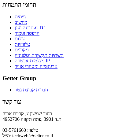
תחומי התמחות
גיימינג
מחשוב
תוכנה וענן-GTC
הדפסה וגימור
צילום
טלוויזיות
מקרנים
תשתיות תקשורת וטלפוניה
מצלמות אבטחה IP
ארגונומיה ומטהרי אוויר
Getter Group
חברות קבוצת גטר
צור קשר
רחוב שמשון 7, קריית אריה
ת.ד 3901 ,פתח תקווה 4952706
טלפון: 03-5761660
techweb@getter.co.il
מייל: