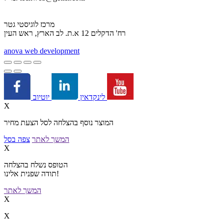
מרכז לוגיסטי גטר
רח' הדקלים 12 א.ת. לב הארץ, ראש העין
a
nova web development
יוטיוב
לינקדאין
X
המוצר נוסף בהצלחה לסל הצעת מחיר
המשך לאתר
צפה בסל
X
הטופס נשלח בהצלחה
תודה שפנית אלינו!
המשך לאתר
X
X