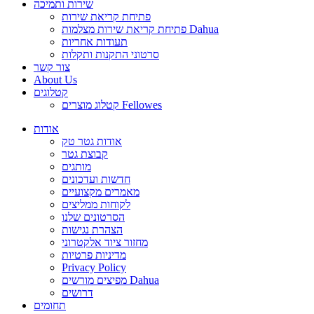
שירות ותמיכה
פתיחת קריאת שירות
פתיחת קריאת שירות מצלמות Dahua
תעודות אחריות
סרטוני התקנות ותקלות
צור קשר
About Us
קטלוגים
קטלוג מוצרים Fellowes
אודות
אודות גטר טק
קבוצת גטר
מותגים
חדשות ועדכונים
מאמרים מקצועיים
לקוחות ממליצים
הסרטונים שלנו
הצהרת נגישות
מחזור ציוד אלקטרוני
מדיניות פרטיות
Privacy Policy
מפיצים מורשים Dahua
דרושים
תחומים