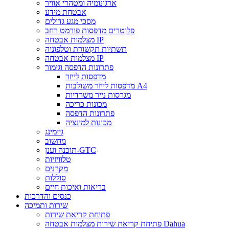
ארגונומיה ומטהרי אוויר
אבטחת מידע
מסכי מגע גדולים
פלוטרים מדפסות פורמט רחב
מצלמות אבטחה IP
תשתיות תקשורת וטלפוניה
מצלמות אבטחה IP
פתרונות הדפסה וגימור
מדפסות לייזר
מדפסות לייזר משולבות A4
מגרסות נייר משרדיות
מכונות כריכה
פתרונות הדפסה
מכונות למינציה
גיימינג
מחשוב
תוכנה וענן-GTC
טלוויזיות
מקרנים
סוללות
בריאות ואיכות חיים
כנסים והדרכות
שירות ותמיכה
פתיחת קריאת שירות
פתיחת קריאת שירות מצלמות אבטחה Dahua