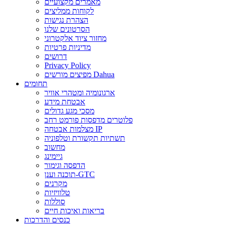
מאמרים מקצועיים
לקוחות ממליצים
הצהרת נגישות
הסרטונים שלנו
מחזור ציוד אלקטרוני
מדיניות פרטיות
דרושים
Privacy Policy
מפיצים מורשים Dahua
תחומים
ארגונומיה ומטהרי אוויר
אבטחת מידע
מסכי מגע גדולים
פלוטרים מדפסות פורמט רחב
מצלמות אבטחה IP
תשתיות תקשורת וטלפוניה
מחשוב
גיימינג
הדפסה וגימור
תוכנה וענן-GTC
מקרנים
טלוויזיות
סוללות
בריאות ואיכות חיים
כנסים והדרכות