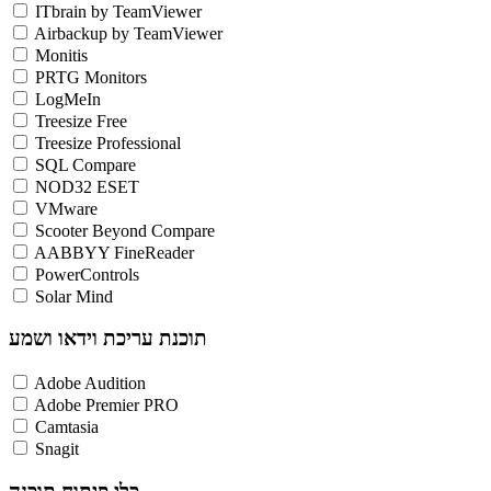
ITbrain by TeamViewer
Airbackup by TeamViewer
Monitis
PRTG Monitors
LogMeIn
Treesize Free
Treesize Professional
SQL Compare
NOD32 ESET
VMware
Scooter Beyond Compare
AABBYY FineReader
PowerControls
Solar Mind
תוכנת עריכת וידאו ושמע
Adobe Audition
Adobe Premier PRO
Camtasia
Snagit