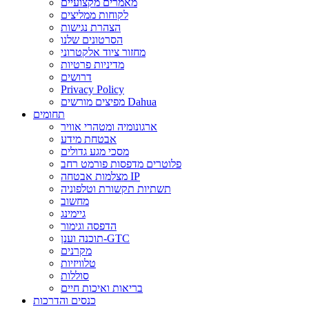
מאמרים מקצועיים
לקוחות ממליצים
הצהרת נגישות
הסרטונים שלנו
מחזור ציוד אלקטרוני
מדיניות פרטיות
דרושים
Privacy Policy
מפיצים מורשים Dahua
תחומים
ארגונומיה ומטהרי אוויר
אבטחת מידע
מסכי מגע גדולים
פלוטרים מדפסות פורמט רחב
מצלמות אבטחה IP
תשתיות תקשורת וטלפוניה
מחשוב
גיימינג
הדפסה וגימור
תוכנה וענן-GTC
מקרנים
טלוויזיות
סוללות
בריאות ואיכות חיים
כנסים והדרכות