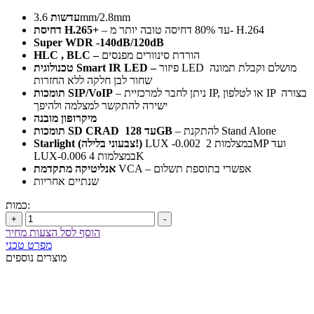
3.6mm/2.8mm
עדשות
– עד 80% דחיסה טובה יותר מ- H.264
H.265+
דחיסת
Super WDR -140dB/120dB
הורדת סינוורים מפנסים
–
BLC
,
HLC
פיזור LED מושלם וקבלת תמונה
–
Smart IR LED
טכנולוגית
שחור לבן חלקה ללא החזרות
– ניתן לחבר למרכזיית IP, או לטלפון IP בצורה
SIP/VoIP
תומכות
ישירה להתקשר למצלמה ולהיפך
מיקרופון מובנה
– להתקנת Stand Alone
128GB
עד
SD CRAD
תומכות
LUX -0.002 במצלמות 2MP ועד
(צבעוני בלילה!)
Starlight
LUX-0.006 במצלמות 4K
VCA – אפשרי בתוספת תשלום
אנליטיקה מתקדמת
שנתיים אחריות
כמות:
+
-
הוסף לסל הצעות מחיר
מפרט טכני
מוצרים נוספים