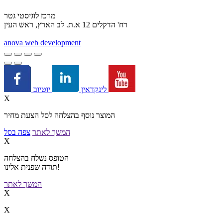
מרכז לוגיסטי גטר
רח' הדקלים 12 א.ת. לב הארץ, ראש העין
a
nova web development
יוטיוב
לינקדאין
X
המוצר נוסף בהצלחה לסל הצעת מחיר
המשך לאתר
צפה בסל
X
הטופס נשלח בהצלחה
תודה שפנית אלינו!
המשך לאתר
X
X