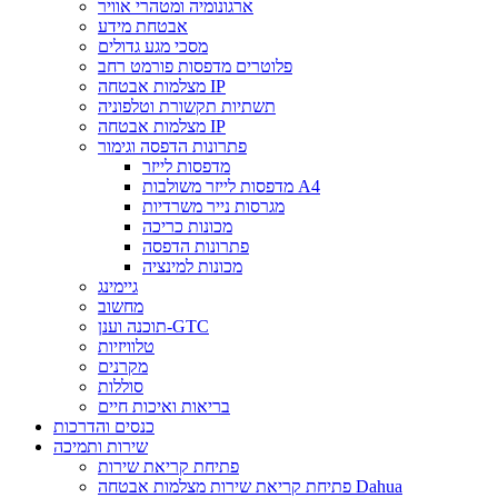
ארגונומיה ומטהרי אוויר
אבטחת מידע
מסכי מגע גדולים
פלוטרים מדפסות פורמט רחב
מצלמות אבטחה IP
תשתיות תקשורת וטלפוניה
מצלמות אבטחה IP
פתרונות הדפסה וגימור
מדפסות לייזר
מדפסות לייזר משולבות A4
מגרסות נייר משרדיות
מכונות כריכה
פתרונות הדפסה
מכונות למינציה
גיימינג
מחשוב
תוכנה וענן-GTC
טלוויזיות
מקרנים
סוללות
בריאות ואיכות חיים
כנסים והדרכות
שירות ותמיכה
פתיחת קריאת שירות
פתיחת קריאת שירות מצלמות אבטחה Dahua