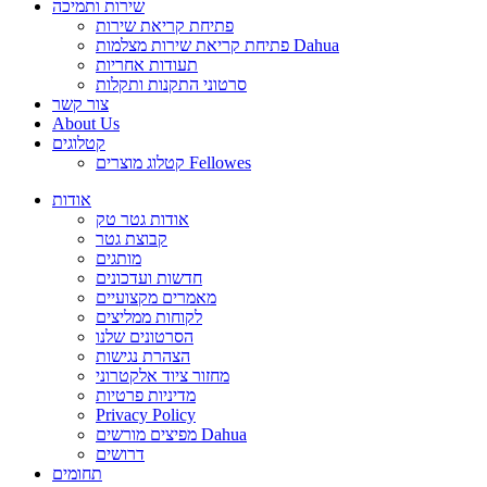
שירות ותמיכה
פתיחת קריאת שירות
פתיחת קריאת שירות מצלמות Dahua
תעודות אחריות
סרטוני התקנות ותקלות
צור קשר
About Us
קטלוגים
קטלוג מוצרים Fellowes
אודות
אודות גטר טק
קבוצת גטר
מותגים
חדשות ועדכונים
מאמרים מקצועיים
לקוחות ממליצים
הסרטונים שלנו
הצהרת נגישות
מחזור ציוד אלקטרוני
מדיניות פרטיות
Privacy Policy
מפיצים מורשים Dahua
דרושים
תחומים