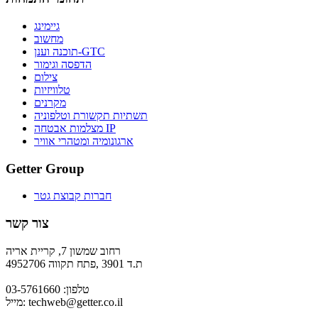
גיימינג
מחשוב
תוכנה וענן-GTC
הדפסה וגימור
צילום
טלוויזיות
מקרנים
תשתיות תקשורת וטלפוניה
מצלמות אבטחה IP
ארגונומיה ומטהרי אוויר
Getter Group
חברות קבוצת גטר
צור קשר
רחוב שמשון 7, קריית אריה
ת.ד 3901 ,פתח תקווה 4952706
טלפון: 03-5761660
techweb@getter.co.il
מייל: