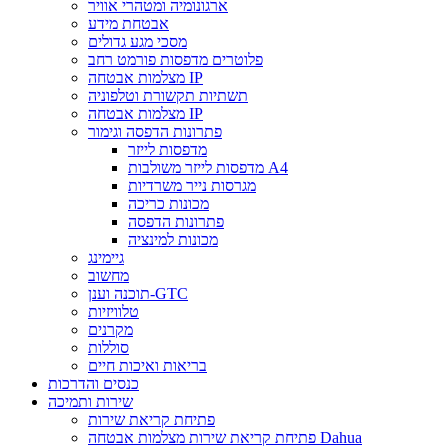
ארגונומיה ומטהרי אוויר
אבטחת מידע
מסכי מגע גדולים
פלוטרים מדפסות פורמט רחב
מצלמות אבטחה IP
תשתיות תקשורת וטלפוניה
מצלמות אבטחה IP
פתרונות הדפסה וגימור
מדפסות לייזר
מדפסות לייזר משולבות A4
מגרסות נייר משרדיות
מכונות כריכה
פתרונות הדפסה
מכונות למינציה
גיימינג
מחשוב
תוכנה וענן-GTC
טלוויזיות
מקרנים
סוללות
בריאות ואיכות חיים
כנסים והדרכות
שירות ותמיכה
פתיחת קריאת שירות
פתיחת קריאת שירות מצלמות אבטחה Dahua