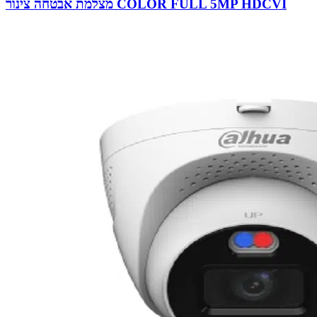
מצלמת אבטחה צינור COLOR FULL 5MP HDCVI