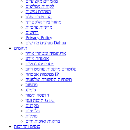
מאמרים מקצועיים
לקוחות ממליצים
הצהרת נגישות
הסרטונים שלנו
מחזור ציוד אלקטרוני
מדיניות פרטיות
דרושים
Privacy Policy
מפיצים מורשים Dahua
תחומים
ארגונומיה ומטהרי אוויר
אבטחת מידע
מסכי מגע גדולים
פלוטרים מדפסות פורמט רחב
מצלמות אבטחה IP
תשתיות תקשורת וטלפוניה
מחשוב
גיימינג
הדפסה וגימור
תוכנה וענן-GTC
מקרנים
טלוויזיות
סוללות
בריאות ואיכות חיים
כנסים והדרכות