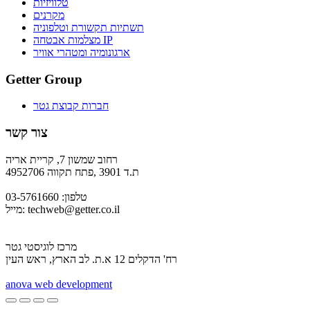
טלוויזיות
מקרנים
תשתיות תקשורת וטלפוניה
מצלמות אבטחה IP
ארגונומיה ומטהרי אוויר
Getter Group
חברות קבוצת גטר
צור קשר
רחוב שמשון 7, קריית אריה
ת.ד 3901 ,פתח תקווה 4952706
טלפון: 03-5761660
techweb@getter.co.il
מייל:
מרכז לוגיסטי גטר
רח' הדקלים 12 א.ת. לב הארץ, ראש העין
a
nova web development