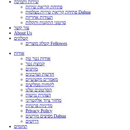
שירות ותמיכה
פתיחת קריאת שירות
פתיחת קריאת שירות מצלמות Dahua
תעודות אחריות
סרטוני התקנות ותקלות
צור קשר
About Us
קטלוגים
קטלוג מוצרים Fellowes
אודות
אודות גטר טק
קבוצת גטר
מותגים
חדשות ועדכונים
מאמרים מקצועיים
לקוחות ממליצים
הסרטונים שלנו
הצהרת נגישות
מחזור ציוד אלקטרוני
מדיניות פרטיות
Privacy Policy
מפיצים מורשים Dahua
דרושים
תחומים