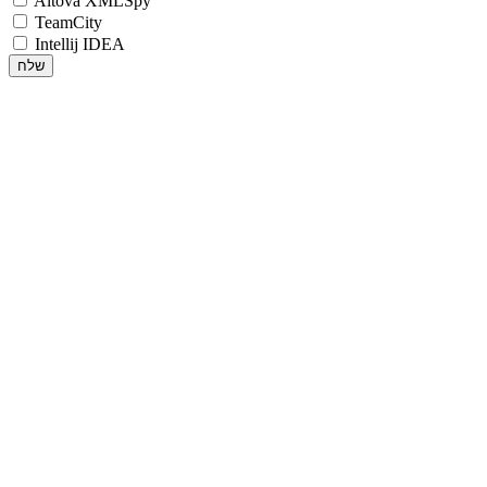
Altova XMLSpy
TeamCity
Intellij IDEA