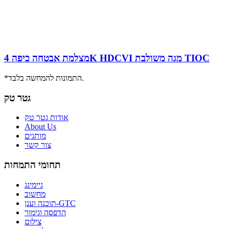
מצלמת אבטחה כיפה 4K HDCVI מגה משולבת TIOC
*התמונות להמחשה בלבד.
גטר טק
אודות גטר טק
About Us
מותגים
צור קשר
תחומי התמחות
גיימינג
מחשוב
תוכנה וענן-GTC
הדפסה וגימור
צילום