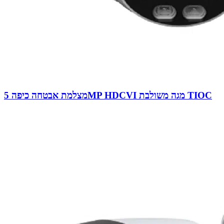
מצלמת אבטחה כיפה 5MP HDCVI מגה משולבת TIOC