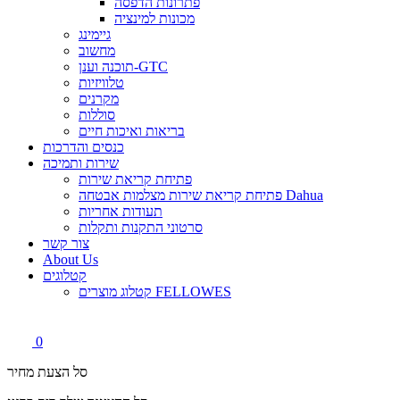
פתרונות הדפסה
מכונות למינציה
גיימינג
מחשוב
תוכנה וענן-GTC
טלוויזיות
מקרנים
סוללות
בריאות ואיכות חיים
כנסים והדרכות
שירות ותמיכה
פתיחת קריאת שירות
פתיחת קריאת שירות מצלמות אבטחה Dahua
תעודות אחריות
סרטוני התקנות ותקלות
צור קשר
About Us
קטלוגים
קטלוג מוצרים FELLOWES
0
סל הצעת מחיר