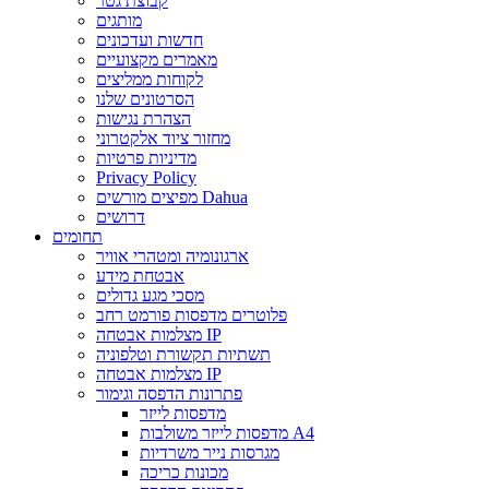
קבוצת גטר
מותגים
חדשות ועדכונים
מאמרים מקצועיים
לקוחות ממליצים
הסרטונים שלנו
הצהרת נגישות
מחזור ציוד אלקטרוני
מדיניות פרטיות
Privacy Policy
מפיצים מורשים Dahua
דרושים
תחומים
ארגונומיה ומטהרי אוויר
אבטחת מידע
מסכי מגע גדולים
פלוטרים מדפסות פורמט רחב
מצלמות אבטחה IP
תשתיות תקשורת וטלפוניה
מצלמות אבטחה IP
פתרונות הדפסה וגימור
מדפסות לייזר
מדפסות לייזר משולבות A4
מגרסות נייר משרדיות
מכונות כריכה