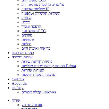
מסכי מגע גדולים
פלוטרים מדפסות פורמט רחב
מצלמות אבטחה IP
תשתיות תקשורת וטלפוניה
מחשוב
גיימינג
הדפסה וגימור
תוכנה וענן-GTC
מקרנים
טלוויזיות
סוללות
בריאות ואיכות חיים
כנסים והדרכות
שירות ותמיכה
פתיחת קריאת שירות
פתיחת קריאת שירות מצלמות Dahua
תעודות אחריות
סרטוני התקנות ותקלות
צור קשר
About Us
קטלוגים
קטלוג מוצרים Fellowes
אודות
אודות גטר טק