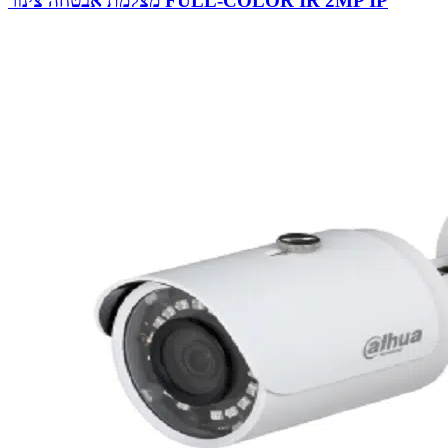
מצלמת אבטחה צינור FULL-COLOR IR 2MP IP