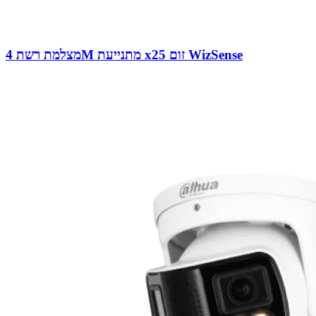
מצלמת רשת 4M מתנייעת x25 זום WizSense