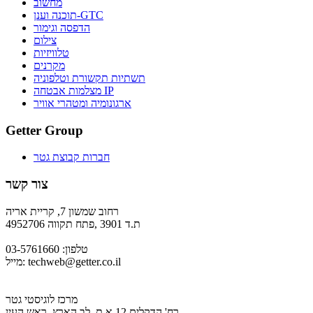
מחשוב
תוכנה וענן-GTC
הדפסה וגימור
צילום
טלוויזיות
מקרנים
תשתיות תקשורת וטלפוניה
מצלמות אבטחה IP
ארגונומיה ומטהרי אוויר
Getter Group
חברות קבוצת גטר
צור קשר
רחוב שמשון 7, קריית אריה
ת.ד 3901 ,פתח תקווה 4952706
טלפון: 03-5761660
techweb@getter.co.il
מייל:
מרכז לוגיסטי גטר
רח' הדקלים 12 א.ת. לב הארץ, ראש העין