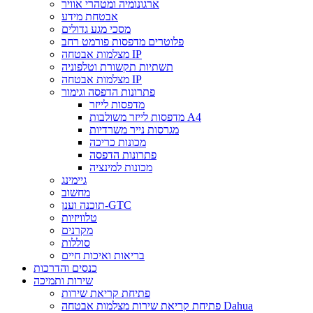
ארגונומיה ומטהרי אוויר
אבטחת מידע
מסכי מגע גדולים
פלוטרים מדפסות פורמט רחב
מצלמות אבטחה IP
תשתיות תקשורת וטלפוניה
מצלמות אבטחה IP
פתרונות הדפסה וגימור
מדפסות לייזר
מדפסות לייזר משולבות A4
מגרסות נייר משרדיות
מכונות כריכה
פתרונות הדפסה
מכונות למינציה
גיימינג
מחשוב
תוכנה וענן-GTC
טלוויזיות
מקרנים
סוללות
בריאות ואיכות חיים
כנסים והדרכות
שירות ותמיכה
פתיחת קריאת שירות
פתיחת קריאת שירות מצלמות אבטחה Dahua