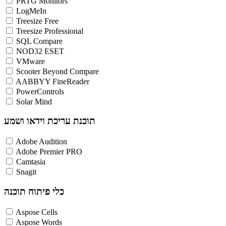
PRTG Monitors
LogMeIn
Treesize Free
Treesize Professional
SQL Compare
NOD32 ESET
VMware
Scooter Beyond Compare
AABBYY FineReader
PowerControls
Solar Mind
תוכנת עריכת וידאו ושמע
Adobe Audition
Adobe Premier PRO
Camtasia
Snagit
כלי פיתוח תוכנה
Aspose Cells
Aspose Words