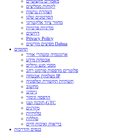
מאמרים מקצועיים
לקוחות ממליצים
הצהרת נגישות
הסרטונים שלנו
מחזור ציוד אלקטרוני
מדיניות פרטיות
דרושים
Privacy Policy
מפיצים מורשים Dahua
תחומים
ארגונומיה ומטהרי אוויר
אבטחת מידע
מסכי מגע גדולים
פלוטרים מדפסות פורמט רחב
מצלמות אבטחה IP
תשתיות תקשורת וטלפוניה
מחשוב
גיימינג
הדפסה וגימור
תוכנה וענן-GTC
מקרנים
טלוויזיות
סוללות
בריאות ואיכות חיים
כנסים והדרכות