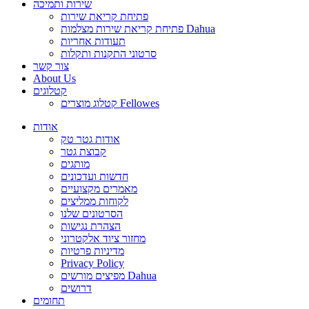
שירות ותמיכה
פתיחת קריאת שירות
פתיחת קריאת שירות מצלמות Dahua
תעודות אחריות
סרטוני התקנות ותקלות
צור קשר
About Us
קטלוגים
קטלוג מוצרים Fellowes
אודות
אודות גטר טק
קבוצת גטר
מותגים
חדשות ועדכונים
מאמרים מקצועיים
לקוחות ממליצים
הסרטונים שלנו
הצהרת נגישות
מחזור ציוד אלקטרוני
מדיניות פרטיות
Privacy Policy
מפיצים מורשים Dahua
דרושים
תחומים