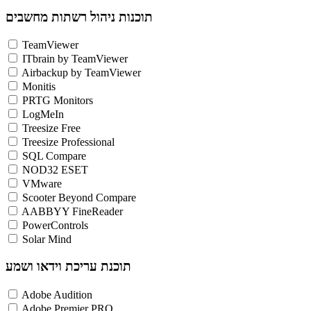
תוכנות ניהול רשתות מחשבים
TeamViewer
ITbrain by TeamViewer
Airbackup by TeamViewer
Monitis
PRTG Monitors
LogMeIn
Treesize Free
Treesize Professional
SQL Compare
NOD32 ESET
VMware
Scooter Beyond Compare
AABBYY FineReader
PowerControls
Solar Mind
תוכנת עריכת וידאו ושמע
Adobe Audition
Adobe Premier PRO