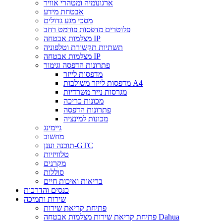
ארגונומיה ומטהרי אוויר
אבטחת מידע
מסכי מגע גדולים
פלוטרים מדפסות פורמט רחב
מצלמות אבטחה IP
תשתיות תקשורת וטלפוניה
מצלמות אבטחה IP
פתרונות הדפסה וגימור
מדפסות לייזר
מדפסות לייזר משולבות A4
מגרסות נייר משרדיות
מכונות כריכה
פתרונות הדפסה
מכונות למינציה
גיימינג
מחשוב
תוכנה וענן-GTC
טלוויזיות
מקרנים
סוללות
בריאות ואיכות חיים
כנסים והדרכות
שירות ותמיכה
פתיחת קריאת שירות
פתיחת קריאת שירות מצלמות אבטחה Dahua