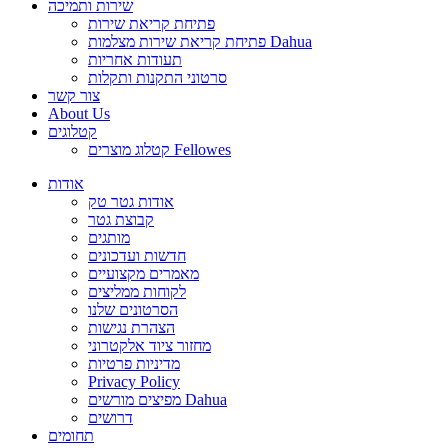
שירות ותמיכה
פתיחת קריאת שירות
פתיחת קריאת שירות מצלמות Dahua
תעודות אחריות
סרטוני התקנות ותקלות
צור קשר
About Us
קטלוגים
קטלוג מוצרים Fellowes
אודות
אודות גטר טק
קבוצת גטר
מותגים
חדשות ועדכונים
מאמרים מקצועיים
לקוחות ממליצים
הסרטונים שלנו
הצהרת נגישות
מחזור ציוד אלקטרוני
מדיניות פרטיות
Privacy Policy
מפיצים מורשים Dahua
דרושים
תחומים