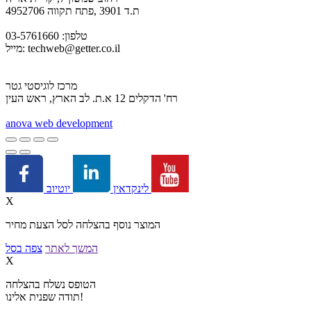
ת.ד 3901 ,פתח תקווה 4952706
טלפון: 03-5761660
techweb@getter.co.il
מייל:
מרכז לוגיסטי גטר
רח' הדקלים 12 א.ת. לב הארץ, ראש העין
a
nova web development
יוטיוב
לינקדאין
X
המוצר נוסף בהצלחה לסל הצעת מחיר
המשך לאתר
צפה בסל
X
הטופס נשלח בהצלחה
תודה שפנית אלינו!