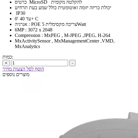
כרטיס MicroSD להקלטה מקומית
יכולת כריזה יזומה ואוטומטית כולל שמע בעת תרחיש
IP30
0′ עד 40+ C
אנרגיה : POE צריכה מקסימלית 5Watt
6MP : 3072 x 2048
Compression : MxPEG , M-JPEG ,JPEG, H-264
MxActivitySensor , MxManagementCenter ,VMD,
MxAnalytics
כמות:
+
-
הוסף לסל הצעות מחיר
מוצרים נוספים