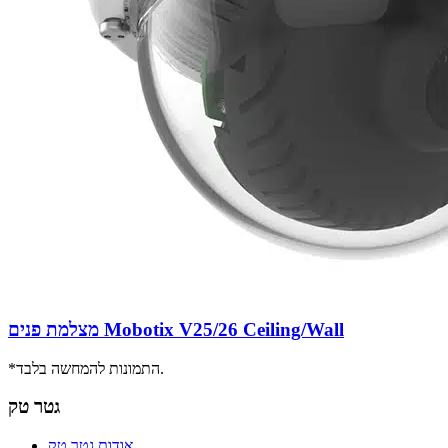
מצלמת פנים Mobotix V25/26 Ceiling/Wall
*התמונות להמחשה בלבד.
גטר טק
אודות גטר טק