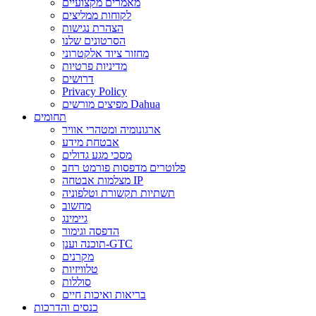
מאמרים מקצועיים
לקוחות ממליצים
הצהרת נגישות
הסרטונים שלנו
מחזור ציוד אלקטרוני
מדיניות פרטיות
דרושים
Privacy Policy
מפיצים מורשים Dahua
תחומים
ארגונומיה ומטהרי אוויר
אבטחת מידע
מסכי מגע גדולים
פלוטרים מדפסות פורמט רחב
מצלמות אבטחה IP
תשתיות תקשורת וטלפוניה
מחשוב
גיימינג
הדפסה וגימור
תוכנה וענן-GTC
מקרנים
טלוויזיות
סוללות
בריאות ואיכות חיים
כנסים והדרכות