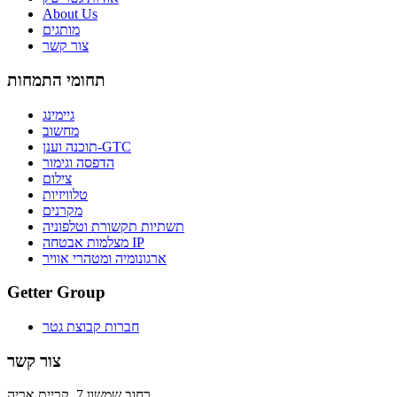
About Us
מותגים
צור קשר
תחומי התמחות
גיימינג
מחשוב
תוכנה וענן-GTC
הדפסה וגימור
צילום
טלוויזיות
מקרנים
תשתיות תקשורת וטלפוניה
מצלמות אבטחה IP
ארגונומיה ומטהרי אוויר
Getter Group
חברות קבוצת גטר
צור קשר
רחוב שמשון 7, קריית אריה