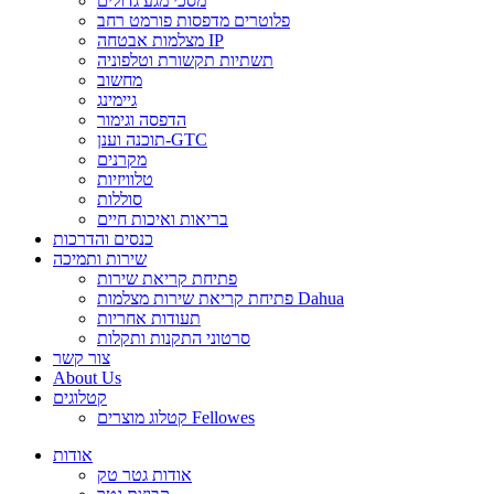
מסכי מגע גדולים
פלוטרים מדפסות פורמט רחב
מצלמות אבטחה IP
תשתיות תקשורת וטלפוניה
מחשוב
גיימינג
הדפסה וגימור
תוכנה וענן-GTC
מקרנים
טלוויזיות
סוללות
בריאות ואיכות חיים
כנסים והדרכות
שירות ותמיכה
פתיחת קריאת שירות
פתיחת קריאת שירות מצלמות Dahua
תעודות אחריות
סרטוני התקנות ותקלות
צור קשר
About Us
קטלוגים
קטלוג מוצרים Fellowes
אודות
אודות גטר טק