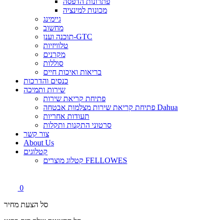
פתרונות הדפסה
מכונות למינציה
גיימינג
מחשוב
תוכנה וענן-GTC
טלוויזיות
מקרנים
סוללות
בריאות ואיכות חיים
כנסים והדרכות
שירות ותמיכה
פתיחת קריאת שירות
פתיחת קריאת שירות מצלמות אבטחה Dahua
תעודות אחריות
סרטוני התקנות ותקלות
צור קשר
About Us
קטלוגים
קטלוג מוצרים FELLOWES
0
סל הצעת מחיר