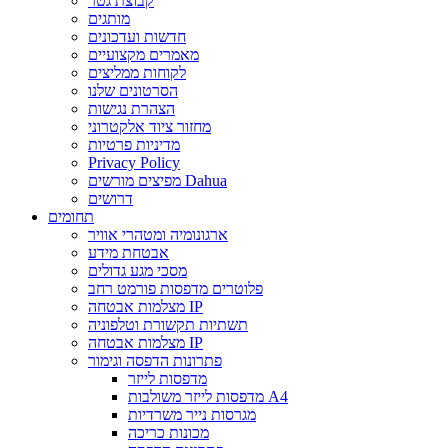
קבוצת גטר
מותגים
חדשות ועדכונים
מאמרים מקצועיים
לקוחות ממליצים
הסרטונים שלנו
הצהרת נגישות
מחזור ציוד אלקטרוני
מדיניות פרטיות
Privacy Policy
מפיצים מורשים Dahua
דרושים
תחומים
ארגונומיה ומטהרי אוויר
אבטחת מידע
מסכי מגע גדולים
פלוטרים מדפסות פורמט רחב
מצלמות אבטחה IP
תשתיות תקשורת וטלפוניה
מצלמות אבטחה IP
פתרונות הדפסה וגימור
מדפסות לייזר
מדפסות לייזר משולבות A4
מגרסות נייר משרדיות
מכונות כריכה