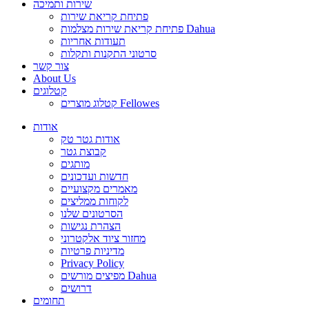
שירות ותמיכה
פתיחת קריאת שירות
פתיחת קריאת שירות מצלמות Dahua
תעודות אחריות
סרטוני התקנות ותקלות
צור קשר
About Us
קטלוגים
קטלוג מוצרים Fellowes
אודות
אודות גטר טק
קבוצת גטר
מותגים
חדשות ועדכונים
מאמרים מקצועיים
לקוחות ממליצים
הסרטונים שלנו
הצהרת נגישות
מחזור ציוד אלקטרוני
מדיניות פרטיות
Privacy Policy
מפיצים מורשים Dahua
דרושים
תחומים