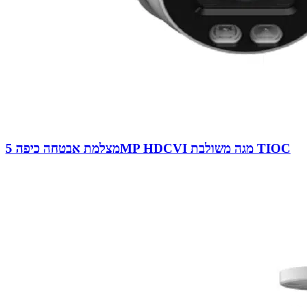
מצלמת אבטחה כיפה 5MP HDCVI מגה משולבת TIOC