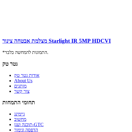
מצלמת אבטחה צינור Starlight IR 5MP HDCVI
*התמונות להמחשה בלבד.
גטר טק
אודות גטר טק
About Us
מותגים
צור קשר
תחומי התמחות
גיימינג
מחשוב
תוכנה וענן-GTC
הדפסה וגימור