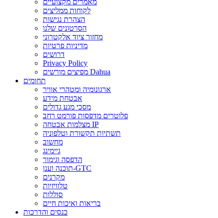
מאמרים מקצועיים
לקוחות ממליצים
הצהרת נגישות
הסרטונים שלנו
מחזור ציוד אלקטרוני
מדיניות פרטיות
דרושים
Privacy Policy
מפיצים מורשים Dahua
תחומים
ארגונומיה ומטהרי אוויר
אבטחת מידע
מסכי מגע גדולים
פלוטרים מדפסות פורמט רחב
מצלמות אבטחה IP
תשתיות תקשורת וטלפוניה
מחשוב
גיימינג
הדפסה וגימור
תוכנה וענן-GTC
מקרנים
טלוויזיות
סוללות
בריאות ואיכות חיים
כנסים והדרכות