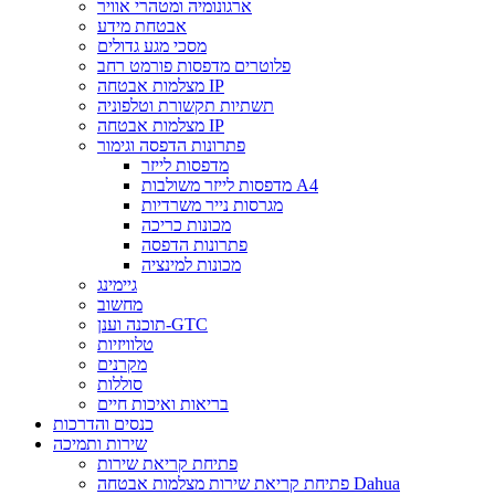
ארגונומיה ומטהרי אוויר
אבטחת מידע
מסכי מגע גדולים
פלוטרים מדפסות פורמט רחב
מצלמות אבטחה IP
תשתיות תקשורת וטלפוניה
מצלמות אבטחה IP
פתרונות הדפסה וגימור
מדפסות לייזר
מדפסות לייזר משולבות A4
מגרסות נייר משרדיות
מכונות כריכה
פתרונות הדפסה
מכונות למינציה
גיימינג
מחשוב
תוכנה וענן-GTC
טלוויזיות
מקרנים
סוללות
בריאות ואיכות חיים
כנסים והדרכות
שירות ותמיכה
פתיחת קריאת שירות
פתיחת קריאת שירות מצלמות אבטחה Dahua