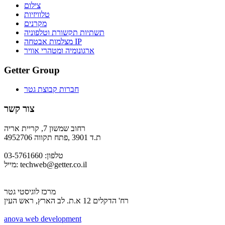
צילום
טלוויזיות
מקרנים
תשתיות תקשורת וטלפוניה
מצלמות אבטחה IP
ארגונומיה ומטהרי אוויר
Getter Group
חברות קבוצת גטר
צור קשר
רחוב שמשון 7, קריית אריה
ת.ד 3901 ,פתח תקווה 4952706
טלפון: 03-5761660
techweb@getter.co.il
מייל:
מרכז לוגיסטי גטר
רח' הדקלים 12 א.ת. לב הארץ, ראש העין
a
nova web development