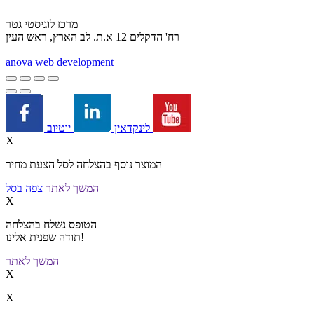
מרכז לוגיסטי גטר
רח' הדקלים 12 א.ת. לב הארץ, ראש העין
a
nova web development
יוטיוב
לינקדאין
X
המוצר נוסף בהצלחה לסל הצעת מחיר
המשך לאתר
צפה בסל
X
הטופס נשלח בהצלחה
תודה שפנית אלינו!
המשך לאתר
X
X