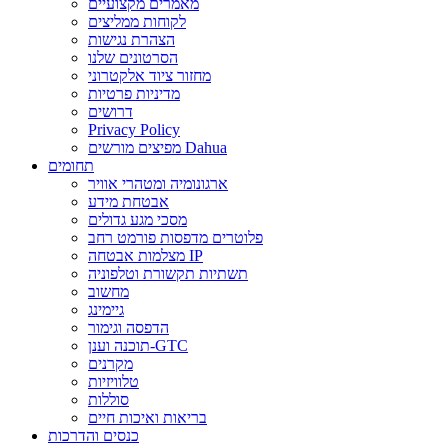
מאמרים מקצועיים
לקוחות ממליצים
הצהרת נגישות
הסרטונים שלנו
מחזור ציוד אלקטרוני
מדיניות פרטיות
דרושים
Privacy Policy
מפיצים מורשים Dahua
תחומים
ארגונומיה ומטהרי אוויר
אבטחת מידע
מסכי מגע גדולים
פלוטרים מדפסות פורמט רחב
מצלמות אבטחה IP
תשתיות תקשורת וטלפוניה
מחשוב
גיימינג
הדפסה וגימור
תוכנה וענן-GTC
מקרנים
טלוויזיות
סוללות
בריאות ואיכות חיים
כנסים והדרכות