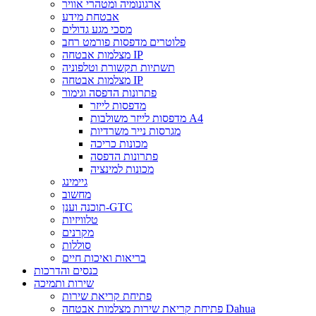
ארגונומיה ומטהרי אוויר
אבטחת מידע
מסכי מגע גדולים
פלוטרים מדפסות פורמט רחב
מצלמות אבטחה IP
תשתיות תקשורת וטלפוניה
מצלמות אבטחה IP
פתרונות הדפסה וגימור
מדפסות לייזר
מדפסות לייזר משולבות A4
מגרסות נייר משרדיות
מכונות כריכה
פתרונות הדפסה
מכונות למינציה
גיימינג
מחשוב
תוכנה וענן-GTC
טלוויזיות
מקרנים
סוללות
בריאות ואיכות חיים
כנסים והדרכות
שירות ותמיכה
פתיחת קריאת שירות
פתיחת קריאת שירות מצלמות אבטחה Dahua