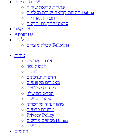
שירות ותמיכה
פתיחת קריאת שירות
פתיחת קריאת שירות מצלמות Dahua
תעודות אחריות
סרטוני התקנות ותקלות
צור קשר
About Us
קטלוגים
קטלוג מוצרים Fellowes
אודות
אודות גטר טק
קבוצת גטר
מותגים
חדשות ועדכונים
מאמרים מקצועיים
לקוחות ממליצים
הסרטונים שלנו
הצהרת נגישות
מחזור ציוד אלקטרוני
מדיניות פרטיות
Privacy Policy
מפיצים מורשים Dahua
דרושים
תחומים