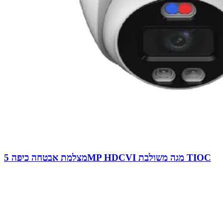
מצלמת אבטחה כיפה 5MP HDCVI מגה משולבת TIOC