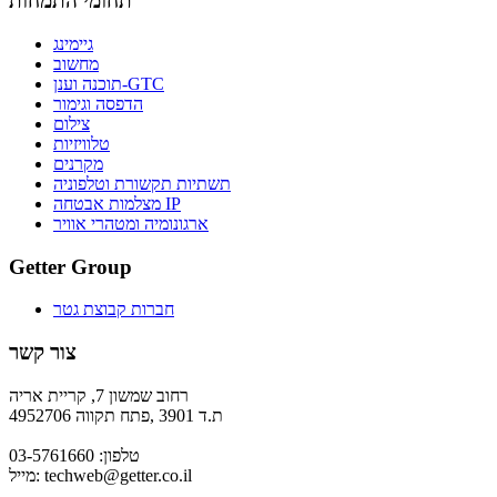
תחומי התמחות
גיימינג
מחשוב
תוכנה וענן-GTC
הדפסה וגימור
צילום
טלוויזיות
מקרנים
תשתיות תקשורת וטלפוניה
מצלמות אבטחה IP
ארגונומיה ומטהרי אוויר
Getter Group
חברות קבוצת גטר
צור קשר
רחוב שמשון 7, קריית אריה
ת.ד 3901 ,פתח תקווה 4952706
טלפון: 03-5761660
techweb@getter.co.il
מייל: