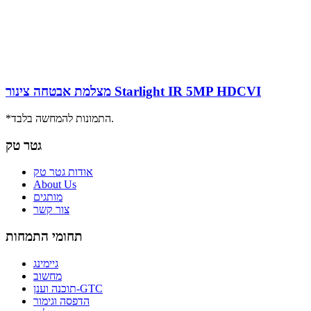
מצלמת אבטחה צינור Starlight IR 5MP HDCVI
*התמונות להמחשה בלבד.
גטר טק
אודות גטר טק
About Us
מותגים
צור קשר
תחומי התמחות
גיימינג
מחשוב
תוכנה וענן-GTC
הדפסה וגימור