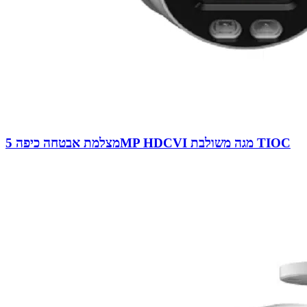
מצלמת אבטחה כיפה 5MP HDCVI מגה משולבת TIOC