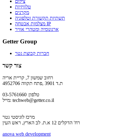
צילום
טלוויזיות
מקרנים
תשתיות תקשורת וטלפוניה
מצלמות אבטחה IP
ארגונומיה ומטהרי אוויר
Getter Group
חברות קבוצת גטר
צור קשר
רחוב שמשון 7, קריית אריה
ת.ד 3901 ,פתח תקווה 4952706
טלפון: 03-5761660
techweb@getter.co.il
מייל:
מרכז לוגיסטי גטר
רח' הדקלים 12 א.ת. לב הארץ, ראש העין
a
nova web development