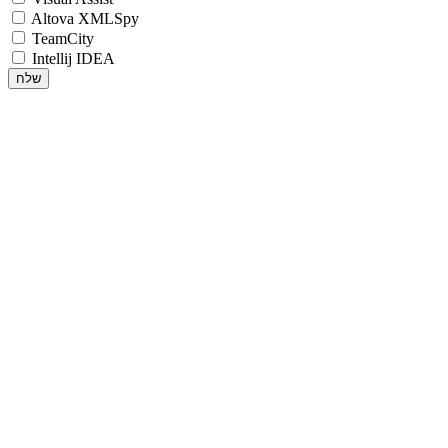
Altova XMLSpy
TeamCity
Intellij IDEA