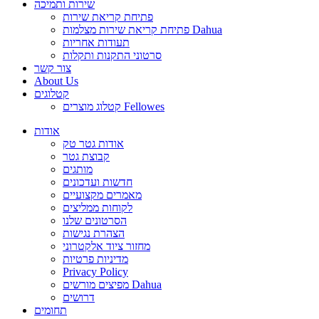
שירות ותמיכה
פתיחת קריאת שירות
פתיחת קריאת שירות מצלמות Dahua
תעודות אחריות
סרטוני התקנות ותקלות
צור קשר
About Us
קטלוגים
קטלוג מוצרים Fellowes
אודות
אודות גטר טק
קבוצת גטר
מותגים
חדשות ועדכונים
מאמרים מקצועיים
לקוחות ממליצים
הסרטונים שלנו
הצהרת נגישות
מחזור ציוד אלקטרוני
מדיניות פרטיות
Privacy Policy
מפיצים מורשים Dahua
דרושים
תחומים