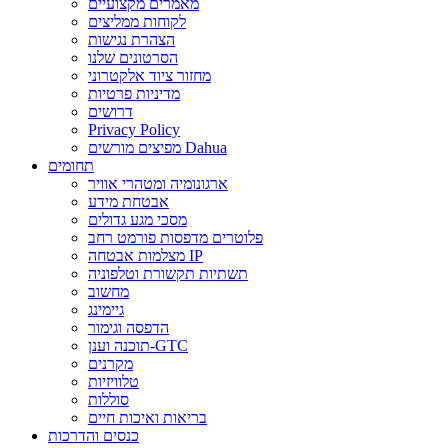
מאמרים מקצועיים
לקוחות ממליצים
הצהרת נגישות
הסרטונים שלנו
מחזור ציוד אלקטרוני
מדיניות פרטיות
דרושים
Privacy Policy
מפיצים מורשים Dahua
תחומים
ארגונומיה ומטהרי אוויר
אבטחת מידע
מסכי מגע גדולים
פלוטרים מדפסות פורמט רחב
מצלמות אבטחה IP
תשתיות תקשורת וטלפוניה
מחשוב
גיימינג
הדפסה וגימור
תוכנה וענן-GTC
מקרנים
טלוויזיות
סוללות
בריאות ואיכות חיים
כנסים והדרכות