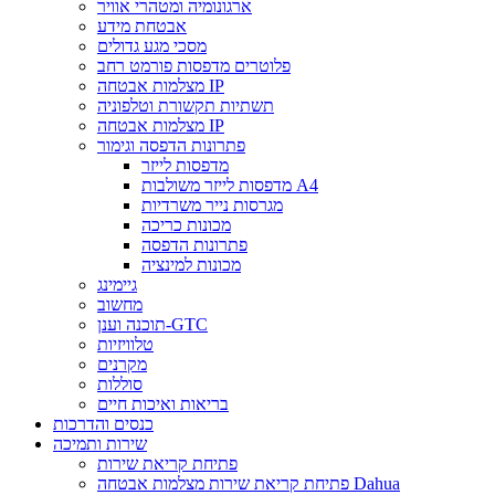
ארגונומיה ומטהרי אוויר
אבטחת מידע
מסכי מגע גדולים
פלוטרים מדפסות פורמט רחב
מצלמות אבטחה IP
תשתיות תקשורת וטלפוניה
מצלמות אבטחה IP
פתרונות הדפסה וגימור
מדפסות לייזר
מדפסות לייזר משולבות A4
מגרסות נייר משרדיות
מכונות כריכה
פתרונות הדפסה
מכונות למינציה
גיימינג
מחשוב
תוכנה וענן-GTC
טלוויזיות
מקרנים
סוללות
בריאות ואיכות חיים
כנסים והדרכות
שירות ותמיכה
פתיחת קריאת שירות
פתיחת קריאת שירות מצלמות אבטחה Dahua