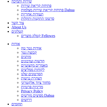
שירות ותמיכה
פתיחת קריאת שירות
פתיחת קריאת שירות מצלמות Dahua
תעודות אחריות
סרטוני התקנות ותקלות
צור קשר
About Us
קטלוגים
קטלוג מוצרים Fellowes
אודות
אודות גטר טק
קבוצת גטר
מותגים
חדשות ועדכונים
מאמרים מקצועיים
לקוחות ממליצים
הסרטונים שלנו
הצהרת נגישות
מחזור ציוד אלקטרוני
מדיניות פרטיות
Privacy Policy
מפיצים מורשים Dahua
דרושים
תחומים