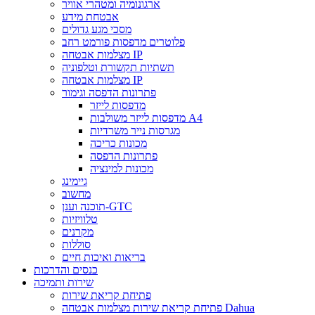
ארגונומיה ומטהרי אוויר
אבטחת מידע
מסכי מגע גדולים
פלוטרים מדפסות פורמט רחב
מצלמות אבטחה IP
תשתיות תקשורת וטלפוניה
מצלמות אבטחה IP
פתרונות הדפסה וגימור
מדפסות לייזר
מדפסות לייזר משולבות A4
מגרסות נייר משרדיות
מכונות כריכה
פתרונות הדפסה
מכונות למינציה
גיימינג
מחשוב
תוכנה וענן-GTC
טלוויזיות
מקרנים
סוללות
בריאות ואיכות חיים
כנסים והדרכות
שירות ותמיכה
פתיחת קריאת שירות
פתיחת קריאת שירות מצלמות אבטחה Dahua