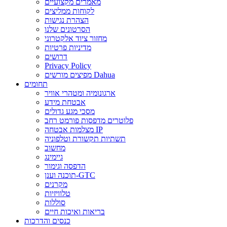
מאמרים מקצועיים
לקוחות ממליצים
הצהרת נגישות
הסרטונים שלנו
מחזור ציוד אלקטרוני
מדיניות פרטיות
דרושים
Privacy Policy
מפיצים מורשים Dahua
תחומים
ארגונומיה ומטהרי אוויר
אבטחת מידע
מסכי מגע גדולים
פלוטרים מדפסות פורמט רחב
מצלמות אבטחה IP
תשתיות תקשורת וטלפוניה
מחשוב
גיימינג
הדפסה וגימור
תוכנה וענן-GTC
מקרנים
טלוויזיות
סוללות
בריאות ואיכות חיים
כנסים והדרכות