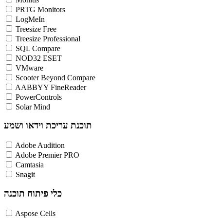
PRTG Monitors
LogMeIn
Treesize Free
Treesize Professional
SQL Compare
NOD32 ESET
VMware
Scooter Beyond Compare
AABBYY FineReader
PowerControls
Solar Mind
תוכנת עריכת וידאו ושמע
Adobe Audition
Adobe Premier PRO
Camtasia
Snagit
כלי פיתוח תוכנה
Aspose Cells