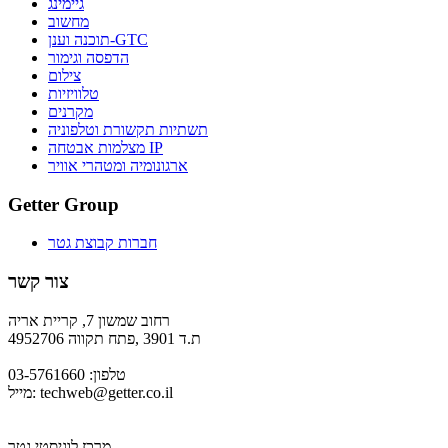
גיימינג
מחשוב
תוכנה וענן-GTC
הדפסה וגימור
צילום
טלוויזיות
מקרנים
תשתיות תקשורת וטלפוניה
מצלמות אבטחה IP
ארגונומיה ומטהרי אוויר
Getter Group
חברות קבוצת גטר
צור קשר
רחוב שמשון 7, קריית אריה
ת.ד 3901 ,פתח תקווה 4952706
טלפון: 03-5761660
techweb@getter.co.il
מייל:
מרכז לוגיסטי גטר