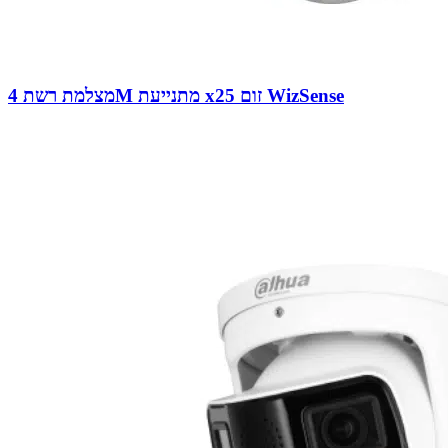
מצלמת רשת 4M מתנייעת x25 זום WizSense