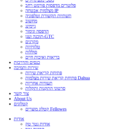
מסכי מגע גדולים
פלוטרים מדפסות פורמט רחב
מצלמות אבטחה IP
תשתיות תקשורת וטלפוניה
מחשוב
גיימינג
הדפסה וגימור
תוכנה וענן-GTC
מקרנים
טלוויזיות
סוללות
בריאות ואיכות חיים
כנסים והדרכות
שירות ותמיכה
פתיחת קריאת שירות
פתיחת קריאת שירות מצלמות Dahua
תעודות אחריות
סרטוני התקנות ותקלות
צור קשר
About Us
קטלוגים
קטלוג מוצרים Fellowes
אודות
אודות גטר טק