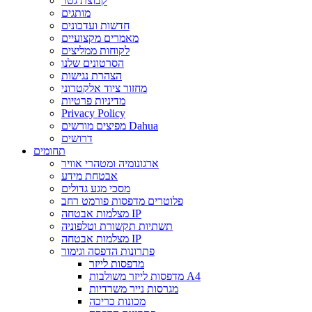
קבוצת גטר
מותגים
חדשות ועדכונים
מאמרים מקצועיים
לקוחות ממליצים
הסרטונים שלנו
הצהרת נגישות
מחזור ציוד אלקטרוני
מדיניות פרטיות
Privacy Policy
מפיצים מורשים Dahua
דרושים
תחומים
ארגונומיה ומטהרי אוויר
אבטחת מידע
מסכי מגע גדולים
פלוטרים מדפסות פורמט רחב
מצלמות אבטחה IP
תשתיות תקשורת וטלפוניה
מצלמות אבטחה IP
פתרונות הדפסה וגימור
מדפסות לייזר
מדפסות לייזר משולבות A4
מגרסות נייר משרדיות
מכונות כריכה