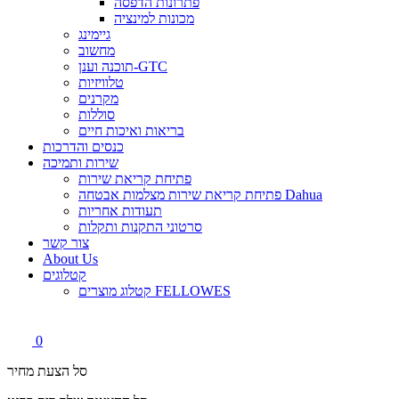
פתרונות הדפסה
מכונות למינציה
גיימינג
מחשוב
תוכנה וענן-GTC
טלוויזיות
מקרנים
סוללות
בריאות ואיכות חיים
כנסים והדרכות
שירות ותמיכה
פתיחת קריאת שירות
פתיחת קריאת שירות מצלמות אבטחה Dahua
תעודות אחריות
סרטוני התקנות ותקלות
צור קשר
About Us
קטלוגים
קטלוג מוצרים FELLOWES
0
סל הצעת מחיר