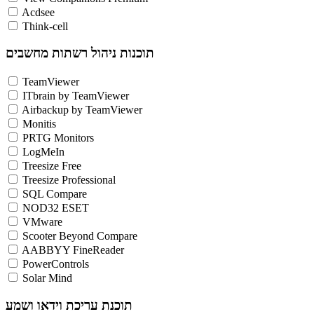
Acdsee
Think-cell
תוכנות ניהול רשתות מחשבים
TeamViewer
ITbrain by TeamViewer
Airbackup by TeamViewer
Monitis
PRTG Monitors
LogMeIn
Treesize Free
Treesize Professional
SQL Compare
NOD32 ESET
VMware
Scooter Beyond Compare
AABBYY FineReader
PowerControls
Solar Mind
תוכנת עריכת וידאו ושמע