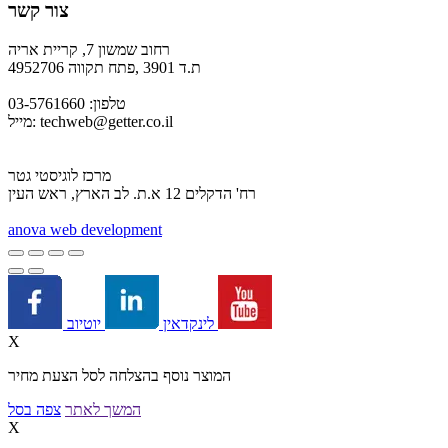
צור קשר
רחוב שמשון 7, קריית אריה
ת.ד 3901 ,פתח תקווה 4952706
טלפון: 03-5761660
techweb@getter.co.il
מייל:
מרכז לוגיסטי גטר
רח' הדקלים 12 א.ת. לב הארץ, ראש העין
a
nova web development
יוטיוב
לינקדאין
X
המוצר נוסף בהצלחה לסל הצעת מחיר
המשך לאתר
צפה בסל
X