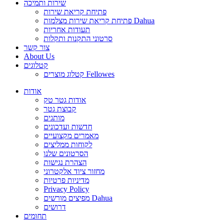
שירות ותמיכה
פתיחת קריאת שירות
פתיחת קריאת שירות מצלמות Dahua
תעודות אחריות
סרטוני התקנות ותקלות
צור קשר
About Us
קטלוגים
קטלוג מוצרים Fellowes
אודות
אודות גטר טק
קבוצת גטר
מותגים
חדשות ועדכונים
מאמרים מקצועיים
לקוחות ממליצים
הסרטונים שלנו
הצהרת נגישות
מחזור ציוד אלקטרוני
מדיניות פרטיות
Privacy Policy
מפיצים מורשים Dahua
דרושים
תחומים