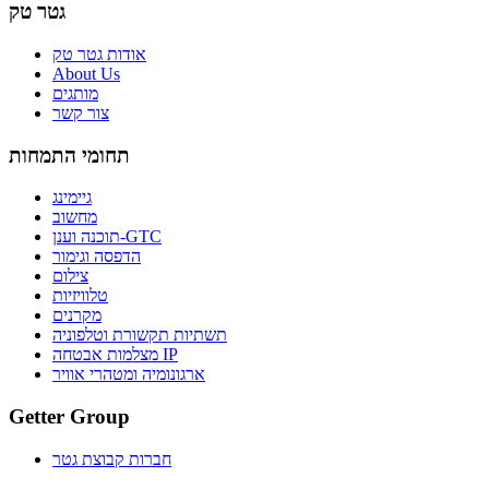
גטר טק
אודות גטר טק
About Us
מותגים
צור קשר
תחומי התמחות
גיימינג
מחשוב
תוכנה וענן-GTC
הדפסה וגימור
צילום
טלוויזיות
מקרנים
תשתיות תקשורת וטלפוניה
מצלמות אבטחה IP
ארגונומיה ומטהרי אוויר
Getter Group
חברות קבוצת גטר