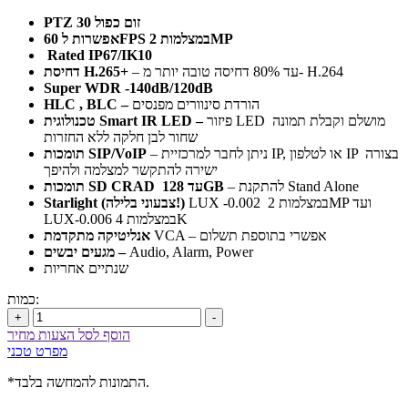
זום כפול 30
PTZ
2MP
במצלמות
60FPS
אפשרות ל
Rated IP67/IK10
– עד 80% דחיסה טובה יותר מ- H.264
H.265+
דחיסת
Super WDR -140dB/120dB
הורדת סינוורים מפנסים
–
BLC
,
HLC
פיזור LED מושלם וקבלת תמונה
–
Smart IR LED
טכנולוגית
שחור לבן חלקה ללא החזרות
– ניתן לחבר למרכזיית IP, או לטלפון IP בצורה
SIP/VoIP
תומכות
ישירה להתקשר למצלמה ולהיפך
– להתקנת Stand Alone
128GB
עד
SD CRAD
תומכות
LUX -0.002 במצלמות 2MP ועד
(צבעוני בלילה!)
Starlight
LUX-0.006 במצלמות 4K
VCA – אפשרי בתוספת תשלום
אנליטיקה מתקדמת
Audio, Alarm, Power
מגעים יבשים –
שנתיים אחריות
כמות:
+
-
הוסף לסל הצעות מחיר
מפרט טכני
*התמונות להמחשה בלבד.