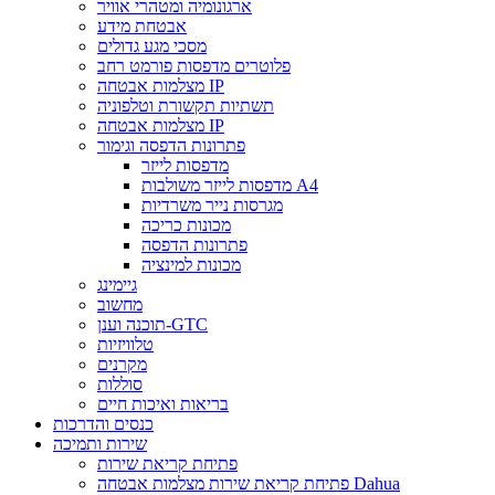
ארגונומיה ומטהרי אוויר
אבטחת מידע
מסכי מגע גדולים
פלוטרים מדפסות פורמט רחב
מצלמות אבטחה IP
תשתיות תקשורת וטלפוניה
מצלמות אבטחה IP
פתרונות הדפסה וגימור
מדפסות לייזר
מדפסות לייזר משולבות A4
מגרסות נייר משרדיות
מכונות כריכה
פתרונות הדפסה
מכונות למינציה
גיימינג
מחשוב
תוכנה וענן-GTC
טלוויזיות
מקרנים
סוללות
בריאות ואיכות חיים
כנסים והדרכות
שירות ותמיכה
פתיחת קריאת שירות
פתיחת קריאת שירות מצלמות אבטחה Dahua