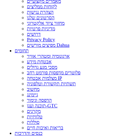
מאמרים מקצועיים
לקוחות ממליצים
הצהרת נגישות
הסרטונים שלנו
מחזור ציוד אלקטרוני
מדיניות פרטיות
דרושים
Privacy Policy
מפיצים מורשים Dahua
תחומים
ארגונומיה ומטהרי אוויר
אבטחת מידע
מסכי מגע גדולים
פלוטרים מדפסות פורמט רחב
מצלמות אבטחה IP
תשתיות תקשורת וטלפוניה
מחשוב
גיימינג
הדפסה וגימור
תוכנה וענן-GTC
מקרנים
טלוויזיות
סוללות
בריאות ואיכות חיים
כנסים והדרכות