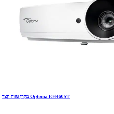
מקרן טווח קצר Optoma EH460ST