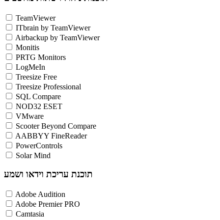
TeamViewer
ITbrain by TeamViewer
Airbackup by TeamViewer
Monitis
PRTG Monitors
LogMeIn
Treesize Free
Treesize Professional
SQL Compare
NOD32 ESET
VMware
Scooter Beyond Compare
AABBYY FineReader
PowerControls
Solar Mind
תוכנת עריכת וידאו ושמע
Adobe Audition
Adobe Premier PRO
Camtasia