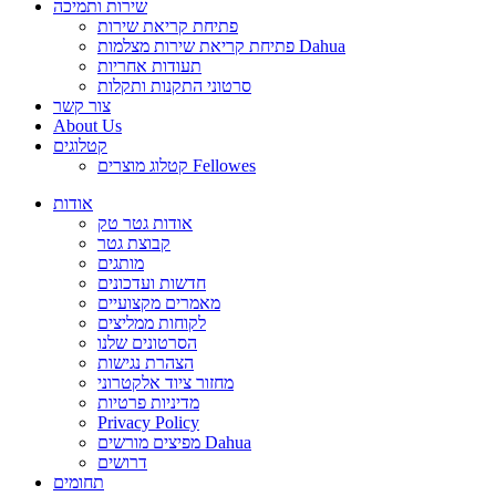
שירות ותמיכה
פתיחת קריאת שירות
פתיחת קריאת שירות מצלמות Dahua
תעודות אחריות
סרטוני התקנות ותקלות
צור קשר
About Us
קטלוגים
קטלוג מוצרים Fellowes
אודות
אודות גטר טק
קבוצת גטר
מותגים
חדשות ועדכונים
מאמרים מקצועיים
לקוחות ממליצים
הסרטונים שלנו
הצהרת נגישות
מחזור ציוד אלקטרוני
מדיניות פרטיות
Privacy Policy
מפיצים מורשים Dahua
דרושים
תחומים