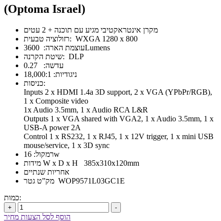
(Optoma Israel)
מקרן אינטראקטיבי מגיע עם תוכנה + 2 עטים
רזולוציה טבעית: WXGA 1280 x 800
עוצמת הארה: 3600Lumens
שיטת הקרנה: DLP
עדשה: 0.27
ניגודיות: 18,000:1
כניסות:
Inputs 2 x HDMI 1.4a 3D support, 2 x VGA (YPbPr/RGB),
1 x Composite video
1x Audio 3.5mm, 1 x Audio RCA L&R
Outputs 1 x VGA shared with VGA2, 1 x Audio 3.5mm, 1 x
USB-A power 2A
Control 1 x RS232, 1 x RJ45, 1 x 12V trigger, 1 x mini USB
mouse/service, 1 x 3D sync
רמקול: 16w
מידות W x D x H 385x310x120mm
אחריות שנתיים
מק”ט גטר WOP9571L03GC1E
כמות:
+
-
הוסף לסל הצעות מחיר