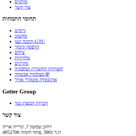
מותגים
צור קשר
תחומי התמחות
גיימינג
מחשוב
תוכנה וענן-GTC
הדפסה וגימור
צילום
טלוויזיות
מקרנים
תשתיות תקשורת וטלפוניה
מצלמות אבטחה IP
ארגונומיה ומטהרי אוויר
Getter Group
חברות קבוצת גטר
צור קשר
רחוב שמשון 7, קריית אריה
ת.ד 3901 ,פתח תקווה 4952706