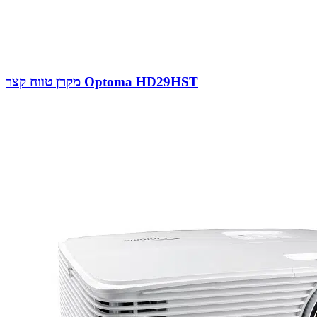
מקרן טווח קצר Optoma HD29HST