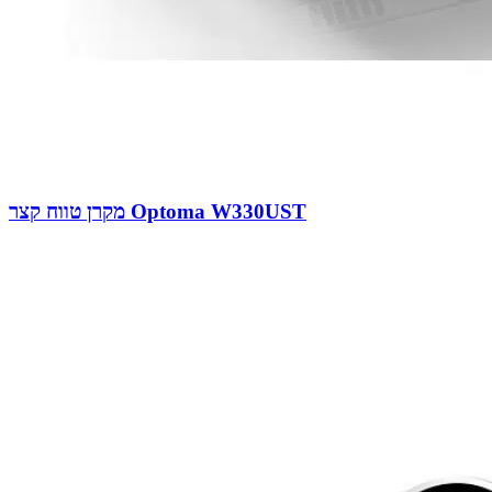
מקרן טווח קצר Optoma W330UST