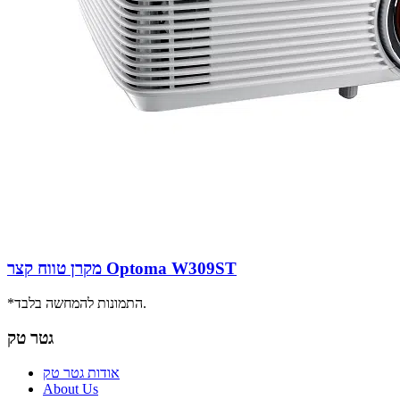
מקרן טווח קצר Optoma W309ST
*התמונות להמחשה בלבד.
גטר טק
אודות גטר טק
About Us