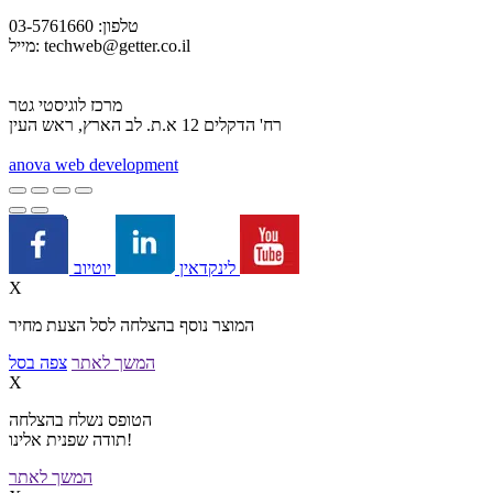
טלפון: 03-5761660
techweb@getter.co.il
מייל:
מרכז לוגיסטי גטר
רח' הדקלים 12 א.ת. לב הארץ, ראש העין
a
nova web development
יוטיוב
לינקדאין
X
המוצר נוסף בהצלחה לסל הצעת מחיר
המשך לאתר
צפה בסל
X
הטופס נשלח בהצלחה
תודה שפנית אלינו!
המשך לאתר