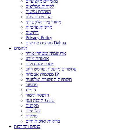
מאמרים מקצועיים
לקוחות ממליצים
הצהרת נגישות
הסרטונים שלנו
מחזור ציוד אלקטרוני
מדיניות פרטיות
דרושים
Privacy Policy
מפיצים מורשים Dahua
תחומים
ארגונומיה ומטהרי אוויר
אבטחת מידע
מסכי מגע גדולים
פלוטרים מדפסות פורמט רחב
מצלמות אבטחה IP
תשתיות תקשורת וטלפוניה
מחשוב
גיימינג
הדפסה וגימור
תוכנה וענן-GTC
מקרנים
טלוויזיות
סוללות
בריאות ואיכות חיים
כנסים והדרכות