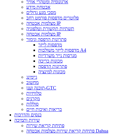
ארגונומיה ומטהרי אוויר
אבטחת מידע
מסכי מגע גדולים
פלוטרים מדפסות פורמט רחב
מצלמות אבטחה IP
תשתיות תקשורת וטלפוניה
מצלמות אבטחה IP
פתרונות הדפסה וגימור
מדפסות לייזר
מדפסות לייזר משולבות A4
מגרסות נייר משרדיות
מכונות כריכה
פתרונות הדפסה
מכונות למינציה
גיימינג
מחשוב
תוכנה וענן-GTC
טלוויזיות
מקרנים
סוללות
בריאות ואיכות חיים
כנסים והדרכות
שירות ותמיכה
פתיחת קריאת שירות
פתיחת קריאת שירות מצלמות אבטחה Dahua