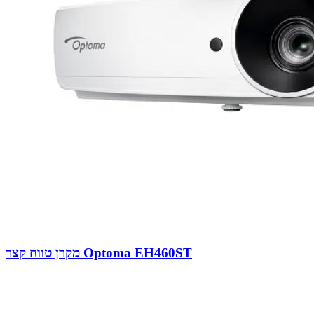
מקרן טווח קצר Optoma EH460ST