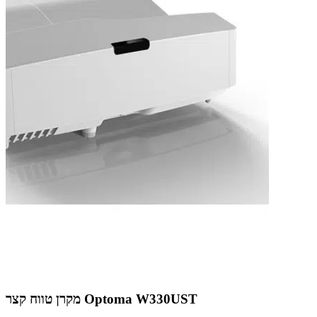
מקרן טווח קצר Optoma W330UST