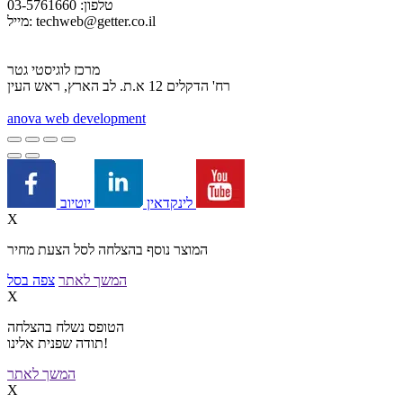
טלפון: 03-5761660
techweb@getter.co.il
מייל:
מרכז לוגיסטי גטר
רח' הדקלים 12 א.ת. לב הארץ, ראש העין
a
nova web development
יוטיוב
לינקדאין
X
המוצר נוסף בהצלחה לסל הצעת מחיר
המשך לאתר
צפה בסל
X
הטופס נשלח בהצלחה
תודה שפנית אלינו!
המשך לאתר
X