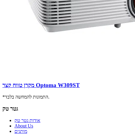
מקרן טווח קצר Optoma W309ST
*התמונות להמחשה בלבד.
גטר טק
אודות גטר טק
About Us
מותגים