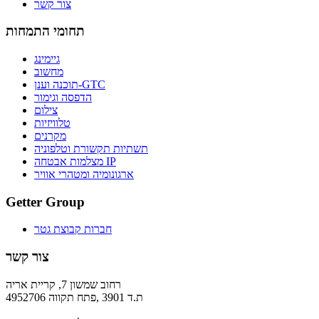
צור קשר
תחומי התמחות
גיימינג
מחשוב
תוכנה וענן-GTC
הדפסה וגימור
צילום
טלוויזיות
מקרנים
תשתיות תקשורת וטלפוניה
מצלמות אבטחה IP
ארגונומיה ומטהרי אוויר
Getter Group
חברות קבוצת גטר
צור קשר
רחוב שמשון 7, קריית אריה
ת.ד 3901 ,פתח תקווה 4952706