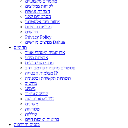
מאמרים מקצועיים
לקוחות ממליצים
הצהרת נגישות
הסרטונים שלנו
מחזור ציוד אלקטרוני
מדיניות פרטיות
דרושים
Privacy Policy
מפיצים מורשים Dahua
תחומים
ארגונומיה ומטהרי אוויר
אבטחת מידע
מסכי מגע גדולים
פלוטרים מדפסות פורמט רחב
מצלמות אבטחה IP
תשתיות תקשורת וטלפוניה
מחשוב
גיימינג
הדפסה וגימור
תוכנה וענן-GTC
מקרנים
טלוויזיות
סוללות
בריאות ואיכות חיים
כנסים והדרכות