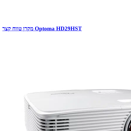
מקרן טווח קצר Optoma HD29HST