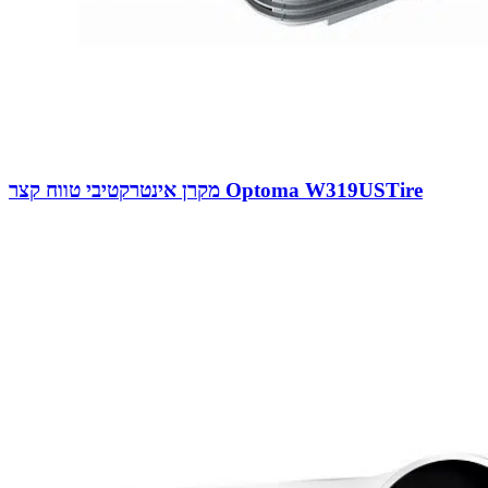
מקרן אינטרקטיבי טווח קצר Optoma W319USTire