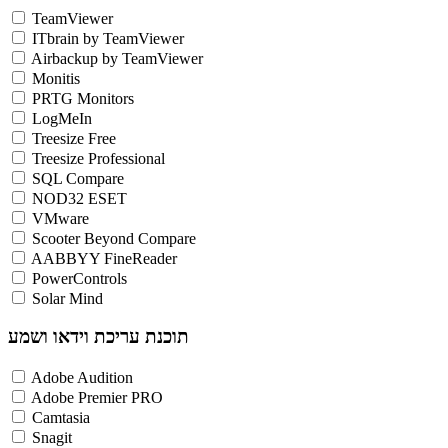
TeamViewer
ITbrain by TeamViewer
Airbackup by TeamViewer
Monitis
PRTG Monitors
LogMeIn
Treesize Free
Treesize Professional
SQL Compare
NOD32 ESET
VMware
Scooter Beyond Compare
AABBYY FineReader
PowerControls
Solar Mind
תוכנת עריכת וידאו ושמע
Adobe Audition
Adobe Premier PRO
Camtasia
Snagit