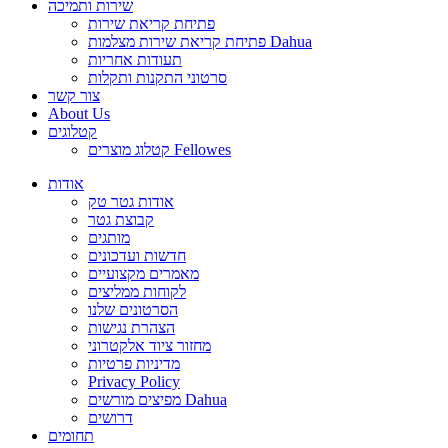
שירות ותמיכה
פתיחת קריאת שירות
פתיחת קריאת שירות מצלמות Dahua
תעודות אחריות
סרטוני התקנות ותקלות
צור קשר
About Us
קטלוגים
קטלוג מוצרים Fellowes
אודות
אודות גטר טק
קבוצת גטר
מותגים
חדשות ועדכונים
מאמרים מקצועיים
לקוחות ממליצים
הסרטונים שלנו
הצהרת נגישות
מחזור ציוד אלקטרוני
מדיניות פרטיות
Privacy Policy
מפיצים מורשים Dahua
דרושים
תחומים