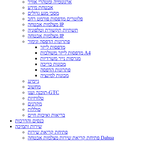
ארגונומיה ומטהרי אוויר
אבטחת מידע
מסכי מגע גדולים
פלוטרים מדפסות פורמט רחב
מצלמות אבטחה IP
תשתיות תקשורת וטלפוניה
מצלמות אבטחה IP
פתרונות הדפסה וגימור
מדפסות לייזר
מדפסות לייזר משולבות A4
מגרסות נייר משרדיות
מכונות כריכה
פתרונות הדפסה
מכונות למינציה
גיימינג
מחשוב
תוכנה וענן-GTC
טלוויזיות
מקרנים
סוללות
בריאות ואיכות חיים
כנסים והדרכות
שירות ותמיכה
פתיחת קריאת שירות
פתיחת קריאת שירות מצלמות אבטחה Dahua