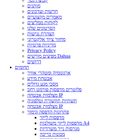
קבוצת גטר
מותגים
חדשות ועדכונים
מאמרים מקצועיים
לקוחות ממליצים
הסרטונים שלנו
הצהרת נגישות
מחזור ציוד אלקטרוני
מדיניות פרטיות
Privacy Policy
מפיצים מורשים Dahua
דרושים
תחומים
ארגונומיה ומטהרי אוויר
אבטחת מידע
מסכי מגע גדולים
פלוטרים מדפסות פורמט רחב
מצלמות אבטחה IP
תשתיות תקשורת וטלפוניה
מצלמות אבטחה IP
פתרונות הדפסה וגימור
מדפסות לייזר
מדפסות לייזר משולבות A4
מגרסות נייר משרדיות
מכונות כריכה