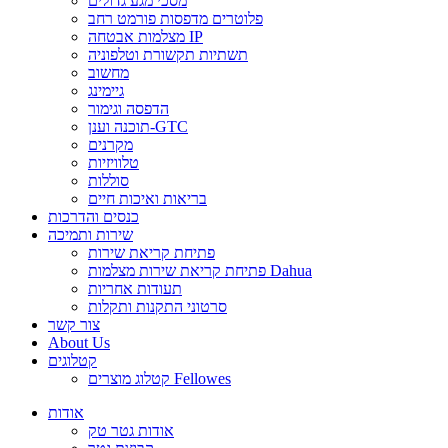
מסכי מגע גדולים
פלוטרים מדפסות פורמט רחב
מצלמות אבטחה IP
תשתיות תקשורת וטלפוניה
מחשוב
גיימינג
הדפסה וגימור
תוכנה וענן-GTC
מקרנים
טלוויזיות
סוללות
בריאות ואיכות חיים
כנסים והדרכות
שירות ותמיכה
פתיחת קריאת שירות
פתיחת קריאת שירות מצלמות Dahua
תעודות אחריות
סרטוני התקנות ותקלות
צור קשר
About Us
קטלוגים
קטלוג מוצרים Fellowes
אודות
אודות גטר טק