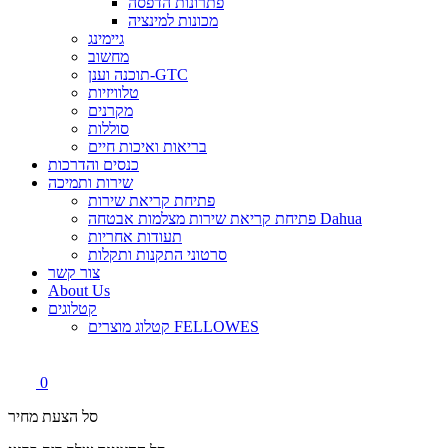
פתרונות הדפסה
מכונות למינציה
גיימינג
מחשוב
תוכנה וענן-GTC
טלוויזיות
מקרנים
סוללות
בריאות ואיכות חיים
כנסים והדרכות
שירות ותמיכה
פתיחת קריאת שירות
פתיחת קריאת שירות מצלמות אבטחה Dahua
תעודות אחריות
סרטוני התקנות ותקלות
צור קשר
About Us
קטלוגים
קטלוג מוצרים FELLOWES
0
סל הצעת מחיר