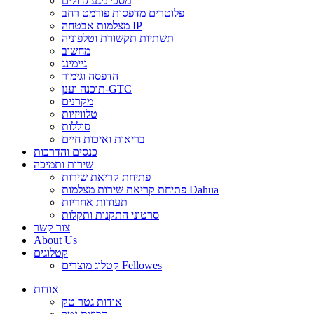
מסכי מגע גדולים
פלוטרים מדפסות פורמט רחב
מצלמות אבטחה IP
תשתיות תקשורת וטלפוניה
מחשוב
גיימינג
הדפסה וגימור
תוכנה וענן-GTC
מקרנים
טלוויזיות
סוללות
בריאות ואיכות חיים
כנסים והדרכות
שירות ותמיכה
פתיחת קריאת שירות
פתיחת קריאת שירות מצלמות Dahua
תעודות אחריות
סרטוני התקנות ותקלות
צור קשר
About Us
קטלוגים
קטלוג מוצרים Fellowes
אודות
אודות גטר טק