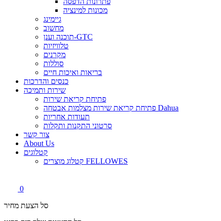
פתרונות הדפסה
מכונות למינציה
גיימינג
מחשוב
תוכנה וענן-GTC
טלוויזיות
מקרנים
סוללות
בריאות ואיכות חיים
כנסים והדרכות
שירות ותמיכה
פתיחת קריאת שירות
פתיחת קריאת שירות מצלמות אבטחה Dahua
תעודות אחריות
סרטוני התקנות ותקלות
צור קשר
About Us
קטלוגים
קטלוג מוצרים FELLOWES
0
סל הצעת מחיר