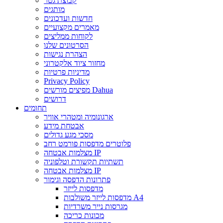
קבוצת גטר
מותגים
חדשות ועדכונים
מאמרים מקצועיים
לקוחות ממליצים
הסרטונים שלנו
הצהרת נגישות
מחזור ציוד אלקטרוני
מדיניות פרטיות
Privacy Policy
מפיצים מורשים Dahua
דרושים
תחומים
ארגונומיה ומטהרי אוויר
אבטחת מידע
מסכי מגע גדולים
פלוטרים מדפסות פורמט רחב
מצלמות אבטחה IP
תשתיות תקשורת וטלפוניה
מצלמות אבטחה IP
פתרונות הדפסה וגימור
מדפסות לייזר
מדפסות לייזר משולבות A4
מגרסות נייר משרדיות
מכונות כריכה