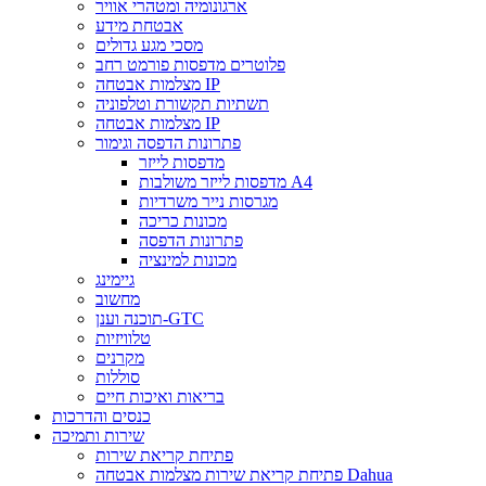
ארגונומיה ומטהרי אוויר
אבטחת מידע
מסכי מגע גדולים
פלוטרים מדפסות פורמט רחב
מצלמות אבטחה IP
תשתיות תקשורת וטלפוניה
מצלמות אבטחה IP
פתרונות הדפסה וגימור
מדפסות לייזר
מדפסות לייזר משולבות A4
מגרסות נייר משרדיות
מכונות כריכה
פתרונות הדפסה
מכונות למינציה
גיימינג
מחשוב
תוכנה וענן-GTC
טלוויזיות
מקרנים
סוללות
בריאות ואיכות חיים
כנסים והדרכות
שירות ותמיכה
פתיחת קריאת שירות
פתיחת קריאת שירות מצלמות אבטחה Dahua