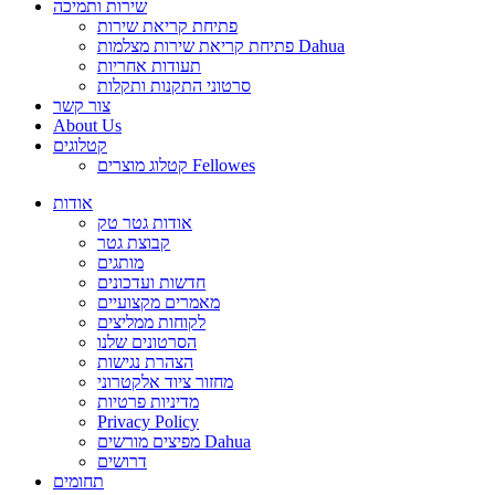
שירות ותמיכה
פתיחת קריאת שירות
פתיחת קריאת שירות מצלמות Dahua
תעודות אחריות
סרטוני התקנות ותקלות
צור קשר
About Us
קטלוגים
קטלוג מוצרים Fellowes
אודות
אודות גטר טק
קבוצת גטר
מותגים
חדשות ועדכונים
מאמרים מקצועיים
לקוחות ממליצים
הסרטונים שלנו
הצהרת נגישות
מחזור ציוד אלקטרוני
מדיניות פרטיות
Privacy Policy
מפיצים מורשים Dahua
דרושים
תחומים