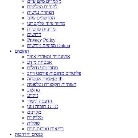
מאמרים מקצועיים
לקוחות ממליצים
הצהרת נגישות
הסרטונים שלנו
מחזור ציוד אלקטרוני
מדיניות פרטיות
דרושים
Privacy Policy
מפיצים מורשים Dahua
תחומים
ארגונומיה ומטהרי אוויר
אבטחת מידע
מסכי מגע גדולים
פלוטרים מדפסות פורמט רחב
מצלמות אבטחה IP
תשתיות תקשורת וטלפוניה
מחשוב
גיימינג
הדפסה וגימור
תוכנה וענן-GTC
מקרנים
טלוויזיות
סוללות
בריאות ואיכות חיים
כנסים והדרכות