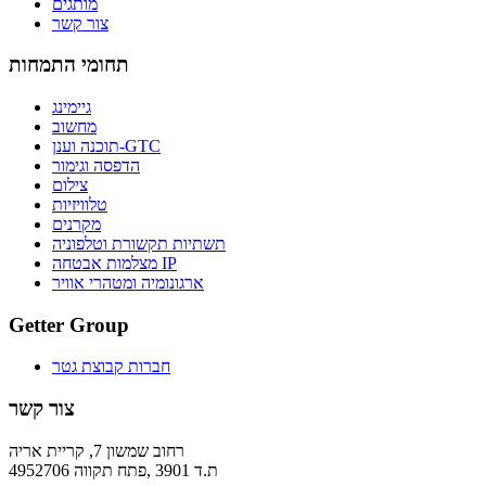
מותגים
צור קשר
תחומי התמחות
גיימינג
מחשוב
תוכנה וענן-GTC
הדפסה וגימור
צילום
טלוויזיות
מקרנים
תשתיות תקשורת וטלפוניה
מצלמות אבטחה IP
ארגונומיה ומטהרי אוויר
Getter Group
חברות קבוצת גטר
צור קשר
רחוב שמשון 7, קריית אריה
ת.ד 3901 ,פתח תקווה 4952706