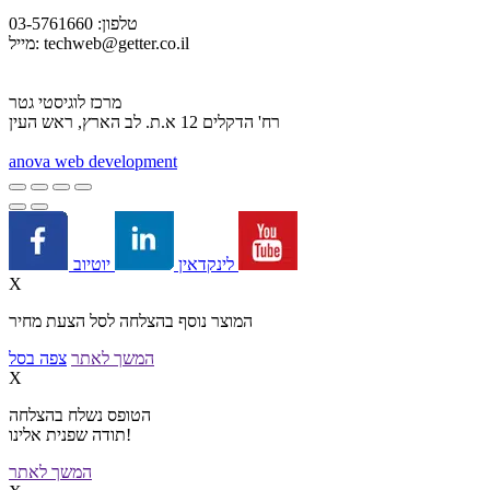
טלפון: 03-5761660
techweb@getter.co.il
מייל:
מרכז לוגיסטי גטר
רח' הדקלים 12 א.ת. לב הארץ, ראש העין
a
nova web development
יוטיוב
לינקדאין
X
המוצר נוסף בהצלחה לסל הצעת מחיר
המשך לאתר
צפה בסל
X
הטופס נשלח בהצלחה
תודה שפנית אלינו!
המשך לאתר