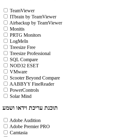
TeamViewer
ITbrain by TeamViewer
Airbackup by TeamViewer
Monitis
PRTG Monitors
LogMeIn
Treesize Free
Treesize Professional
SQL Compare
NOD32 ESET
VMware
Scooter Beyond Compare
AABBYY FineReader
PowerControls
Solar Mind
תוכנת עריכת וידאו ושמע
Adobe Audition
Adobe Premier PRO
Camtasia