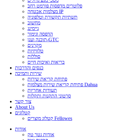
מסכי מגע גדולים
פלוטרים מדפסות פורמט רחב
מצלמות אבטחה IP
תשתיות תקשורת וטלפוניה
מחשוב
גיימינג
הדפסה וגימור
תוכנה וענן-GTC
מקרנים
טלוויזיות
סוללות
בריאות ואיכות חיים
כנסים והדרכות
שירות ותמיכה
פתיחת קריאת שירות
פתיחת קריאת שירות מצלמות Dahua
תעודות אחריות
סרטוני התקנות ותקלות
צור קשר
About Us
קטלוגים
קטלוג מוצרים Fellowes
אודות
אודות גטר טק