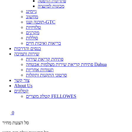
פתרונות הדפסה
מכונות למינציה
גיימינג
מחשוב
תוכנה וענן-GTC
טלוויזיות
מקרנים
סוללות
בריאות ואיכות חיים
כנסים והדרכות
שירות ותמיכה
פתיחת קריאת שירות
פתיחת קריאת שירות מצלמות אבטחה Dahua
תעודות אחריות
סרטוני התקנות ותקלות
צור קשר
About Us
קטלוגים
קטלוג מוצרים FELLOWES
0
סל הצעת מחיר