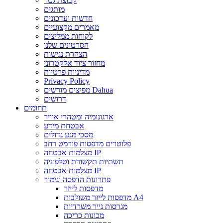
קבוצת גטר
מותגים
חדשות ועדכונים
מאמרים מקצועיים
לקוחות ממליצים
הסרטונים שלנו
הצהרת נגישות
מחזור ציוד אלקטרוני
מדיניות פרטיות
Privacy Policy
מפיצים מורשים Dahua
דרושים
תחומים
ארגונומיה ומטהרי אוויר
אבטחת מידע
מסכי מגע גדולים
פלוטרים מדפסות פורמט רחב
מצלמות אבטחה IP
תשתיות תקשורת וטלפוניה
מצלמות אבטחה IP
פתרונות הדפסה וגימור
מדפסות לייזר
מדפסות לייזר משולבות A4
מגרסות נייר משרדיות
מכונות כריכה