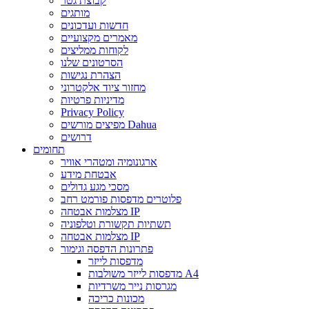
קבוצת גטר
מותגים
חדשות ועדכונים
מאמרים מקצועיים
לקוחות ממליצים
הסרטונים שלנו
הצהרת נגישות
מחזור ציוד אלקטרוני
מדיניות פרטיות
Privacy Policy
מפיצים מורשים Dahua
דרושים
תחומים
ארגונומיה ומטהרי אוויר
אבטחת מידע
מסכי מגע גדולים
פלוטרים מדפסות פורמט רחב
מצלמות אבטחה IP
תשתיות תקשורת וטלפוניה
מצלמות אבטחה IP
פתרונות הדפסה וגימור
מדפסות לייזר
מדפסות לייזר משולבות A4
מגרסות נייר משרדיות
מכונות כריכה