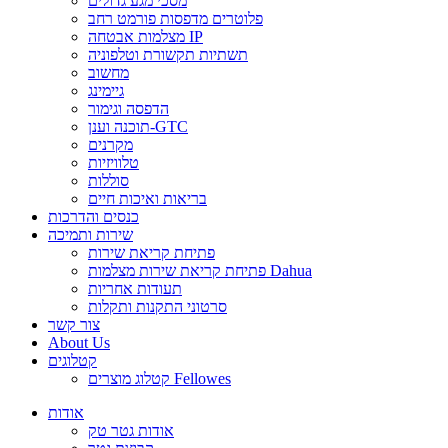
מסכי מגע גדולים
פלוטרים מדפסות פורמט רחב
מצלמות אבטחה IP
תשתיות תקשורת וטלפוניה
מחשוב
גיימינג
הדפסה וגימור
תוכנה וענן-GTC
מקרנים
טלוויזיות
סוללות
בריאות ואיכות חיים
כנסים והדרכות
שירות ותמיכה
פתיחת קריאת שירות
פתיחת קריאת שירות מצלמות Dahua
תעודות אחריות
סרטוני התקנות ותקלות
צור קשר
About Us
קטלוגים
קטלוג מוצרים Fellowes
אודות
אודות גטר טק