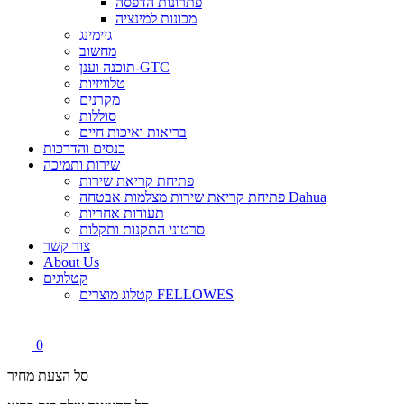
פתרונות הדפסה
מכונות למינציה
גיימינג
מחשוב
תוכנה וענן-GTC
טלוויזיות
מקרנים
סוללות
בריאות ואיכות חיים
כנסים והדרכות
שירות ותמיכה
פתיחת קריאת שירות
פתיחת קריאת שירות מצלמות אבטחה Dahua
תעודות אחריות
סרטוני התקנות ותקלות
צור קשר
About Us
קטלוגים
קטלוג מוצרים FELLOWES
0
סל הצעת מחיר